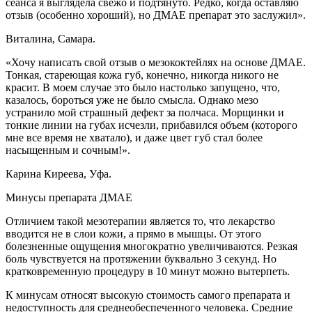
сеанса я выглядела свежо и подтянуто. Редко, когда оставляю
отзыв (особенно хороший), но ДМАЕ препарат это заслужил».
Виталина, Самара.
«Хочу написать свой отзыв о мезококтейлях на основе ДМАЕ.
Тонкая, стареющая кожа губ, конечно, никогда никого не
красит. В моем случае это было настолько запущено, что,
казалось, бороться уже не было смысла. Однако мезо
устранило мой страшный дефект за полчаса. Морщинки и
тонкие линии на губах исчезли, прибавился объем (которого
мне все время не хватало), и даже цвет губ стал более
насыщенным и сочным!».
Карина Киреева, Уфа.
Минусы препарата ДМАЕ
Отличием такой мезотерапии является то, что лекарство
вводится не в слои кожи, а прямо в мышцы. От этого
болезненные ощущения многократно увеличиваются. Резкая
боль чувствуется на протяжении буквально 3 секунд. Но
кратковременную процедуру в 10 минут можно вытерпеть.
К минусам относят высокую стоимость самого препарата и
недоступность для среднеобеспеченного человека. Средние