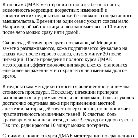
К плюсам ДМАЕ мезотерапии относится безопасность,
возможность коррекции возрастных изменений и
косметических недостатков кожи без сложного оперативного
вмешательства. Времени на один сеанс уходит совсем мало.
Например, обработка лица и шеи занимает всего 10 минут,
после чего можно сразу идти домой.
Скорость действия препарата потрясающая! Морщины
заметно разглаживаются, кожа подтягивается буквально на
глазах уже после первого сеанса, спустя минут 20 после
инъекций. После проведения полного курса ДМАЕ
мезотерапии эффект омоложения закрепляется, становится
ещё более выраженным и сохраняется неизменным долгое
время.
К недостаткам методики относится болезненность и немалая
стоимость процедуры. Поскольку инъекции препарата
выполняются внутримышечно, а не подкожно, боль от уколов
достаточно ощутимая даже при применении местной
анестезии, которая действует поверхностно, но не понижает
чувствительность мышечных тканей. К счастью, боль
кратковременна и не длится дольше 3 секунд от одного укола.
Так что, ради красоты 10 минут можно потерпеть.
Стоимость полного курса ДМАЕ мезотерапии по сравнению с