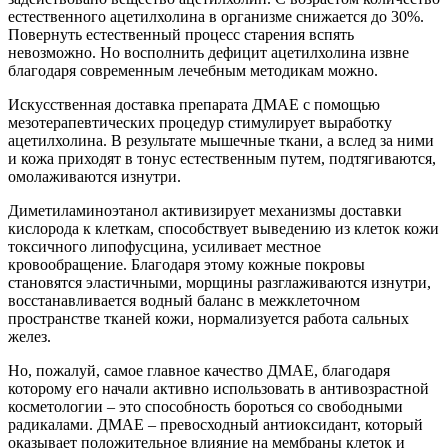
естественного ацетилхолина в организме снижается до 30%.
Повернуть естественный процесс старения вспять
невозможно. Но восполнить дефицит ацетилхолина извне
благодаря современным лечебным методикам можно.
Искусственная доставка препарата ДМАЕ с помощью
мезотерапевтических процедур стимулирует выработку
ацетилхолина. В результате мышечные ткани, а вслед за ними
и кожа приходят в тонус естественным путем, подтягиваются,
омолаживаются изнутри.
Диметиламиноэтанол активизирует механизмы доставки
кислорода к клеткам, способствует выведению из клеток кожи
токсичного липофусцина, усиливает местное
кровообращение. Благодаря этому кожные покровы
становятся эластичными, морщины разглаживаются изнутри,
восстанавливается водный баланс в межклеточном
пространстве тканей кожи, нормализуется работа сальных
желез.
Но, пожалуй, самое главное качество ДМАЕ, благодаря
которому его начали активно использовать в антивозрастной
косметологии – это способность бороться со свободными
радикалами. ДМАЕ – превосходный антиоксидант, который
оказывает положительное влияние на мембраны клеток и