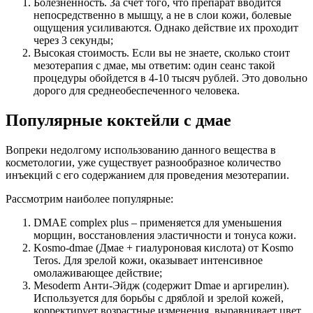
Болезненность. За счет того, что препарат вводится
непосредственно в мышцу, а не в слои кожи, болевые
ощущения усиливаются. Однако действие их проходит
через 3 секунды;
Высокая стоимость. Если вы не знаете, сколько стоит
мезотерапия с дмае, мы ответим: один сеанс такой
процедуры обойдется в 4-10 тысяч рублей. Это довольно
дорого для среднеобеспеченного человека.
Популярные коктейли с дмае
Вопреки недолгому использованию данного вещества в
косметологии, уже существует разнообразное количество
инъекций с его содержанием для проведения мезотерапии.
Рассмотрим наиболее популярные:
DMAE complex plus – применяется для уменьшения
морщин, восстановления эластичности и тонуса кожи.
Kosmo-dmae (Дмае + гиалуроновая кислота) от Kosmo
Teros. Для зрелой кожи, оказывает интенсивное
омолаживающее действие;
Mesoderm Анти-Эйдж (содержит Dmae и аргирелин).
Используется для борьбы с дряблой и зрелой кожей,
корректирует возрастные изменения, выравнивает цвет