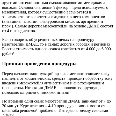
другими инъекционными омолаживающими методиками
высокая. Основополагающий фактор – цена используемого
мезококтейля, которая существенно варьируется в
зависимости от количества входящих в него компонентов
(витамины, эластин, гиалуроновая кислота, аргирелин и
проч.). Самые дорогие мезококтейли на основе ДМАЕ состоят
из 4 ингредиентов.
Если говорить об усредненных ценах на процедуру
мезотерапии ДМАЕ, то в самых дорогих городах и регионах
России стоимость одного сеанса колеблется от 4 000 до 6 000
рублей.
Принцип проведения процедуры
Перед началом манипуляций врач-косметолог очищает кожу
пациента от косметических средств, проводит обработку зону
введения мезококтейля антисептиком и анестезирующим
препаратом. Инъекции ДМАЕ выполняются вручную, с
помощью шприцев с тонкими иглами.
По времени один сеанс мезотерапии ДМАЕ занимает от 7 до
20 минут. Курс лечения – 4-10 процедур в зависимости от
масштаба решаемой проблемы. Интервалы между сеансами –
7 дней.