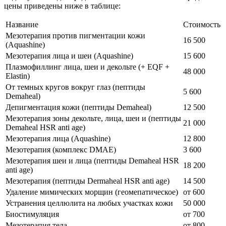
цены приведены ниже в таблице:
Название
Стоимость
Мезотерапия против пигментации кожи
16 500
(Aquashine)
Мезотерапия лица и шеи (Aquashine)
15 600
Плазмофиллинг лица, шеи и декольте (+ EQF +
48 000
Elastin)
От темных кругов вокруг глаз (пептиды
5 600
Demaheal)
Депигментация кожи (пептиды Demaheal)
12 500
Мезотерапия зоны декольте, лица, шеи и (пептиды
21 000
Demaheal HSR anti age)
Мезотерапия лица (Aquashine)
12 800
Мезотерапия (комплекс DMAE)
3 600
Мезотерапия шеи и лица (пептиды Demaheal HSR
18 200
anti age)
Мезотерапия (пептиды Dermaheal HSR anti age)
14 500
Удаление мимических морщин (геомепатическое)
от 600
Устранения целлюлита на любых участках кожи
50 000
Биостимуляция
от 700
Мезотерапия тела
от 800