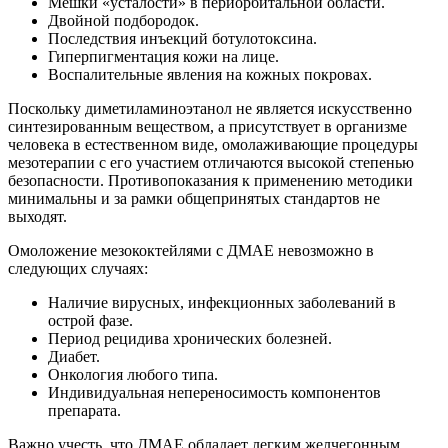
Мешки «усталости» в периорбитальной области.
Двойной подбородок.
Последствия инъекций ботулотоксина.
Гиперпигментация кожи на лице.
Воспалительные явления на кожных покровах.
Поскольку диметиламиноэтанол не является искусственно
синтезированным веществом, а присутствует в организме
человека в естественном виде, омолаживающие процедуры
мезотерапии с его участием отличаются высокой степенью
безопасности. Противопоказания к применению методики
минимальны и за рамки общепринятых стандартов не
выходят.
Омоложение мезококтейлями с ДМАЕ невозможно в
следующих случаях:
Наличие вирусных, инфекционных заболеваний в
острой фазе.
Период рецидива хронических болезней.
Диабет.
Онкология любого типа.
Индивидуальная непереносимость компонентов
препарата.
Важно учесть, что ДМАЕ обладает легким желчегонным