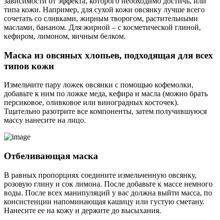
зависимости от эффекта, которого необходимо достичь, или
типа кожи. Например, для сухой кожи овсянку лучше всего
сочетать со сливками, жирным творогом, растительными
маслами, бананом. Для жирной – с косметической глиной,
кефиром, лимоном, яичным белком.
Маска из овсяных хлопьев, подходящая для всех
типов кожи
Измельчите пару ложек овсянки с помощью кофемолки,
добавьте к ним по ложке меда, кефира и масла (можно брать
персиковое, оливковое или виноградных косточек).
Тщательно разотрите все компоненты, затем получившуюся
массу нанесите на лицо.
Отбеливающая маска
В равных пропорциях соедините измельченную овсянку,
розовую глину и сок лимона. После добавьте к массе немного
воды. После всех манипуляций у вас должна выйти масса, по
консистенции напоминающая кашицу или густую сметану.
Нанесите ее на кожу и держите до высыхания.