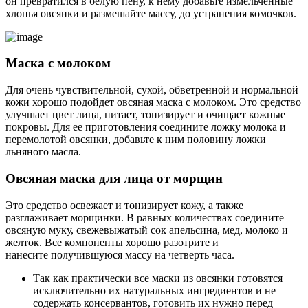
он превратился в белую пену, к нему добавьте измельченные
хлопья овсянки и размешайте массу, до устранения комочков.
Маска с молоком
Для очень чувствительной, сухой, обветренной и нормальной
кожи хорошо подойдет овсяная маска с молоком. Это средство
улучшает цвет лица, питает, тонизирует и очищает кожные
покровы. Для ее приготовления соедините ложку молока и
перемолотой овсянки, добавьте к ним половину ложки
льняного масла.
Овсяная маска для лица от морщин
Это средство освежает и тонизирует кожу, а также
разглаживает морщинки. В равных количествах соедините
овсяную муку, свежевыжатый сок апельсина, мед, молоко и
желток. Все компоненты хорошо разотрите и
нанесите получившуюся массу на четверть часа.
Так как практически все маски из овсянки готовятся
исключительно их натуральных ингредиентов и не
содержать консервантов, готовить их нужно перед