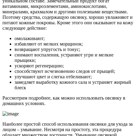
уникальном составе. Замечательный продукт богат
витаминами, микроэлементами, аминокислотами,
минералами, крахмалом и другими полезными веществами.
Поэтому средства, содержащую овсянку, хорошо увлажняют и
питают кожные покровы. Кроме этого они оказывают на кожу
следующее действие:
омолаживают;
избавляют от мелких морщинок;
возвращают упругость и тонус;
снимают воспаления, устраняют угри и мелкие
прыщики;
ускоряют регенерацию;
способствуют исчезновению следов от прыщей;
улучшают цвет и слегка отбеливают;
замедляет выработку кожного сала и устраняет жирный
блеск
Рассмотрим подробнее, как можно использовать овсянку в
домашних условиях.
Наиболее простой способ использования овсянки для ухода за
лицом – умывание. Несмотря на простоту, эта процедура
обладает множеством достоинств. Умывание овсянкой