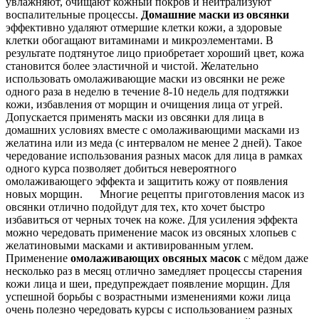
увлажняют, очищают кожный покров и нейтрализуют
воспалительные процессы.
Домашние маски из овсянки
эффективно удаляют отмершие клетки кожи, а здоровые
клетки обогащают витаминами и микроэлементами. В
результате подтянутое лицо приобретает хороший цвет, кожа
становится более эластичной и чистой. Желательно
использовать омолаживающие маски из овсянки не реже
одного раза в неделю в течение 8-10 недель для подтяжки
кожи, избавления от морщин и очищения лица от угрей.
Допускается применять маски из овсянки для лица в
домашних условиях вместе с омолаживающими масками из
желатина или из меда (с интервалом не менее 2 дней). Такое
чередование использования разных масок для лица в рамках
одного курса позволяет добиться невероятного
омолаживающего эффекта и защитить кожу от появления
новых морщин. Многие рецепты приготовления масок из
овсянки отлично подойдут для тех, кто хочет быстро
избавиться от черных точек на коже. Для усиления эффекта
можно чередовать применение масок из овсяных хлопьев с
желатиновыми масками и активированным углем.
Применение
омолаживающих овсяных масок
с мёдом даже
несколько раз в месяц отлично замедляет процессы старения
кожи лица и шеи, предупреждает появление морщин. Для
успешной борьбы с возрастными изменениями кожи лица
очень полезно чередовать курсы с использованием разных