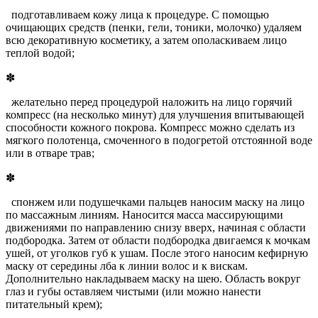
подготавливаем кожу лица к процедуре. С помощью
очищающих средств (пенки, гели, тоники, молочко) удаляем
всю декоративную косметику, а затем ополаскиваем лицо
теплой водой;
✽
желательно перед процедурой наложить на лицо горячий
компресс (на несколько минут) для улучшения впитывающей
способности кожного покрова. Компресс можно сделать из
мягкого полотенца, смоченного в подогретой отстоянной воде
или в отваре трав;
✽
спонжем или подушечками пальцев наносим маску на лицо
по массажным линиям. Наносится масса массирующими
движениями по направлению снизу вверх, начиная с области
подбородка. Затем от области подбородка двигаемся к мочкам
ушей, от уголков губ к ушам. После этого наносим кефирную
маску от середины лба к линии волос и к вискам.
Дополнительно накладываем маску на шею. Область вокруг
глаз и губы оставляем чистыми (или можно нанести
питательный крем);