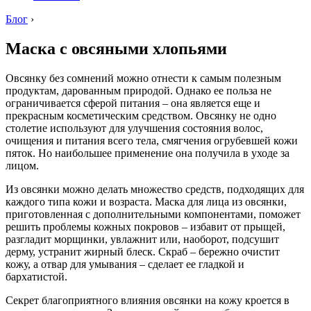
Блог
›
Маска с овсяными хлопьями
Овсянку без сомнений можно отнести к самым полезным
продуктам, дарованным природой. Однако ее польза не
ограничивается сферой питания – она является еще и
прекрасным косметическим средством. Овсянку не одно
столетие используют для улучшения состояния волос,
очищения и питания всего тела, смягчения огрубевшей кожи
пяток. Но наибольшее применение она получила в уходе за
лицом.
Из овсянки можно делать множество средств, подходящих для
каждого типа кожи и возраста. Маска для лица из овсянки,
приготовленная с дополнительными компонентами, поможет
решить проблемы кожных покровов – избавит от прыщей,
разгладит морщинки, увлажнит или, наоборот, подсушит
дерму, устранит жирный блеск. Скраб – бережно очистит
кожу, а отвар для умывания – сделает ее гладкой и
бархатистой.
Секрет благоприятного влияния овсянки на кожу кроется в