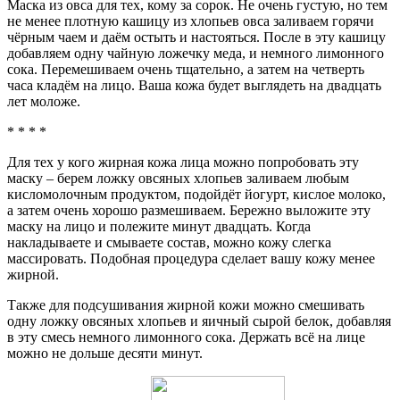
Маска из овса для тех, кому за сорок. Не очень густую, но тем
не менее плотную кашицу из хлопьев овса заливаем горячи
чёрным чаем и даём остыть и настояться. После в эту кашицу
добавляем одну чайную ложечку меда, и немного лимонного
сока. Перемешиваем очень тщательно, а затем на четверть
часа кладём на лицо. Ваша кожа будет выглядеть на двадцать
лет моложе.
* * * *
Для тех у кого жирная кожа лица можно попробовать эту
маску – берем ложку овсяных хлопьев заливаем любым
кисломолочным продуктом, подойдёт йогурт, кислое молоко,
а затем очень хорошо размешиваем. Бережно выложите эту
маску на лицо и полежите минут двадцать. Когда
накладываете и смываете состав, можно кожу слегка
массировать. Подобная процедура сделает вашу кожу менее
жирной.
Также для подсушивания жирной кожи можно смешивать
одну ложку овсяных хлопьев и яичный сырой белок, добавляя
в эту смесь немного лимонного сока. Держать всё на лице
можно не дольше десяти минут.