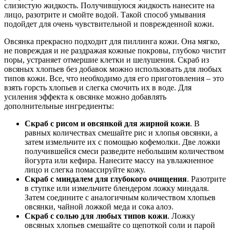
слизистую жидкость. Получившуюся жидкость нанесите на
лицо, разотрите и смойте водой. Такой способ умывания
подойдет для очень чувствительной и поврежденной кожи.
Овсянка прекрасно подходит для пиллинга кожи. Она мягко,
не повреждая и не раздражая кожные покровы, глубоко чистит
поры, устраняет отмершие клетки и шелушения. Скраб из
овсяных хлопьев без добавок можно использовать для любых
типов кожи. Все, что необходимо для его приготовления – это
взять горсть хлопьев и слегка смочить их в воде. Для
усиления эффекта к овсянке можно добавлять
дополнительные ингредиенты:
Скраб с рисом и овсянкой для жирной кожи
. В
равных количествах смешайте рис и хлопья овсянки, а
затем измельчите их с помощью кофемолки. Две ложки
получившейся смеси разведите небольшим количеством
йогурта или кефира. Нанесите массу на увлажненное
лицо и слегка помассируйте кожу.
Скраб с миндалем для глубокого очищения
. Разотрите
в ступке или измельчите блендером ложку миндаля.
Затем соедините с аналогичным количеством хлопьев
овсянки, чайной ложкой меда и сока алоэ.
Скраб с солью для любых типов кожи
. Ложку
овсяных хлопьев смешайте со щепоткой соли и парой