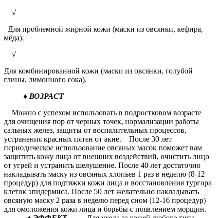
√
Для проблемной жирной кожи (маски из овсянки, кефира,
мёда);
√
Для комбинированной кожи (маски из овсянки, голубой
глины, лимонного сока).
♦ ВОЗРАСТ
Можно с успехом использовать в подростковом возрасте
для очищения пор от черных точек, нормализации работы
сальных желез, защиты от воспалительных процессов,
устранения красных пятен от акне. После 30 лет
периодическое использование овсяных масок поможет вам
защитить кожу лица от внешних воздействий, очистить лицо
от угрей и устранить шелушение. После 40 лет достаточно
накладывать маску из овсяных хлопьев 1 раз в неделю (8-12
процедур) для подтяжки кожи лица и восстановления тургора
клеток эпидермиса. После 50 лет желательно накладывать
овсяную маску 2 раза в неделю перед сном (12-16 процедур)
для омоложения кожи лица и борьбы с появлением морщин.
♦ ЭФФЕКТ
Для ухода за кожей любого типа