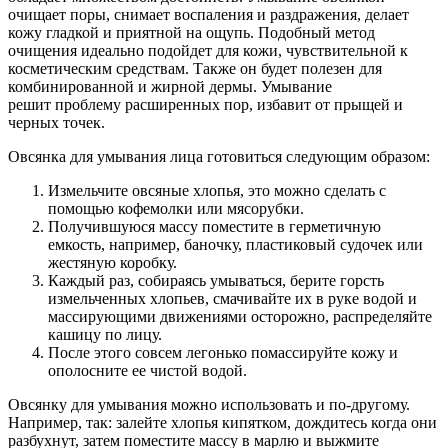
очищает поры, снимает воспаления и раздражения, делает
кожу гладкой и приятной на ощупь. Подобный метод
очищения идеально подойдет для кожи, чувствительной к
косметическим средствам. Также он будет полезен для
комбинированной и жирной дермы. Умывание
решит проблему расширенных пор, избавит от прыщей и
черных точек.
Овсянка для умывания лица готовиться следующим образом:
Измельчите овсяные хлопья, это можно сделать с
помощью кофемолки или мясорубки.
Получившуюся массу поместите в герметичную
емкость, например, баночку, пластиковый судочек или
жестяную коробку.
Каждый раз, собираясь умываться, берите горсть
измельченных хлопьев, смачивайте их в руке водой и
массирующими движениями осторожно, распределяйте
кашицу по лицу.
После этого совсем легонько помассируйте кожу и
ополосните ее чистой водой.
Овсянку для умывания можно использовать и по-другому.
Например, так: залейте хлопья кипятком, дождитесь когда они
разбухнут, затем поместите массу в марлю и выжмите