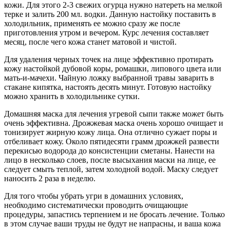
кожи. Для этого 2-3 свежих огурца нужно натереть на мелкой
терке и залить 200 мл. водки. Данную настойку поставить в
холодильник, применять ее можно сразу же после
приготовления утром и вечером. Курс лечения составляет
месяц, после чего кожа станет матовой и чистой.
Для удаления черных точек на лице эффективно протирать
кожу настойкой дубовой коры, ромашки, липового цвета или
мать-и-мачехи. Чайную ложку выбранной травы заварить в
стакане кипятка, настоять десять минут. Готовую настойку
можно хранить в холодильнике сутки.
Домашняя маска для лечения угревой сыпи также может быть
очень эффективна. Дрожжевая маска очень хорошо очищает и
тонизирует жирную кожу лица. Она отлично сужает поры и
отбеливает кожу. Около пятидесяти грамм дрожжей развести
перекисью водорода до консистенции сметаны. Нанести на
лицо в несколько слоев, после высыхания маски на лице, ее
следует смыть теплой, затем холодной водой. Маску следует
наносить 2 раза в неделю.
Для того чтобы убрать угри в домашних условиях,
необходимо систематически проводить очищающие
процедуры, запастись терпением и не бросать лечение. Только
в этом случае ваши труды не будут не напрасны, и ваша кожа