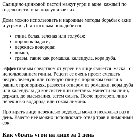
Салицило-цинковой пастой мажут угри и акне каждый по
отдельности, она подсушивает их.
Дома можно использовать и народные методы борьбы с акне
и угрями. Для этого вам понадобится:
глина белая, зеленая или голубая;
порошок бадяги;
перекись водорода;
лимон;
травы, такие как ромашка, календула, кора дуба.
Эффективным средством от угрей на лице является маска с
использованием глины. Рецепт ее очень прост: смешать
белую, зеленую или голубую глину с порошком бадяги в
равных пропорциях, развести отваром из ромашки, коры дуба
или календулы до консистенции сметаны. Нанести на лицо,
держать до высыхания, затем смыть. После протереть лицо
перекисью водорода или соком лимона.
Протирать лицо перекисью водорода можно несколько раз в
день. Вместо неё можно использовать отвар трав и лимонный
сок.
Как убрать угри на лице за 1 день