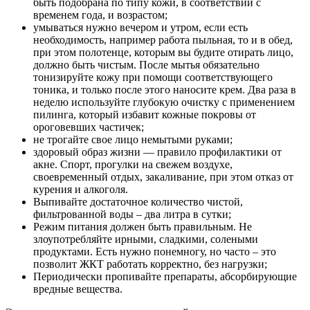
быть подобрана по типу кожи, в соответствии с
временем года, и возрастом;
умываться нужно вечером и утром, если есть
необходимость, например работа пыльная, то и в обед,
при этом полотенце, которым вы будите отирать лицо,
должно быть чистым. После мытья обязательно
тонизируйте кожу при помощи соответствующего
тоника, и только после этого наносите крем. Два раза в
неделю используйте глубокую очистку с применением
пилинга, который избавит кожные покровы от
ороговевших частичек;
не трогайте свое лицо немытыми руками;
здоровый образ жизни — правило профилактики от
акне. Спорт, прогулки на свежем воздухе,
своевременный отдых, закаливание, при этом отказ от
курения и алкоголя.
Выпивайте достаточное количество чистой,
фильтрованной воды – два литра в сутки;
Режим питания должен быть правильным. Не
злоупотребляйте ирными, сладкими, солеными
продуктами. Есть нужно понемногу, но часто – это
позволит ЖКТ работать корректно, без нагрузки;
Периодически пропивайте препараты, абсорбирующие
вредные вещества.