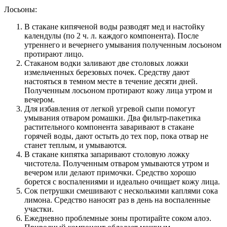
Лосьоны:
В стакане кипяченой воды разводят мед и настойку
календулы (по 2 ч. л. каждого компонента). После
утреннего и вечернего умывания полученным лосьоном
протирают лицо.
Стаканом водки заливают две столовых ложки
измельченных березовых почек. Средству дают
настояться в темном месте в течение десяти дней.
Полученным лосьоном протирают кожу лица утром и
вечером.
Для избавления от легкой угревой сыпи помогут
умывания отваром ромашки. Два фильтр-пакетика
растительного компонента заваривают в стакане
горячей воды, дают остыть до тех пор, пока отвар не
станет теплым, и умываются.
В стакане кипятка запаривают столовую ложку
чистотела. Полученным отваром умываются утром и
вечером или делают примочки. Средство хорошо
борется с воспалениями и идеально очищает кожу лица.
Сок петрушки смешивают с несколькими каплями сока
лимона. Средство наносят раз в день на воспаленные
участки.
Ежедневно проблемные зоны протирайте соком алоэ.