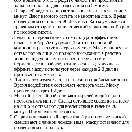
соотношении 5 к 1. Средство наносят на проблемные
зоны и оставляют для воздействия на 5 минут.
В горячей воде запаривают овсяные хлопья в течение 5
минут. Дают немного остыть и наносят на лицо. Время
воздействия составляет 20-30 минут. Затем умываются
травяным отваром и наносят легкий увлажняющий крем
по необходимости.
Белая или черная глина с соком огурца эффективно
помогает в борьбе с угрями. Для этого основной
компонент разводят в огуречном соке. Маску наносят и
оставляют на лице до полного высыхания. Средство
хорошо подсушивает воспаленные участки и
нормализует выработку кожного сала. Для лучшего
эффекта маску используют через каждые 2-3 дня на
протяжении 2 месяцев.
Листья алоэ измельчают и наносят на проблемные зоны.
Время воздействия составляет четверть часа. Маску
применяют через 1-2 дня.
Мелкий зеленый чай заливают горячей водой и дают
постоять пять минут. Слегка остывшее средство наносят
на лицо и оставляют для воздействия в течение 20
минут. Применяют через день.
Сырой измельченный картофель (три столовые ложки)
смешивают с чайной ложкой меда. Маску оставляют для
воздействия на полчаса.