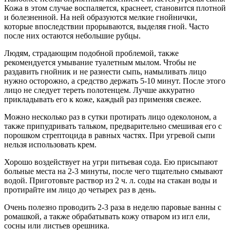
Кожа в этом случае воспаляется, краснеет, становится плотной
и болезненной. На ней образуются мелкие гнойнички,
которые впоследствии прорываются, выделяя гной. Часто
после них остаются небольшие рубцы.
Людям, страдающим подобной проблемой, также
рекомендуется умывание туалетным мылом. Чтобы не
раздавить гнойник и не разнести сыпь, намыливать лицо
нужно осторожно, а средство держать 5-10 минут. После этого
лицо не следует тереть полотенцем. Лучше аккуратно
прикладывать его к коже, каждый раз применяя свежее.
Можно несколько раз в сутки протирать лицо одеколоном, а
также припудривать тальком, предварительно смешивая его с
порошком стрептоцида в равных частях. При угревой сыпи
нельзя использовать крем.
Хорошо воздействует на угри питьевая сода. Ею присыпают
больные места на 2-3 минуты, после чего тщательно смывают
водой. Приготовьте раствор из 2 ч. л. соды на стакан воды и
протирайте им лицо до четырех раз в день.
Очень полезно проводить 2-3 раза в неделю паровые ванны с
ромашкой, а также обрабатывать кожу отваром из игл ели,
сосны или листьев орешника.