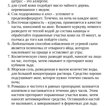
цитрус – это аллерген;
для сухой кожи подойдет масло чайного дерева,
перемешанное с медом;
Сок подорожника и алоэ – успокоит и
продезинфицирует. Точечно, на ночь на каждое акне;
Восточная пряность – куркума, применяется в качестве
пасты, наносимой на акне. Возьмите куркуму, немного
разведите ее теплой водой до состава кашицы и
обработайте пораженные участки кожи на 10 минут, за
полчаса до того как пойдете спать;
Любопытным способом избавления от угревой сыпи
является пеленочка от отварного яйца, которую
наклеивают на прыщи и оставляют до утра;
Косметическую глину разводят водой, наносят на лицо
на час, полтора, затем смывают и протирают кожу
кубиком льда;
Морская соль, разведенная в малом количестве воды,
для большой концентрации раствора. Средство хорошо
подсушивает акне, которое нужно точечно смазать на
ночь;
Ромашка и чистотел в равных пропорциях заливается
кипятком и настаивается в течении двух часов. Этим
настоем протирают пораженные участки кожи, затем
наносят антимикробное средство. Оставшийся настой
не выливают, а замораживают в формочках для льда.