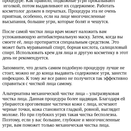
процедуре. Как правило, подкожные угри прокалывают
иголкой, потом выдавливают их содержимое. Работать
косметолог должен в перчатках. Процедура эта не очень
приятная, особенно, если на лице многочисленные
высыпания, большие угри, которые болят и чешутся.
После самой чистки лица врач может наложить вам
успокаивающую антибактериальную маску. Затем, когда вы
смоете её, лицо протирается специальным средством. Это
может быть муравьиный спирт, борная кислота, салициловый
спирт. Использовать крем для лица и другую косметику в этот
день не рекомендуется.
Запомните, что делать самим подобную процедуру лучше не
стоит, можно не до конца выдавить содержимое угря, занести
инфекцию. К тому же все равно не получится так эффективно
справиться с чисткой лица самому.
Альтернатива механической чистке лица – ультразвуковая
чистка лица. Данная процедура более щадящая. Благодаря ей
убираются ороговевшие частички кожи с лица, исчезают
черные точки, кожа становится гладкой, ровной, выглядит
моложе. Но при глубоких угрях такая чистка бесполезна.
Поэтому, если у вас большие, глубокие и многочисленные
угри, вам поможет только механическая чистка лица.