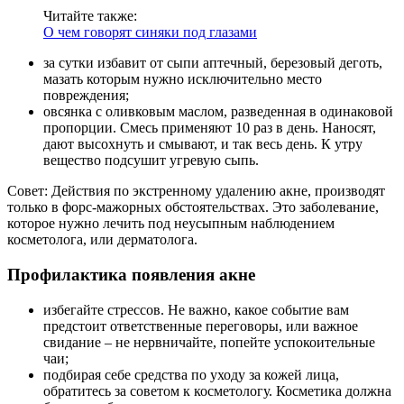
Читайте также:
О чем говорят синяки под глазами
за сутки избавит от сыпи аптечный, березовый деготь,
мазать которым нужно исключительно место
повреждения;
овсянка с оливковым маслом, разведенная в одинаковой
пропорции. Смесь применяют 10 раз в день. Наносят,
дают высохнуть и смывают, и так весь день. К утру
вещество подсушит угревую сыпь.
Совет: Действия по экстренному удалению акне, производят
только в форс-мажорных обстоятельствах. Это заболевание,
которое нужно лечить под неусыпным наблюдением
косметолога, или дерматолога.
Профилактика появления акне
избегайте стрессов. Не важно, какое событие вам
предстоит ответственные переговоры, или важное
свидание – не нервничайте, попейте успокоительные
чаи;
подбирая себе средства по уходу за кожей лица,
обратитесь за советом к косметологу. Косметика должна