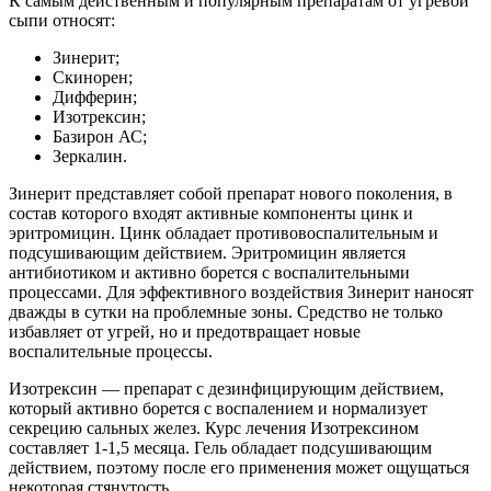
К самым действенным и популярным препаратам от угревой
сыпи относят:
Зинерит;
Скинорен;
Дифферин;
Изотрексин;
Базирон АС;
Зеркалин.
Зинерит представляет собой препарат нового поколения, в
состав которого входят активные компоненты цинк и
эритромицин. Цинк обладает противовоспалительным и
подсушивающим действием. Эритромицин является
антибиотиком и активно борется с воспалительными
процессами. Для эффективного воздействия Зинерит наносят
дважды в сутки на проблемные зоны. Средство не только
избавляет от угрей, но и предотвращает новые
воспалительные процессы.
Изотрексин — препарат с дезинфицирующим действием,
который активно борется с воспалением и нормализует
секрецию сальных желез. Курс лечения Изотрексином
составляет 1-1,5 месяца. Гель обладает подсушивающим
действием, поэтому после его применения может ощущаться
некоторая стянутость.