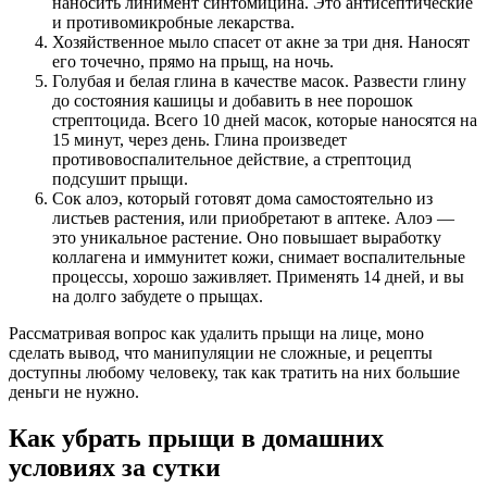
наносить линимент синтомицина. Это антисептические
и противомикробные лекарства.
Хозяйственное мыло спасет от акне за три дня. Наносят
его точечно, прямо на прыщ, на ночь.
Голубая и белая глина в качестве масок. Развести глину
до состояния кашицы и добавить в нее порошок
стрептоцида. Всего 10 дней масок, которые наносятся на
15 минут, через день. Глина произведет
противовоспалительное действие, а стрептоцид
подсушит прыщи.
Сок алоэ, который готовят дома самостоятельно из
листьев растения, или приобретают в аптеке. Алоэ —
это уникальное растение. Оно повышает выработку
коллагена и иммунитет кожи, снимает воспалительные
процессы, хорошо заживляет. Применять 14 дней, и вы
на долго забудете о прыщах.
Рассматривая вопрос как удалить прыщи на лице, моно
сделать вывод, что манипуляции не сложные, и рецепты
доступны любому человеку, так как тратить на них большие
деньги не нужно.
Как убрать прыщи в домашних
условиях за сутки