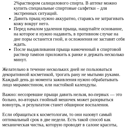
2%раствором салицилового спирта. В аптеке можно
купить специальные спиртовые салфетки – для
экстренных ситуаций.
Давить прыщ нужно аккуратно, стараясь не затрагивать
кожу вокруг него.
Перед началом удаления прыща, нащупайте основание,
на которое и нужно надавить, в противном случае на
дне поры останется гной, и осложнения не заставят себя
ждать.
После выдавливания прыща намоченный в спиртовой
раствор тампон приложить к ранке и держать несколько
минут.
Желательно в течение нескольких дней не пользоваться
декоративной косметикой, трогать рану не мытыми руками.
Каждый день до момента заживления нужно обрабатывать
лицо мирамистином, или настойкой календулы.
Важно: несозревшие прыщи давить нельзя, во-первых — это
больно, во-вторых гнойный мешочек может разорваться
вовнутрь, и результатом станет обширное воспаления.
Если обращаться к косметологам, то они назовут самый
оптимальный срок в две недели. Есть такой способ как
механическая чистка, которую проводят в салоне красоты,