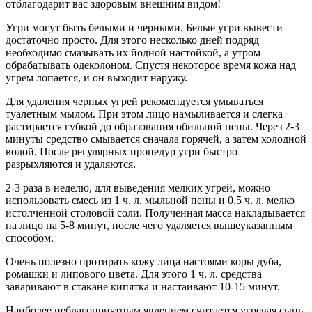
отблагодарит вас здоровым внешним видом!
Угри могут быть белыми и черными. Белые угри вывести
достаточно просто. Для этого несколько дней подряд
необходимо смазывать их йодной настойкой, а утром
обрабатывать одеколоном. Спустя некоторое время кожа над
угрем лопается, и он выходит наружу.
Для удаления черных угрей рекомендуется умываться
туалетным мылом. При этом лицо намыливается и слегка
растирается губкой до образования обильной пены. Через 2-3
минуты средство смывается сначала горячей, а затем холодной
водой. После регулярных процедур угри быстро
разрыхляются и удаляются.
2-3 раза в неделю, для выведения мелких угрей, можно
использовать смесь из 1 ч. л. мыльной пены и 0,5 ч. л. мелко
истолченной столовой соли. Полученная масса накладывается
на лицо на 5-8 минут, после чего удаляется вышеуказанным
способом.
Очень полезно протирать кожу лица настоями коры дуба,
ромашки и липового цвета. Для этого 1 ч. л. средства
заваривают в стакане кипятка и настаивают 10-15 минут.
Наиболее неблагоприятным явлением считается угревая сыпь.