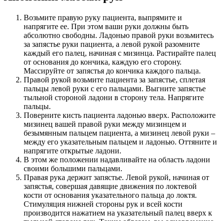
Возьмите правую руку пациента, выпрямите и
напрягите ее. При этом ваши руки должны быть
абсолютно свободны. Ладонью правой руки возьмитесь
за запястье руки пациента, а левой рукой разомните
каждый его палец, начиная с мизинца. Растирайте палец
от основания до кончика, каждую его сторону.
Массируйте от запястья до кончика каждого пальца.
Правой рукой возьмите пациента за запястье, сплетая
пальцы левой руки с его пальцами. Выгните запястье
тыльной стороной ладони в сторону тела. Напрягите
пальцы.
Поверните кисть пациента ладонью вверх. Расположите
мизинец вашей правой руки между мизинцем и
безымянным пальцем пациента, а мизинец левой руки –
между его указательным пальцем и ладонью. Оттяните и
напрягите открытые ладони.
В этом же положении надавливайте на область ладони
своими большими пальцами.
Правая рука держит запястье. Левой рукой, начиная от
запястья, совершая давящие движения по локтевой
кости от основания указательного пальца до локтя.
Стимуляция нижней стороны рук и всей кости
производится нажатием на указательный палец вверх к