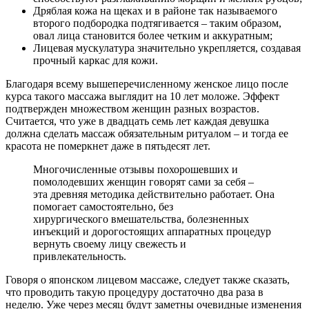
Дряблая кожа на щеках и в районе так называемого
второго подбородка подтягивается – таким образом,
овал лица становится более четким и аккуратным;
Лицевая мускулатура значительно укрепляется, создавая
прочный каркас для кожи.
Благодаря всему вышеперечисленному женское лицо после
курса такого массажа выглядит на 10 лет моложе. Эффект
подтвержден множеством женщин разных возрастов.
Считается, что уже в двадцать семь лет каждая девушка
должна сделать массаж обязательным ритуалом – и тогда ее
красота не померкнет даже в пятьдесят лет.
Многочисленные отзывы похорошевших и
помолодевших женщин говорят сами за себя –
эта древняя методика действительно работает. Она
помогает самостоятельно, без
хирургического вмешательства, болезненных
инъекций и дорогостоящих аппаратных процедур
вернуть своему лицу свежесть и
привлекательность.
Говоря о японском лицевом массаже, следует также сказать,
что проводить такую процедуру достаточно два раза в
неделю. Уже через месяц будут заметны очевидные изменения