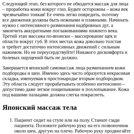
Следующий этап, без которого не обходится массаж для лица
– проработка кожи вокруг глаз. Будьте осторожны – кожа век
чрезвычайно тонкая! Ее очень легко повредить, поэтому
все движения должны быть нежными и плавными. Начинать
нужно с интенсивного разминания надбровных дуг, а
закончить аккуратными поглаживаниями нижнего века.
Третий этап массажа по-японски – массирование щек и
области вокруг губ. В этих местах кожа довольно толстая
и требует достаточно интенсивных движений с сильным
нажимом. Но не переусердствуйте! Никакого дискомфорта и
болевых ощущений быть не должно.
Завершается японский самомассаж лица разминанием кожи
подбородка и шеи. Именно здесь часто образуется некрасивая
складка, именуемая в простонародье вторым подбородком.
Эту область следует прорабатывать особенно интенсивно –
допустимо даже легкое пощипывание и похлопывание. Кожа
под вашими пальцами должна слегка покраснеть.
Японский массаж тела
Пациент сидит на стуле или на полу. Станьте сзади
пациента. Положите рабочую руку на его позвоночник
около шеи, другую на плечо. Рабочую руку продвигайте