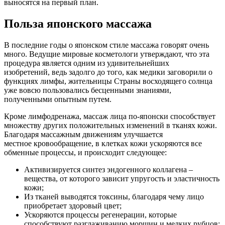
выносятся на первый план.
Польза японского массажа
В последние годы о японском стиле массажа говорят очень
много. Ведущие мировые косметологи утверждают, что эта
процедура является одним из удивительнейших
изобретений, ведь задолго до того, как медики заговорили о
функциях лимфы, жительницы Страны восходящего солнца
уже вовсю пользовались бесценными знаниями,
полученными опытным путем.
Кроме лимфодренажа, массаж лица по-японски способствует
множеству других положительных изменений в тканях кожи.
Благодаря массажным движениям улучшается
местное кровообращение, в клетках кожи ускоряются все
обменные процессы, и происходит следующее:
Активизируется синтез эндогенного коллагена –
вещества, от которого зависит упругость и эластичность
кожи;
Из тканей выводятся токсины, благодаря чему лицо
приобретает здоровый цвет;
Ускоряются процессы регенерации, которые
способствуют разглаживанию морщин и мелких рубцов;