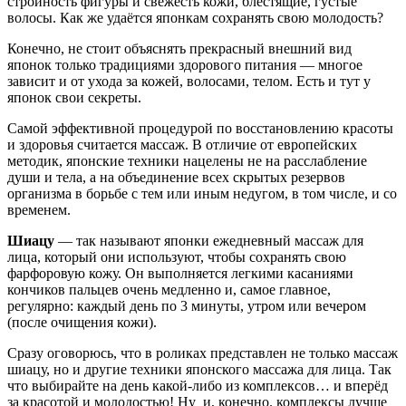
стройность фигуры и свежесть кожи, блестящие, густые
волосы. Как же удаётся японкам сохранять свою молодость?
Конечно, не стоит объяснять прекрасный внешний вид
японок только традициями здорового питания — многое
зависит и от ухода за кожей, волосами, телом. Есть и тут у
японок свои секреты.
Самой эффективной процедурой по восстановлению красоты
и здоровья считается массаж. В отличие от европейских
методик, японские техники нацелены не на расслабление
души и тела, а на объединение всех скрытых резервов
организма в борьбе с тем или иным недугом, в том числе, и со
временем.
Шиацу
— так называют японки ежедневный массаж для
лица, который они используют, чтобы сохранять свою
фарфоровую кожу. Он выполняется легкими касаниями
кончиков пальцев очень медленно и, самое главное,
регулярно: каждый день по 3 минуты, утром или вечером
(после очищения кожи).
Сразу оговорюсь, что в роликах представлен не только массаж
шиацу, но и другие техники японского массажа для лица. Так
что выбирайте на день какой-либо из комплексов… и вперёд
за красотой и молодостью! Ну и, конечно. комплексы лучше