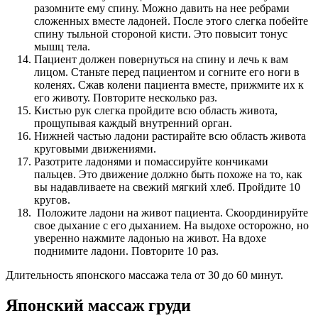
разомните ему спину. Можно давить на нее ребрами
сложенных вместе ладоней. После этого слегка побейте
спину тыльной стороной кисти. Это повысит тонус
мышц тела.
Пациент должен повернуться на спину и лечь к вам
лицом. Станьте перед пациентом и согните его ноги в
коленях. Сжав колени пациента вместе, прижмите их к
его животу. Повторите несколько раз.
Кистью рук слегка пройдите всю область живота,
прощупывая каждый внутренний орган.
Нижней частью ладони растирайте всю область живота
круговыми движениями.
Разотрите ладонями и помассируйте кончиками
пальцев. Это движение должно быть похоже на то, как
вы надавливаете на свежий мягкий хлеб. Пройдите 10
кругов.
Положите ладони на живот пациента. Скоординируйте
свое дыхание с его дыханием. На выдохе осторожно, но
уверенно нажмите ладонью на живот. На вдохе
поднимите ладони. Повторите 10 раз.
Длительность японского массажа тела от 30 до 60 минут.
Японский массаж груди