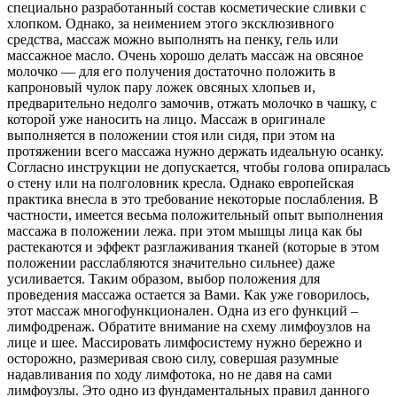
специально разработанный состав косметические сливки с
хлопком. Однако, за неимением этого эксклюзивного
средства, массаж можно выполнять на пенку, гель или
массажное масло. Очень хорошо делать массаж на овсяное
молочко — для его получения достаточно положить в
капроновый чулок пару ложек овсяных хлопьев и,
предварительно недолго замочив, отжать молочко в чашку, с
которой уже наносить на лицо. Массаж в оригинале
выполняется в положении стоя или сидя, при этом на
протяжении всего массажа нужно держать идеальную осанку.
Согласно инструкции не допускается, чтобы голова опиралась
о стену или на полголовник кресла. Однако европейская
практика внесла в это требование некоторые послабления. В
частности, имеется весьма положительный опыт выполнения
массажа в положении лежа. при этом мышцы лица как бы
растекаются и эффект разглаживания тканей (которые в этом
положении расслабляются значительно сильнее) даже
усиливается. Таким образом, выбор положения для
проведения массажа остается за Вами. Как уже говорилось,
этот массаж многофункционален. Одна из его функций –
лимфодренаж. Обратите внимание на схему лимфоузлов на
лице и шее. Массировать лимфосистему нужно бережно и
осторожно, размеривая свою силу, совершая разумные
надавливания по ходу лимфотока, но не давя на сами
лимфоузлы. Это одно из фундаментальных правил данного