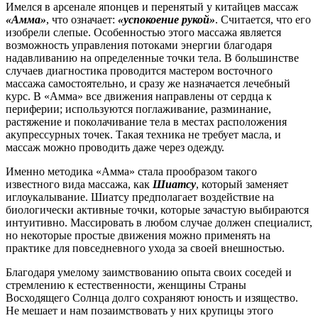
Имелся в арсенале японцев и перенятый у китайцев массаж
«Амма»
, что означает:
«успокоение рукой»
. Считается, что его
изобрели слепые. Особенностью этого массажа является
возможность управления потоками энергии благодаря
надавливанию на определенные точки тела. В большинстве
случаев диагностика проводится мастером восточного
массажа самостоятельно, и сразу же назначается лечебный
курс. В «Амма» все движения направлены от сердца к
периферии; используются поглаживание, разминание,
растяжение и поколачивание тела в местах расположения
акупрессурных точек. Такая техника не требует масла, и
массаж можно проводить даже через одежду.
Именно методика «Амма» стала прообразом такого
известного вида массажа, как
Шиатсу
, который заменяет
иглоукалывание. Шиатсу предполагает воздействие на
биологически активные точки, которые зачастую выбираются
интуитивно. Массировать в любом случае должен специалист,
но некоторые простые движения можно применять на
практике для повседневного ухода за своей внешностью.
Благодаря умелому заимствованию опыта своих соседей и
стремлению к естественности, женщины Страны
Восходящего Солнца долго сохраняют юность и изящество.
Не мешает и нам позаимствовать у них крупицы этого