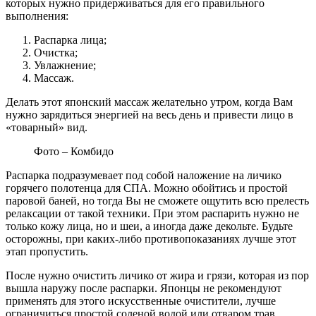
которых нужно придерживаться для его правильного
выполнения:
Распарка лица;
Очистка;
Увлажнение;
Массаж.
Делать этот японский массаж желательно утром, когда Вам
нужно зарядиться энергией на весь день и привести лицо в
«товарный» вид.
Фото – Комбидо
Распарка подразумевает под собой наложение на личико
горячего полотенца для СПА. Можно обойтись и простой
паровой баней, но тогда Вы не сможете ощутить всю прелесть
релаксации от такой техники. При этом распарить нужно не
только кожу лица, но и шеи, а иногда даже декольте. Будьте
осторожны, при каких-либо противопоказаниях лучше этот
этап пропустить.
После нужно очистить личико от жира и грязи, которая из пор
вышла наружу после распарки. Японцы не рекомендуют
применять для этого искусственные очистители, лучше
ограничиться простой соленой водой или отваром трав