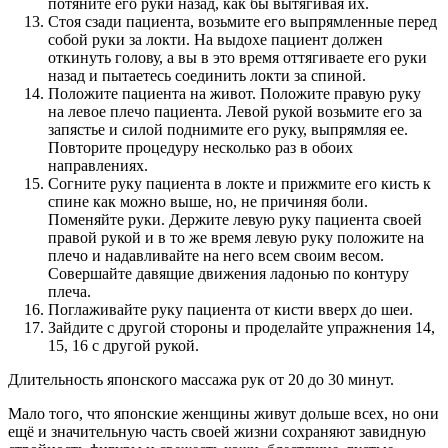
потяните его руки назад, как бы вытягивая их.
Стоя сзади пациента, возьмите его выпрямленные перед
собой руки за локти. На выдохе пациент должен
откинуть голову, а вы в это время оттягиваете его руки
назад и пытаетесь соединить локти за спиной.
Положите пациента на живот. Положите правую руку
на левое плечо пациента. Левой рукой возьмите его за
запястье и силой поднимите его руку, выпрямляя ее.
Повторите процедуру несколько раз в обоих
направлениях.
Согните руку пациента в локте и прижмите его кисть к
спине как можно выше, но, не причиняя боли.
Поменяйте руки. Держите левую руку пациента своей
правой рукой и в то же время левую руку положите на
плечо и надавливайте на него всем своим весом.
Совершайте давящие движения ладонью по контуру
плеча.
Поглаживайте руку пациента от кисти вверх до шеи.
Зайдите с другой стороны и проделайте упражнения 14,
15, 16 с другой рукой.
Длительность японского массажа рук от 20 до 30 минут.
Мало того, что японские женщины живут дольше всех, но они
ещё и значительную часть своей жизни сохраняют завидную