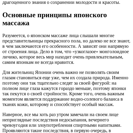
драгоценного знания о сохранении молодости и красоты.
Основные принципы японского
массажа
Разумеется, о японском массаже лица слышали многие
представительницы прекрасного пола, но далеко не все знают,
в чем заключаются его особенности. А зависят они напрямую
от строения лица. Дело в том, что «узкоглазое» монголоидное
личико, которое весь мир находит очень привлекательным,
самим японкам не всегда нравится.
Для жительниц Японии очень важно не позволять своим
глазам становиться еще уже, чем их создала природа. Именно
поэтому они так тщательно следят за своей фигурой: на
полном лице глаза кажутся гораздо меньше, поэтому японки
так пекутся о своей стройности. Кроме того, очень важным
моментом является поддержание водно-солевого баланса в
тканях кожи, которому и способствует особый массаж.
Наверное, все мы хоть раз утром замечали на своем лице
неприглядные последствия недосыпания, вечернего
чревоугодия или злоупотребления спиртными напитками.
Проявляются такие последствия, в первую очередь, в