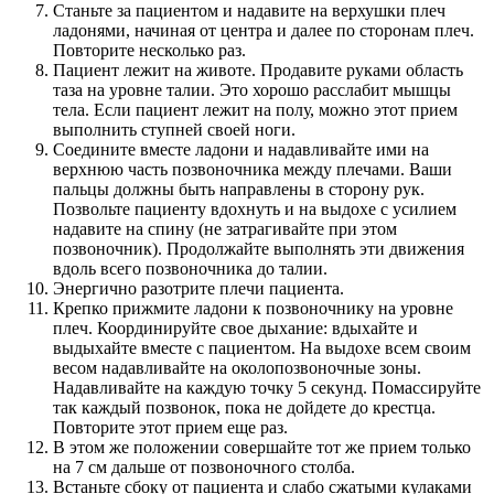
Станьте за пациентом и надавите на верхушки плеч
ладонями, начиная от центра и далее по сторонам плеч.
Повторите несколько раз.
Пациент лежит на животе. Продавите руками область
таза на уровне талии. Это хорошо расслабит мышцы
тела. Если пациент лежит на полу, можно этот прием
выполнить ступней своей ноги.
Соедините вместе ладони и надавливайте ими на
верхнюю часть позвоночника между плечами. Ваши
пальцы должны быть направлены в сторону рук.
Позвольте пациенту вдохнуть и на выдохе с усилием
надавите на спину (не затрагивайте при этом
позвоночник). Продолжайте выполнять эти движения
вдоль всего позвоночника до талии.
Энергично разотрите плечи пациента.
Крепко прижмите ладони к позвоночнику на уровне
плеч. Координируйте свое дыхание: вдыхайте и
выдыхайте вместе с пациентом. На выдохе всем своим
весом надавливайте на околопозвоночные зоны.
Надавливайте на каждую точку 5 секунд. Помассируйте
так каждый позвонок, пока не дойдете до крестца.
Повторите этот прием еще раз.
В этом же положении совершайте тот же прием только
на 7 см дальше от позвоночного столба.
Встаньте сбоку от пациента и слабо сжатыми кулаками