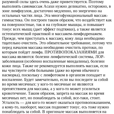
разумной силы здесь очень даже приветствуется. Поэтому
выполнять самомассаж Асахи нужно деликатно, осторожно, в
зоне лимфоузлов, достаточно медленно, но энергично на
остальных частях лица. Эта многофункциональный массаж-
гимнастика. Он построен таким образом, что воздействует как
на поверхностные, так и на глубокие мышцы, и повышает
тонус всех мышц (дает эффект подтяжки), а также является
остеопатической практикой и массажем-лимфодренажем.
Прежде, чем приступать к массажу, кожу лица необходимо
тщательно очистить. Это обязательное требование, потому что
перед началом массажа необходимо очистить протоки, по
которым пойдет лимфа. ПРОТИВОПОКАЗАНИЯМИ для
массажа являются: болезни лимфатической системы, ЛОР-
заболевания (особенно воспаленные миндалины), болезни
кожи лица. Также не рекомендуется выполнять массаж, если
вы чувствуете себя больными (даже во время обычного
насморка), поскольку с лимфотоком в организм попадает и
воспаление. Будет замечательно, если вы последите за собой
во время месячных: у кого-то месячные не являются
препятствием для массажа, а у кого-то может усилиться
кровотечение. Таким образом, запрета на массаж во время
месячных нет, но понаблюдать за собой, все-таки, стоит.
Усталость — для кого-то может оказаться противопоказанием,
а кому-то, наоборот, массаж поднимет тонус. есь тоже нужно
понаблюдать за собой. В оригинале массаж выполняется на