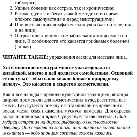
гайморит;
Ушные болезни как острые, так и хронические;
Рекомендуется избегать такой методики во время
плохого самочувствия и перед менструациями;
При воспалениях лимфатических улов (как на теле, так
и на лице);
Острые или хронические заболевания эпидермиса на
лице. В особенности это касается грибковых болезней
(лишая).
ЧИТАЙТЕ ТАКЖЕ
: упражнения асахи для массажа лица.
Хотя японская культура многое унаследовала от
китайской, многое в ней является самобытным. Основной
ее постулат – «быть как можно ближе к природному
началу». Это касается и секретов косметологии.
Как и все народы с древней культурной традицией, японцы
широко применяли для косметических нужд растительные
смеси. Так, губную помаду изготавливали из древесного
воска, масла, семян камелии, мускуса, камфары. Для окраски
волос использовали
ирис
. Существует такая легенда.
Один
мудрец встретил на дороге рыдающую светловолосую
девушку. Она плакала из-за того, что никто не хочет на ней
жениться — ведь японцам светлые волосы казались