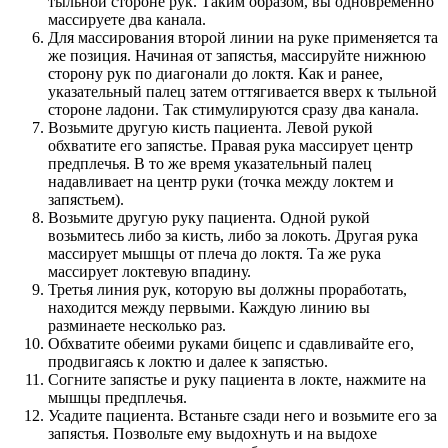
тыльной стороне рук. Таким образом, вы одновременно
массируете два канала.
Для массирования второй линии на руке применяется та
же позиция. Начиная от запястья, массируйте нижнюю
сторону рук по диагонали до локтя. Как и ранее,
указательный палец затем оттягивается вверх к тыльной
стороне ладони. Так стимулируются сразу два канала.
Возьмите другую кисть пациента. Левой рукой
обхватите его запястье. Правая рука массирует центр
предплечья. В то же время указательный палец
надавливает на центр руки (точка между локтем и
запястьем).
Возьмите другую руку пациента. Одной рукой
возьмитесь либо за кисть, либо за локоть. Другая рука
массирует мышцы от плеча до локтя. Та же рука
массирует локтевую впадину.
Третья линия рук, которую вы должны проработать,
находится между первыми. Каждую линию вы
разминаете несколько раз.
Обхватите обеими руками бицепс и сдавливайте его,
продвигаясь к локтю и далее к запястью.
Согните запястье и руку пациента в локте, нажмите на
мышцы предплечья.
Усадите пациента. Встаньте сзади него и возьмите его за
запястья. Позвольте ему выдохнуть и на выдохе