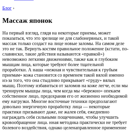
Блог
›
Массаж японок
На первый взгляд, глядя на некоторые приемы, может
показаться, что это зрелище не для слабонервных, и такой
массаж только создаст на лице новые заломы. На самом деле
это не так. Вернуть костям правильное положение (кстати, по-
славянски, такие действия называются «правкой»)
невозможно легкими движениями, также как и глубоким
мышцам лица, которые требуют более тщательной
проработки. А наша «нежная и чувствительная к грубым
приемам» кожа становится со временем такой вялой именно
из-за того, что она стыдливо прикрывает «груду» вялых
мышц. Поэтому избавиться от заломов на коже легче, если мы
тренируем мышцы лица, чем когда мы «бережно» опекаем
собственное лицо, предохраняя его от жизненно необходимой
ему нагрузки. Многие восточные техники предполагают
довольно энергичную проработку лица — некоторые
практики призывают даже, не жалея себя, ежедневно
награждать себя сильными пощечинами, чтобы улучшить
кровообращение лица. нная методика практически не требует
болевого воздействия, однако целенаправленное применение