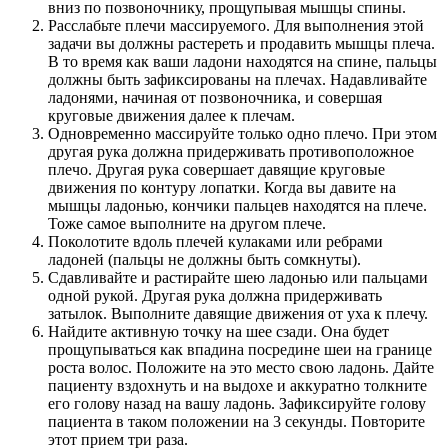
вниз по позвоночнику, прощупывая мышцы спины.
Расслабьте плечи массируемого. Для выполнения этой
задачи вы должны растереть и продавить мышцы плеча.
В то время как ваши ладони находятся на спине, пальцы
должны быть зафиксированы на плечах. Надавливайте
ладонями, начиная от позвоночника, и совершая
круговые движения далее к плечам.
Одновременно массируйте только одно плечо. При этом
другая рука должна придерживать противоположное
плечо. Другая рука совершает давящие круговые
движения по контуру лопатки. Когда вы давите на
мышцы ладонью, кончики пальцев находятся на плече.
Тоже самое выполните на другом плече.
Поколотите вдоль плечей кулаками или ребрами
ладоней (пальцы не должны быть сомкнуты).
Сдавливайте и растирайте шею ладонью или пальцами
одной рукой. Другая рука должна придерживать
затылок. Выполните давящие движения от уха к плечу.
Найдите активную точку на шее сзади. Она будет
прощупываться как впадина посредине шеи на границе
роста волос. Положите на это место свою ладонь. Дайте
пациенту вздохнуть и на выдохе и аккуратно толкните
его голову назад на вашу ладонь. Зафиксируйте голову
пациента в таком положении на 3 секунды. Повторите
этот прием три раза.