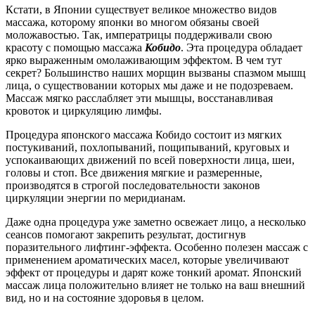
Кстати, в Японии существует великое множество видов
массажа, которому японки во многом обязаны своей
моложавостью. Так, императрицы поддерживали свою
красоту с помощью массажа
Кобидо
. Эта процедура обладает
ярко выраженным омолаживающим эффектом. В чем тут
секрет? Большинство наших морщин вызваны спазмом мышц
лица, о существовании которых мы даже и не подозреваем.
Массаж мягко расслабляет эти мышцы, восстанавливая
кровоток и циркуляцию лимфы.
Процедура японского массажа Кобидо состоит из мягких
постукиваний, похлопываний, пощипываний, круговых и
успокаивающих движений по всей поверхности лица, шеи,
головы и стоп. Все движения мягкие и размеренные,
производятся в строгой последовательности законов
циркуляции энергии по меридианам.
Даже одна процедура уже заметно освежает лицо, а несколько
сеансов помогают закрепить результат, достигнув
поразительного лифтинг-эффекта. Особенно полезен массаж с
применением ароматических масел, которые увеличивают
эффект от процедуры и дарят коже тонкий аромат. Японский
массаж лица положительно влияет не только на ваш внешний
вид, но и на состояние здоровья в целом.