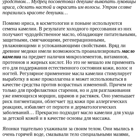
уродством… Мудрец посоветовал девушке выкопать луковицы
ириса, сделать настой и окрасить им волосы. Утром селяне
поразились красоте девушки…
Помимо ириса, в косметологии и поныне используются
семена камелии. В результате холодного прессования из них
получают чудодейственное масло, обладающее питательными,
защитными, смягчающими, регенерационными,
увлажняющими и успокаивающими свойствами. Вряд ли
древние медики имели возможность проанализировать
масло
камелии
на предмет наличия микроэлементов, витаминов,
протеинов и жирных кислот. Но это не мешало им применять
его для поддержания естественного состояния кожи, волос и
ногтей. Регулярное применение масла камелии стимулирует
выработку в коже проколлагена и может использоваться в
качестве средства против возрастных изменений. Причем не
только для профилактики старения, но и для разглаживания
уже имеющихся морщин, шрамов и растяжек. Оно уменьшает
риск пигментации, облегчает зуд кожи при аллергических
реакциях, избавляет от перхоти и дерматологических
заболеваний… Прекрасно подходит масло камелии для ухода
за детской кожей и в качестве основы для массажа.
Японки тщательно ухаживали за своим телом. Они мылись в
очень горячей воде, смазывали тело специальными мазями,