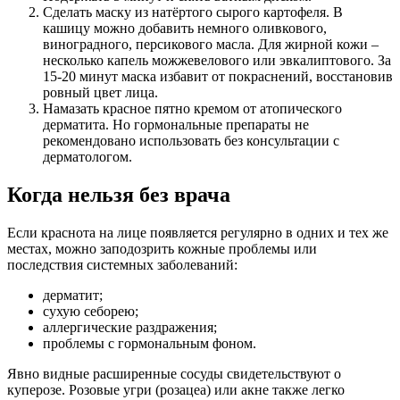
Сделать маску из натёртого сырого картофеля. В
кашицу можно добавить немного оливкового,
виноградного, персикового масла. Для жирной кожи –
несколько капель можжевелового или эвкалиптового. За
15-20 минут маска избавит от покраснений, восстановив
ровный цвет лица.
Намазать красное пятно кремом от атопического
дерматита. Но гормональные препараты не
рекомендовано использовать без консультации с
дерматологом.
Когда нельзя без врача
Если краснота на лице появляется регулярно в одних и тех же
местах, можно заподозрить кожные проблемы или
последствия системных заболеваний:
дерматит;
сухую себорею;
аллергические раздражения;
проблемы с гормональным фоном.
Явно видные расширенные сосуды свидетельствуют о
куперозе. Розовые угри (розацеа) или акне также легко