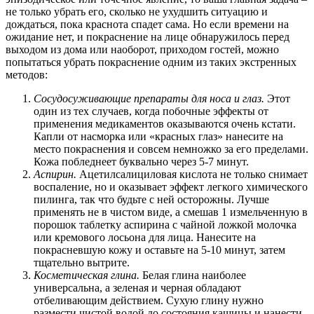
не только убрать его, сколько не ухудшить ситуацию и
дождаться, пока краснота спадет сама. Но если времени на
ожидание нет, и покраснение на лице обнаружилось перед
выходом из дома или наоборот, приходом гостей, можно
попытаться убрать покраснение одним из таких экстренных
методов:
Сосудосуживающие препараты для носа и глаз.
Этот
один из тех случаев, когда побочные эффекты от
применения медикаментов оказываются очень кстати.
Капли от насморка или «красных глаз» нанесите на
место покраснения и совсем немножко за его пределами.
Кожа побледнеет буквально через 5-7 минут.
Аспирин.
Ацетилсалициловая кислота не только снимает
воспаление, но и оказывает эффект легкого химического
пилинга, так что будьте с ней осторожны. Лучше
применять не в чистом виде, а смешав 1 измельченную в
порошок таблетку аспирина с чайной ложкой молочка
или кремового лосьона для лица. Нанесите на
покрасневшую кожу и оставьте на 5-10 минут, затем
тщательно вытрите.
Косметическая глина.
Белая глина наиболее
универсальна, а зеленая и черная обладают
отбеливающим действием. Сухую глину нужно
размести чистой водой до состояния кашицы и нанести