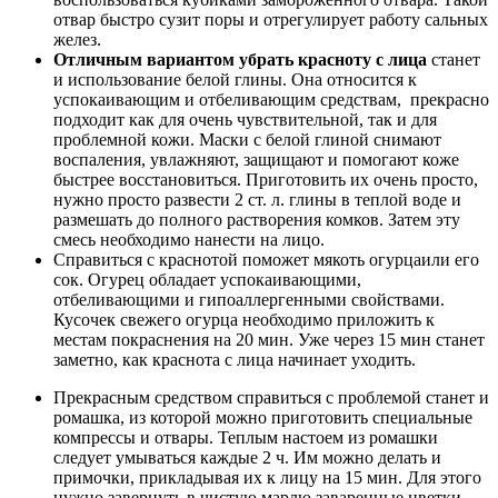
отвар быстро сузит поры и отрегулирует работу сальных
желез.
Отличным вариантом убрать красноту с лица
станет
и использование белой глины. Она относится к
успокаивающим и отбеливающим средствам, прекрасно
подходит как для очень чувствительной, так и для
проблемной кожи. Маски с белой глиной снимают
воспаления, увлажняют, защищают и помогают коже
быстрее восстановиться. Приготовить их очень просто,
нужно просто развести 2 ст. л. глины в теплой воде и
размешать до полного растворения комков. Затем эту
смесь необходимо нанести на лицо.
Справиться с краснотой поможет мякоть огурцаили его
сок. Огурец обладает успокаивающими,
отбеливающими и гипоаллергенными свойствами.
Кусочек свежего огурца необходимо приложить к
местам покраснения на 20 мин. Уже через 15 мин станет
заметно, как краснота с лица начинает уходить.
Прекрасным средством справиться с проблемой станет и
ромашка, из которой можно приготовить специальные
компрессы и отвары. Теплым настоем из ромашки
следует умываться каждые 2 ч. Им можно делать и
примочки, прикладывая их к лицу на 15 мин. Для этого
нужно завернуть в чистую марлю заваренные цветки,