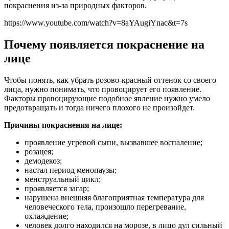
покраснения из-за природных факторов.
https://www.youtube.com/watch?v=8aYAugiYnac&t=7s
Почему появляется покраснение на
лице
Чтобы понять, как убрать розово-красный оттенок со своего
лица, нужно понимать, что провоцирует его появление.
Факторы провоцирующие подобное явление нужно умело
предотвращать и тогда ничего плохого не произойдет.
Причины покраснения на лице:
проявление угревой сыпи, вызвавшее воcпаление;
розацея;
демодекоз;
настал период менопаузы;
менструальный цикл;
проявляется загар;
нарушена внешняя благоприятная температура для
человеческого тела, произошло перегревание,
охлаждение;
человек долго находился на морозе, в лицо дул сильный