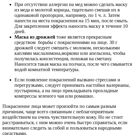
При отсутствии аллергии на мед можно сделать маску
из меда и молотой корицы, тщательно смешав их в
одинаковой пропорции, например, по 1 ч. л. Затем
нанести на места покраснения на 15 мин, после смыть.
Для закрепления эффекта наносить маску в течение 10
дней.
Маска из дрожжей
тоже является прекрасным
средством борьбы с покраснениями на лице. 30 г
дрожжей следует смешать с молоком, несколькими
каплями маслалимона,моркови или апельсина, чтобы
получилась консистенция, похожая на сметану.
Наносится такая маска на полчаса, после чего смывается
водой комнатной температуры.
Если появление покраснений вызвано стрессами и
перегрузками, следует принимать настойки валерианы,
пустырника, а на лицо прикладывать прохладные
компрессы зеленого чая или ромашки.
Покраснение лица может произойти по самым разным
причинам, чаще всего связанным с неблагоприятным
воздействием на очень чувствительную кожу. Но не стоит
расстраиваться, с ним можно очень быстро справиться, если
внимательно следить за собой и пользоваться народными
средствами.