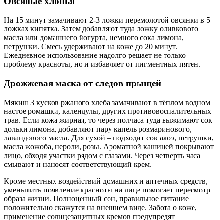
Овсяные хлопья
На 15 минут замачивают 2-3 ложки перемолотой овсянки в 5
ложках кипятка. Затем добавляют туда ложку оливкового
масла или домашнего йогурта, немного сока лимона,
петрушки. Смесь удерживают на коже до 20 минут.
Ежедневное использование надолго решает не только
проблему красноты, но и избавляет от пигментных пятен.
Дрожжевая маска от следов прыщей
Мякиш 3 кусков ржаного хлеба замачивают в тёплом водном
настое ромашки, календулы, других противовоспалительных
трав. Если кожа жирная, то через полчаса туда выжимают сок
дольки лимона, добавляют пару капель розмаринового,
лавандового масла. Для сухой – подходит сок алоэ, петрушки,
масла жожоба, нероли, розы. Ароматной кашицей покрывают
лицо, обходя участки рядом с глазами. Через четверть часа
смывают и наносят соответствующий крем.
Кроме местных воздействий домашних и аптечных средств,
уменьшить появление красноты на лице помогает пересмотр
образа жизни. Полноценный сон, правильное питание
положительно скажутся на внешнем виде. Забота о коже,
применение солнцезащитных кремов предупредят