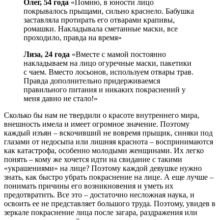
Олег, 54 года
«Помню, в юности лицо
покрывалось прыщами, сильно краснело. Бабушка
заставляла протирать его отварами крапивы,
ромашки. Накладывала сметанные маски, все
проходило, правда на время»
Лиза, 24 года
«Вместе с мамой постоянно
накладываем на лицо огуречные маски, пакетики
с чаем. Вместо лосьонов, используем отвары трав.
Правда дополнительно придерживаемся
правильного питания и никаких покраснений у
меня давно не стало!»
Сколько бы нам не твердили о красоте внутреннего мира,
внешность имела и имеет огромное значение. Поэтому
каждый изъян – вскочивший не вовремя прыщик, синяки под
глазами от недосыпа или лишняя краснота – воспринимаются
как катастрофа, особенно молодыми женщинами. Их легко
понять – кому же хочется идти на свидание с такими
«украшениями» на лице? Поэтому каждой девушке нужно
знать, как быстро убрать покраснение на лице. А еще лучше –
понимать причины его возникновения и уметь их
предотвратить. Все это – достаточно несложная наука, и
освоить ее не представляет большого труда. Поэтому, увидев в
зеркале покраснение лица после загара, раздражения или