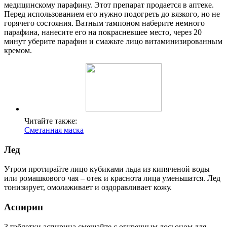
медицинскому парафину. Этот препарат продается в аптеке.
Перед использованием его нужно подогреть до вязкого, но не
горячего состояния. Ватным тампоном наберите немного
парафина, нанесите его на покрасневшее место, через 20
минут уберите парафин и смажьте лицо витаминизированным
кремом.
Читайте также:
Сметанная маска
Лед
Утром протирайте лицо кубиками льда из кипяченой воды
или ромашкового чая – отек и краснота лица уменьшатся. Лед
тонизирует, омолаживает и оздоравливает кожу.
Аспирин
3 таблетки аспирина смешайте с огуречным лосьоном для