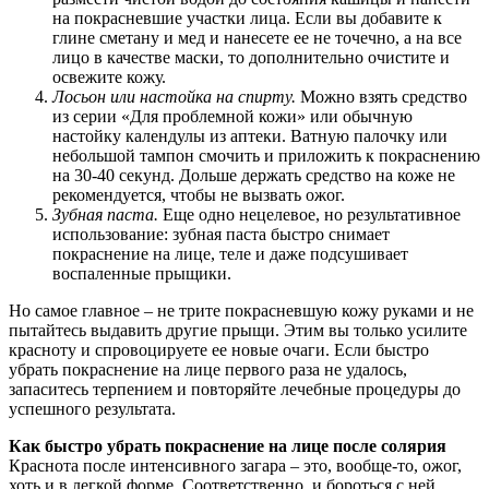
на покрасневшие участки лица. Если вы добавите к
глине сметану и мед и нанесете ее не точечно, а на все
лицо в качестве маски, то дополнительно очистите и
освежите кожу.
Лосьон или настойка на спирту.
Можно взять средство
из серии «Для проблемной кожи» или обычную
настойку календулы из аптеки. Ватную палочку или
небольшой тампон смочить и приложить к покраснению
на 30-40 секунд. Дольше держать средство на коже не
рекомендуется, чтобы не вызвать ожог.
Зубная паста.
Еще одно нецелевое, но результативное
использование: зубная паста быстро снимает
покраснение на лице, теле и даже подсушивает
воспаленные прыщики.
Но самое главное – не трите покрасневшую кожу руками и не
пытайтесь выдавить другие прыщи. Этим вы только усилите
красноту и спровоцируете ее новые очаги. Если быстро
убрать покраснение на лице первого раза не удалось,
запаситесь терпением и повторяйте лечебные процедуры до
успешного результата.
Как быстро убрать покраснение на лице после солярия
Краснота после интенсивного загара – это, вообще-то, ожог,
хоть и в легкой форме. Соответственно, и бороться с ней