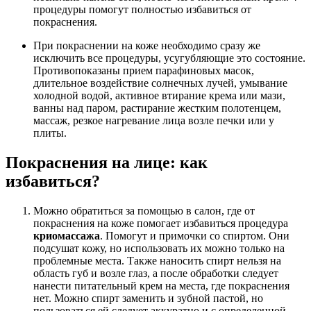
процедуры помогут полностью избавиться от
покраснения.
При покраснении на коже необходимо сразу же
исключить все процедуры, усугубляющие это состояние.
Противопоказаны прием парафиновых масок,
длительное воздействие солнечных лучей, умывание
холодной водой, активное втирание крема или мази,
ванны над паром, растирание жестким полотенцем,
массаж, резкое нагревание лица возле печки или у
плиты.
Покраснения на лице: как
избавиться?
Можно обратиться за помощью в салон, где от
покраснения на коже помогает избавиться процедура
криомассажа
. Помогут и примочки со спиртом. Они
подсушат кожу, но использовать их можно только на
проблемные места. Также наносить спирт нельзя на
область губ и возле глаз, а после обработки следует
нанести питательный крем на места, где покраснения
нет. Можно спирт заменить и зубной пастой, но
пользоваться ей следует аккуратно и с определенной