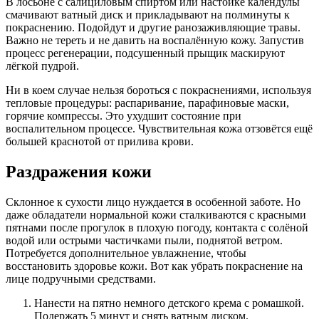
В лосьоне с салициловым спиртом или настойке календулы
смачивают ватный диск и прикладывают на полминуты к
покраснению. Подойдут и другие ранозаживляющие травы.
Важно не тереть и не давить на воспалённую кожу. Запустив
процесс регенерации, подсушенный прыщик маскируют
лёгкой пудрой.
Ни в коем случае нельзя бороться с покраснениями, используя
тепловые процедуры: распаривание, парафиновые маски,
горячие компрессы. Это ухудшит состояние при
воспалительном процессе. Чувствительная кожа отзовётся ещё
большей краснотой от прилива крови.
Раздражения кожи
Склонное к сухости лицо нуждается в особенной заботе. Но
даже обладатели нормальной кожи сталкиваются с красными
пятнами после прогулок в плохую погоду, контакта с солёной
водой или острыми частичками пыли, поднятой ветром.
Потребуется дополнительное увлажнение, чтобы
восстановить здоровье кожи. Вот как убрать покраснение на
лице подручными средствами.
Нанести на пятно немного детского крема с ромашкой.
Подержать 5 минут и снять ватным диском.