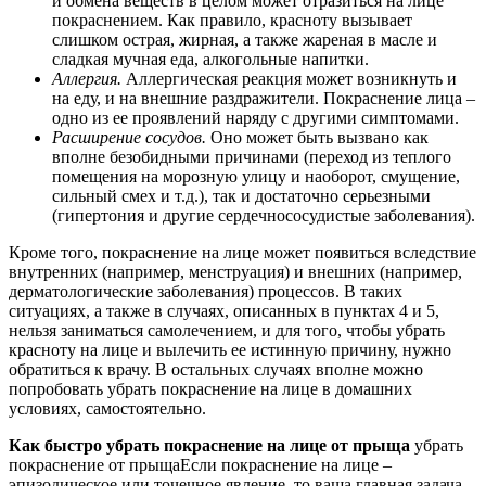
и обмена веществ в целом может отразиться на лице
покраснением. Как правило, красноту вызывает
слишком острая, жирная, а также жареная в масле и
сладкая мучная еда, алкогольные напитки.
Аллергия.
Аллергическая реакция может возникнуть и
на еду, и на внешние раздражители. Покраснение лица –
одно из ее проявлений наряду с другими симптомами.
Расширение сосудов.
Оно может быть вызвано как
вполне безобидными причинами (переход из теплого
помещения на морозную улицу и наоборот, смущение,
сильный смех и т.д.), так и достаточно серьезными
(гипертония и другие сердечнососудистые заболевания).
Кроме того, покраснение на лице может появиться вследствие
внутренних (например, менструация) и внешних (например,
дерматологические заболевания) процессов. В таких
ситуациях, а также в случаях, описанных в пунктах 4 и 5,
нельзя заниматься самолечением, и для того, чтобы убрать
красноту на лице и вылечить ее истинную причину, нужно
обратиться к врачу. В остальных случаях вполне можно
попробовать убрать покраснение на лице в домашних
условиях, самостоятельно.
Как быстро убрать покраснение на лице от прыща
убрать
покраснение от прыщаЕсли покраснение на лице –
эпизодическое или точечное явление, то ваша главная задача –