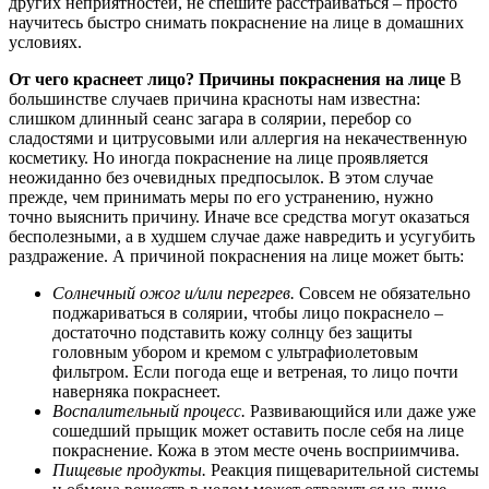
других неприятностей, не спешите расстраиваться – просто
научитесь быстро снимать покраснение на лице в домашних
условиях.
От чего краснеет лицо? Причины покраснения на лице
В
большинстве случаев причина красноты нам известна:
слишком длинный сеанс загара в солярии, перебор со
сладостями и цитрусовыми или аллергия на некачественную
косметику. Но иногда покраснение на лице проявляется
неожиданно без очевидных предпосылок. В этом случае
прежде, чем принимать меры по его устранению, нужно
точно выяснить причину. Иначе все средства могут оказаться
бесполезными, а в худшем случае даже навредить и усугубить
раздражение. А причиной покраснения на лице может быть:
Солнечный ожог и/или перегрев.
Совсем не обязательно
поджариваться в солярии, чтобы лицо покраснело –
достаточно подставить кожу солнцу без защиты
головным убором и кремом с ультрафиолетовым
фильтром. Если погода еще и ветреная, то лицо почти
наверняка покраснеет.
Воспалительный процесс.
Развивающийся или даже уже
сошедший прыщик может оставить после себя на лице
покраснение. Кожа в этом месте очень восприимчива.
Пищевые продукты.
Реакция пищеварительной системы