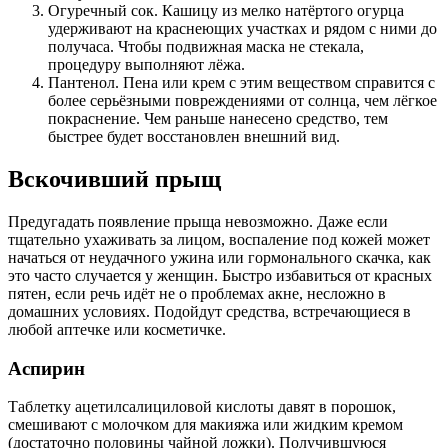
Огуречный сок. Кашицу из мелко натёртого огурца
удерживают на краснеющих участках и рядом с ними до
получаса. Чтобы подвижная маска не стекала,
процедуру выполняют лёжа.
Пантенол. Пена или крем с этим веществом справится с
более серьёзными повреждениями от солнца, чем лёгкое
покраснение. Чем раньше нанесено средство, тем
быстрее будет восстановлен внешний вид.
Вскочивший прыщ
Предугадать появление прыща невозможно. Даже если
тщательно ухаживать за лицом, воспаление под кожей может
начаться от неудачного ужина или гормонального скачка, как
это часто случается у женщин. Быстро избавиться от красных
пятен, если речь идёт не о проблемах акне, несложно в
домашних условиях. Подойдут средства, встречающиеся в
любой аптечке или косметичке.
Аспирин
Таблетку ацетилсалициловой кислоты давят в порошок,
смешивают с молочком для макияжа или жидким кремом
(достаточно половины чайной ложки). Получившуюся