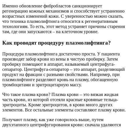
Именно обновление фибробластов санкционирует
регенерацию кожных механизмов и способствует устранению
возрастных изменений кожи. С уверенностью можно сказать,
что техника плазмолифтинга относится к регенеративным
технологиям. То есть, этот метод устраняет причины старения
там, где они запускаются – на клеточном уровне.
Как проводят процедуру плазмолифтинга?
Процедура плазмолифтинга достаточно проста. У пациента
производят забор крови из вены в чистую пробирку. Затем
пробирку помещают в аппарат, называемый центрифуга-
сепаратор. Центрифуга-сепаратор – это аппарат, разделяющий
продукт на фракции с разными свойствами. Например, при
плазмолифтинге разделяют кровь на плазму, обогащенную
тромбоцитами и эритроцитарную массу.
Что такое плазма крови? Плазма крови – это вязкая жидкая
часть крови, из которой отсеяли красные кровяные тельца-
эритроциты. Кроме эритроцитов, в крови много других
элементов. Все остальные элементы составляют плазму крови.
Получают плазму, как уже говорилось выше, путем
двухэтапного центрифугирования крови: сначала удаляются