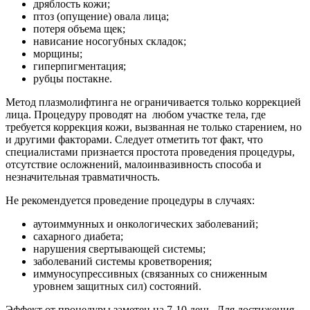
дряблость кожи;
птоз (опущение) овала лица;
потеря объема щек;
нависание носогубных складок;
морщины;
гиперпигментация;
рубцы постакне.
Метод плазмолифтинга не ограничивается только коррекцией
лица. Процедуру проводят на любом участке тела, где
требуется коррекция кожи, вызванная не только старением, но
и другими факторами. Следует отметить тот факт, что
специалистами признается простота проведения процедуры,
отсутствие осложнений, малоинвазивность способа и
незначительная травматичность.
Не рекомендуется проведение процедуры в случаях:
аутоиммунных и онкологических заболеваний;
сахарного диабета;
нарушения свертывающей системы;
заболеваний системы кроветворения;
иммуносупрессивных (связанных со сниженным
уровнем защитных сил) состояний.
Эффект от процедуры заметен на 7-10 день. Для достижения