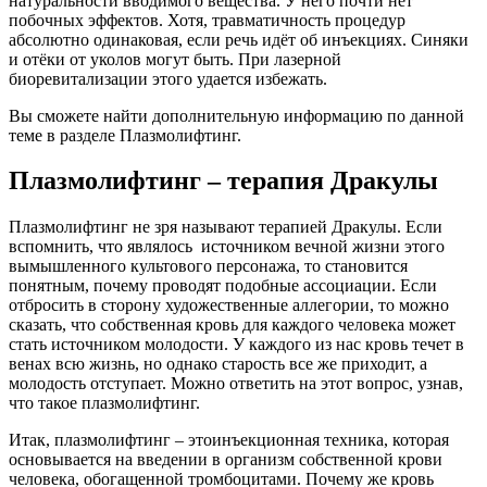
натуральности вводимого вещества. У него почти нет
побочных эффектов. Хотя, травматичность процедур
абсолютно одинаковая, если речь идёт об инъекциях. Синяки
и отёки от уколов могут быть. При лазерной
биоревитализации этого удается избежать.
Вы сможете найти дополнительную информацию по данной
теме в разделе Плазмолифтинг.
Плазмолифтинг – терапия Дракулы
Плазмолифтинг не зря называют терапией Дракулы. Если
вспомнить, что являлось источником вечной жизни этого
вымышленного культового персонажа, то становится
понятным, почему проводят подобные ассоциации. Если
отбросить в сторону художественные аллегории, то можно
сказать, что собственная кровь для каждого человека может
стать источником молодости. У каждого из нас кровь течет в
венах всю жизнь, но однако старость все же приходит, а
молодость отступает. Можно ответить на этот вопрос, узнав,
что такое плазмолифтинг.
Итак, плазмолифтинг – этоинъекционная техника, которая
основывается на введении в организм собственной крови
человека, обогащенной тромбоцитами. Почему же кровь