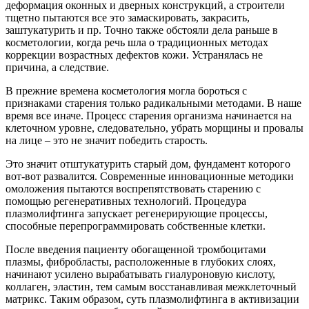
деформация оконных и дверных конструкций, а строители
тщетно пытаются все это замаскировать, закрасить,
заштукатурить и пр. Точно также обстояли дела раньше в
косметологии, когда речь шла о традиционных методах
коррекции возрастных дефектов кожи. Устранялась не
причина, а следствие.
В прежние времена косметология могла бороться с
признаками старения только радикальными методами. В наше
время все иначе. Процесс старения организма начинается на
клеточном уровне, следовательно, убрать морщины и провалы
на лице – это не значит победить старость.
Это значит отштукатурить старый дом, фундамент которого
вот-вот развалится. Современные инновационные методики
омоложения пытаются воспрепятствовать старению с
помощью регенеративных технологий. Процедура
плазмолифтинга запускает регенерирующие процессы,
способные перепрограммировать собственные клетки.
После введения пациенту обогащенной тромбоцитами
плазмы, фибробласты, расположенные в глубоких слоях,
начинают усилено вырабатывать гиалуроновую кислоту,
коллаген, эластин, тем самым восстанавливая межклеточный
матрикс. Таким образом, суть плазмолифтинга в активизации