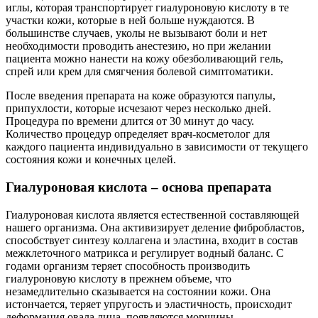
иглы, которая транспортирует гиалуроновую кислоту в те
участки кожи, которые в ней больше нуждаются. В
большинстве случаев, уколы не вызывают боли и нет
необходимости проводить анестезию, но при желании
пациента можно нанести на кожу обезболивающий гель,
спрей или крем для смягчения болевой симптоматики.
После введения препарата на коже образуются папулы,
припухлости, которые исчезают через несколько дней.
Процедура по времени длится от 30 минут до часу.
Количество процедур определяет врач-косметолог для
каждого пациента индивидуально в зависимости от текущего
состояния кожи и конечных целей.
Гиалуроновая кислота – основа препарата
Гиалуроновая кислота является естественной составляющей
нашего организма. Она активизирует деление фибробластов,
способствует синтезу коллагена и эластина, входит в состав
межклеточного матрикса и регулирует водный баланс. С
годами организм теряет способность производить
гиалуроновую кислоту в прежнем объеме, что
незамедлительно сказывается на состоянии кожи. Она
истончается, теряет упругость и эластичность, происходит
деформация овала лица, появляются морщины.