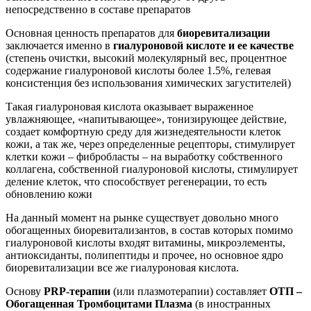
непосредственно в составе препаратов
Основная ценность препаратов для
биоревитализации
заключается именно в
гиалуроновой кислоте и ее качестве
(степень очистки, высокий молекулярный вес, процентное
содержание гиалуроновой кислоты более 1.5%, гелевая
консистенция без использования химических загустителей)
Такая гиалуроновая кислота оказывает выраженное
увлажняющее, «напитывающее», тонизирующее действие,
создает комфортную среду для жизнедеятельности клеток
кожи, а так же, через определенные рецепторы, стимулирует
клетки кожи – фибробласты – на выработку собственного
коллагена, собственной гиалуроновой кислоты, стимулирует
деление клеток, что способствует регенерации, то есть
обновлению кожи
На данный момент на рынке существует довольно много
обогащенных биоревитализантов, в состав которых помимо
гиалуроновой кислоты входят витамины, микроэлементы,
антиоксиданты, полипептиды и прочее, но основное ядро
биоревитализации все же гиалуроновая кислота.
Основу
PRP-терапии
(или плазмотерапии) составляет
ОТП –
Обогащенная Тромбоцитами Плазма
(в иностранных