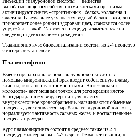
Инъекции гиалуроновой кислоты — вещества,
вырабатывающегося собственными клетками организма,
активизируют синтез «строительных» белков, коллагена и
эластина. В результате улучшается водный баланс кожи, она
приобретает более ровный здоровый цвет, становится более
упругой и гладкой. Эффект от процедуры заметен уже на
следующий день после ее проведения.
Традиционно курс биоревитализации состоит из 2-4 процедур
с интервалом 2 недели.
Плазмолифтинг
Вместо препарата на основе гиалуроновой кислоты с
помощью микроинъекций врач вводит собственную плазму
клиента, обогащенную тромбоцитами. Этот «эликсир
молодости» дает мощный толчок для регенерации клеток.
Благодаря данному виду терапии улучшается
внутриклеточное кровообращение, налаживаются обменные
процессы, увеличивается выработка гиалуроновой кислоты,
нормализуется активность сальных желез, и воспалительные
процессы проходят.
Курс плазмолифтинга состоит в среднем также из 2-4
процедур с интервалом в 2-3 недели. Результат терапии, в