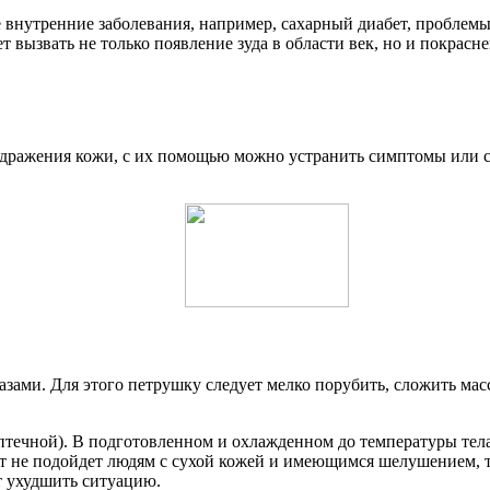
 внутренние заболевания, например, сахарный диабет, проблем
 вызвать не только появление зуда в области век, но и покраснен
дражения кожи, с их помощью можно устранить симптомы или сн
зами. Для этого петрушку следует мелко порубить, сложить мас
течной). В подготовленном и охлажденном до температуры тела
епт не подойдет людям с сухой кожей и имеющимся шелушением, 
 ухудшить ситуацию.