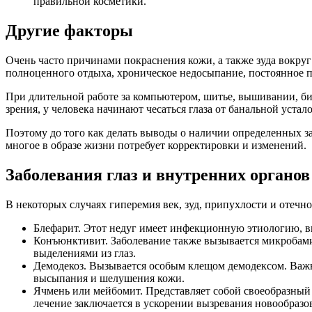
правильной косметики.
Другие факторы
Очень часто причинами покраснения кожи, а также зуда вокруг
полноценного отдыха, хроническое недосыпание, постоянное п
При длительной работе за компьютером, шитье, вышивании, б
зрения, у человека начинают чесаться глаза от банальной уста
Поэтому до того как делать выводы о наличии определенных за
многое в образе жизни потребует корректировки и изменений.
Заболевания глаз и внутренних органов
В некоторых случаях гиперемия век, зуд, припухлости и отечн
Блефарит. Этот недуг имеет инфекционную этиологию, в
Конъюнктивит. Заболевание также вызывается микробами
выделениями из глаз.
Демодекоз. Вызывается особым клещом демодексом. Важн
высыпания и шелушения кожи.
Ячмень или мейбомит. Представляет собой своеобразный 
лечение заключается в ускорении вызревания новообразов