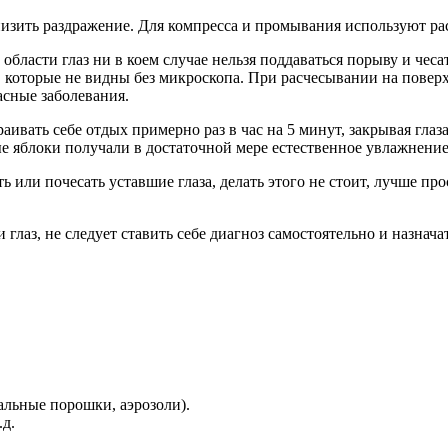
 снизить раздражение. Для компресса и промывания используют р
области глаз ни в коем случае нельзя поддаваться порыву и чеса
, которые не видны без микроскопа. При расчесывании на пове
асные заболевания.
ивать себе отдых примерно раз в час на 5 минут, закрывая глаз
ые яблоки получали в достаточной мере естественное увлажнение
ь или почесать уставшие глаза, делать этого не стоит, лучше пр
глаз, не следует ставить себе диагноз самостоятельно и назнач
альные порошки, аэрозоли).
.д.