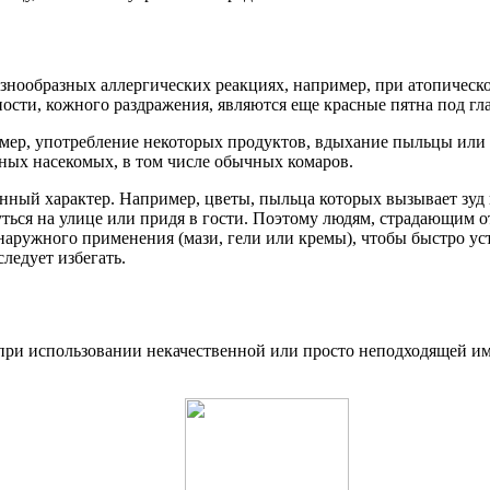
разнообразных аллергических реакциях, например, при атопичес
сти, кожного раздражения, являются еще красные пятна под гла
ер, употребление некоторых продуктов, вдыхание пыльцы или 
азных насекомых, в том числе обычных комаров.
ный характер. Например, цветы, пыльца которых вызывает зуд и
уться на улице или придя в гости. Поэтому людям, страдающим о
аружного применения (мази, гели или кремы), чтобы быстро уст
ледует избегать.
 при использовании некачественной или просто неподходящей им