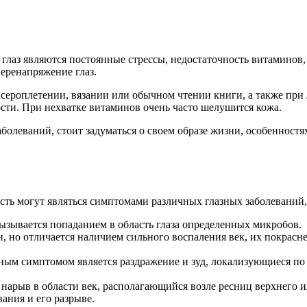
 глаз являются постоянные стрессы, недостаточность витаминов,
еренапряжение глаз.
исероплетении, вязании или обычном чтении книги, а также пр
лости. При нехватке витаминов очень часто шелушится кожа.
болеваний, стоит задуматься о своем образе жизни, особенностя
ость могут являться симптомами различных глазных заболеваний,
ызывается попаданием в область глаза определенных микробов.
, но отличается наличием сильного воспаления век, их покрас
ым симптомом является раздражение и зуд, локализующиеся по 
нарыв в области век, располагающийся возле ресниц верхнего и
ания и его разрыве.