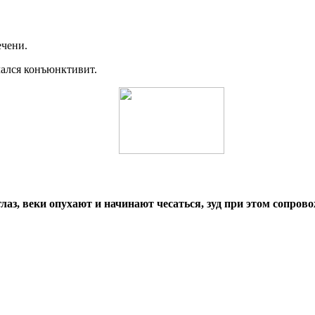
ечени.
ачался конъюнктивит.
аз, веки опухают и начинают чесаться, зуд при этом сопров