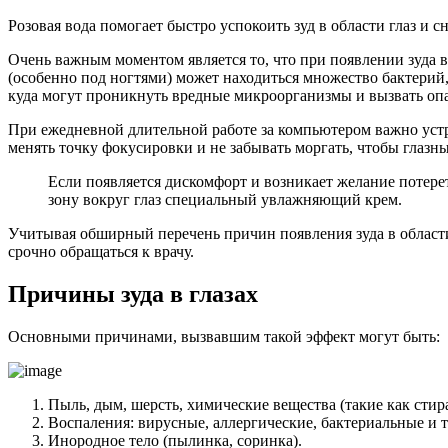
Розовая вода помогает быстро успокоить зуд в области глаз и
Очень важным моментом является то, что при появлении зуда в 
(особенно под ногтями) может находиться множество бактерий
куда могут проникнуть вредные микроорганизмы и вызвать оп
При ежедневной длительной работе за компьютером важно устра
менять точку фокусировки и не забывать моргать, чтобы глазн
Если появляется дискомфорт и возникает желание потерет
зону вокруг глаз специальный увлажняющий крем.
Учитывая обширный перечень причин появления зуда в области 
срочно обращаться к врачу.
Причины зуда в глазах
Основными причинами, вызвавшим такой эффект могут быть:
Пыль, дым, шерсть, химические вещества (такие как стир
Воспаления: вирусные, аллергические, бактериальные и т
Инородное тело (пылинка, соринка).