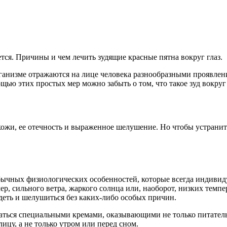
ется. Причины и чем лечить зудящие красные пятна вокруг глаз.
ганизме отражаются на лице человека разнообразными проявления
ью этих простых мер можно забыть о том, что такое зуд вокруг 
ожи, ее отечность и выраженное шелушение. Но чтобы устранит
 обычных физиологических особенностей, которые всегда индивид
, сильного ветра, жаркого солнца или, наоборот, низких темпер
удеть и шелушиться без каких-либо особых причин.
аться специальными кремами, оказывающими не только питатель
ицу, а не только утром или перед сном.