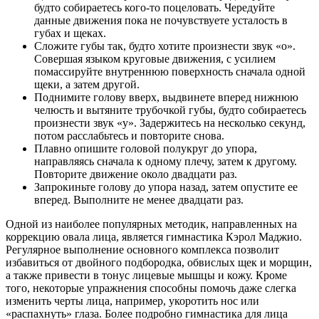
будто собираетесь кого-то поцеловать. Чередуйте
данные движения пока не почувствуете усталость в
губах и щеках.
Сложите губы так, будто хотите произнести звук «о».
Совершая языком круговые движения, с усилием
помассируйте внутреннюю поверхность сначала одной
щеки, а затем другой.
Поднимите голову вверх, выдвинете вперед нижнюю
челюсть и вытяните трубочкой губы, будто собираетесь
произнести звук «у». Задержитесь на несколько секунд,
потом расслабьтесь и повторите снова.
Плавно опишите головой полукруг до упора,
направляясь сначала к одному плечу, затем к другому.
Повторите движение около двадцати раз.
Запрокиньте голову до упора назад, затем опустите ее
вперед. Выполните не менее двадцати раз.
Одной из наиболее популярных методик, направленных на
коррекцию овала лица, является гимнастика Кэрол Маджио.
Регулярное выполнение основного комплекса позволит
избавиться от двойного подбородка, обвислых щек и морщин,
а также привести в тонус лицевые мышцы и кожу. Кроме
того, некоторые упражнения способны помочь даже слегка
изменить черты лица, например, укоротить нос или
«распахнуть» глаза. Более подробно гимнастика для лица