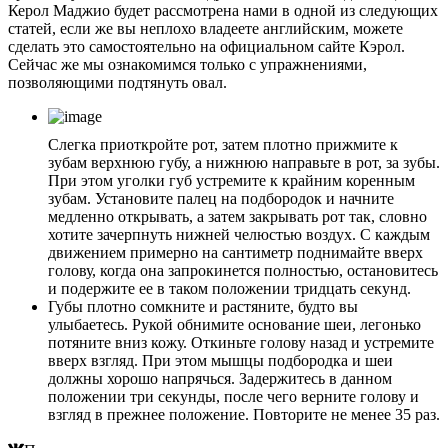
Керол Маджио будет рассмотрена нами в одной из следующих
статей, если же вы неплохо владеете английским, можете
сделать это самостоятельно на официальном сайте Кэрол.
Сейчас же мы ознакомимся только с упражнениями,
позволяющими подтянуть овал.
Слегка приоткройте рот, затем плотно прижмите к
зубам верхнюю губу, а нижнюю направьте в рот, за зубы.
При этом уголки губ устремите к крайним коренным
зубам. Установите палец на подбородок и начните
медленно открывать, а затем закрывать рот так, словно
хотите зачерпнуть нижней челюстью воздух. С каждым
движением примерно на сантиметр поднимайте вверх
голову, когда она запрокинется полностью, остановитесь
и подержите ее в таком положении тридцать секунд.
Губы плотно сомкните и растяните, будто вы
улыбаетесь. Рукой обнимите основание шеи, легонько
потяните вниз кожу. Откиньте голову назад и устремите
вверх взгляд. При этом мышцы подбородка и шеи
должны хорошо напрячься. Задержитесь в данном
положении три секунды, после чего верните голову и
взгляд в прежнее положение. Повторите не менее 35 раз.