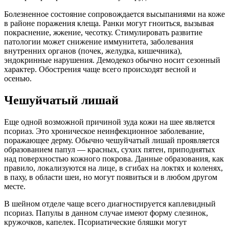
Болезненное состояние сопровождается высыпаниями на коже
в районе поражения клеща. Ранки могут гноиться, вызывая
покраснение, жжение, чесотку. Стимулировать развитие
патологии может снижение иммунитета, заболевания
внутренних органов (почек, желудка, кишечника),
эндокринные нарушения. Демодекоз обычно носит сезонный
характер. Обострения чаще всего происходят весной и
осенью.
Чешуйчатый лишай
Еще одной возможной причиной зуда кожи на шее является
псориаз. Это хроническое неинфекционное заболевание,
поражающее дерму. Обычно чешуйчатый лишай проявляется
образованием папул — красных, сухих пятен, приподнятых
над поверхностью кожного покрова. Данные образования, как
правило, локализуются на лице, в сгибах на локтях и коленях,
в паху, в области шеи, но могут появиться и в любом другом
месте.
В шейном отделе чаще всего диагностируется каплевидный
псориаз. Папулы в данном случае имеют форму слезинок,
кружочков, капелек. Псориатические бляшки могут