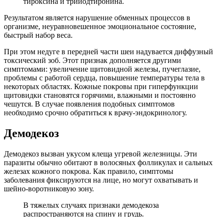
тироксина и трийодтиронина.
Результатом является нарушение обменных процессов в
организме, неуравновешенное эмоциональное состояние,
быстрый набор веса.
При этом недуге в передней части шеи надувается диффузный
токсический зоб. Этот признак дополняется другими
симптомами: увеличение щитовидной железы, пучеглазие,
проблемы с работой сердца, повышение температуры тела в
некоторых областях. Кожные покровы при гиперфункции
щитовидки становятся горячими, влажными и постоянно
чешутся. В случае появления подобных симптомов
необходимо срочно обратиться к врачу-эндокринологу.
Демодекоз
Демодекоз вызван укусом клеща угревой железницы. Эти
паразиты обычно обитают в волосяных фолликулах и сальных
железах кожного покрова. Как правило, симптомы
заболевания фиксируются на лице, но могут охватывать и
шейно-воротниковую зону.
В тяжелых случаях признаки демодекоза
распространяются на спину и грудь.