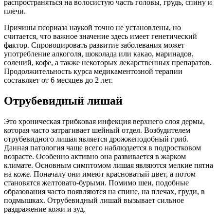
распространяться на волосистую часть головы, грудь, спину и
плечи.
Причины псориаза наукой точно не установлены, но
считается, что важное значение здесь имеет генетический
фактор. Спровоцировать развитие заболевания может
употребление алкоголя, шоколада или какао, маринадов,
солений, кофе, а также некоторых лекарственных препаратов.
Продолжительность курса медикаментозной терапии
составляет от 6 месяцев до 2 лет.
Отрубевидный лишай
Это хроническая грибковая инфекция верхнего слоя дермы,
которая часто затрагивает шейный отдел. Возбудителем
отрубевидного лишая является дрожжеподобный гриб.
Данная патология чаще всего наблюдается в подростковом
возрасте. Особенно активно она развивается в жарком
климате. Основным симптомом лишая являются мелкие пятна
на коже. Поначалу они имеют красноватый цвет, а потом
становятся желтовато-бурыми. Помимо шеи, подобные
образования часто появляются на спине, на плечах, груди, в
подмышках. Отрубевидный лишай вызывает сильное
раздражение кожи и зуд.