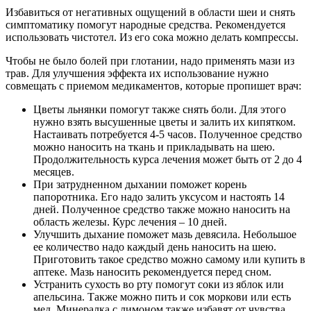
Избавиться от негативных ощущений в области шеи и снять
симптоматику помогут народные средства. Рекомендуется
использовать чистотел. Из его сока можно делать компрессы.
Чтобы не было болей при глотании, надо применять мази из
трав. Для улучшения эффекта их использование нужно
совмещать с приемом медикаментов, которые пропишет врач:
Цветы льнянки помогут также снять боли. Для этого
нужно взять высушенные цветы и залить их кипятком.
Настаивать потребуется 4-5 часов. Полученное средство
можно наносить на ткань и прикладывать на шею.
Продолжительность курса лечения может быть от 2 до 4
месяцев.
При затрудненном дыхании поможет корень
папоротника. Его надо залить уксусом и настоять 14
дней. Полученное средство также можно наносить на
область железы. Курс лечения – 10 дней.
Улучшить дыхание поможет мазь девясила. Небольшое
ее количество надо каждый день наносить на шею.
Приготовить такое средство можно самому или купить в
аптеке. Мазь наносить рекомендуется перед сном.
Устранить сухость во рту помогут соки из яблок или
апельсина. Также можно пить и сок моркови или есть
мед. Минералка с лимоном также избавят от чувства