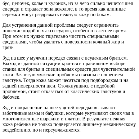
бус, цепочек, колье и кулонов, из-за чего сильно чешется шея
спереди и страдает зона декольте, в то время как длинные
сережки могут раздражать нежную кожу по бокам.
Для устранения данной проблемы следует ограничить
ношение подобных аксессуаров, особенно в летнее время.
При этом их нужно тщательно чистить специальными
средствами, чтобы удалить с поверхности кожный жир и
грязь.
Зуд на шее у мужчин нередко связан с неудачным бритьем.
Выход из данной ситуации кроется в правильном выборе
станка для бритья и специальных средств для чувствительной
кожи. Зачастую мужские проблемы связаны с ношением
галстука. Тогда кожа может чесаться под подбородком и на
задней поверхности шеи. Столкнувшись с подобной
проблемой, стоит отказаться от классических галстуков и
бабочек.
Зуд и покраснение на шее у детей нередко вызывают
заботливые мамы и бабушки, которые укутывают своих чад в
многочисленные шарфики и платки. В результате нежная
кожа ребенка не только подвергается лишнему механическому
воздействию, но и переувлажняется.