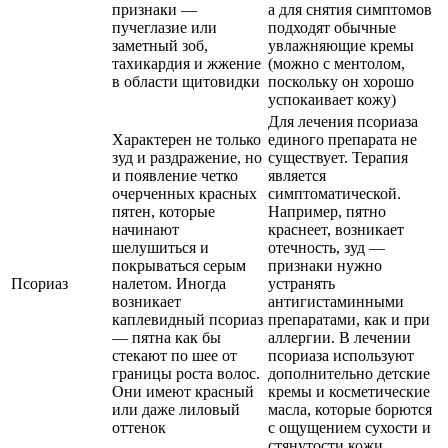
признаки —
а для снятия симптомов
пучеглазие или
подходят обычные
заметный зоб,
увлажняющие кремы
тахикардия и жжение
(можно с ментолом,
в области щитовидки
поскольку он хорошо
успокаивает кожу)
Для лечения псориаза
Характерен не только
единого препарата не
зуд и раздражение, но
существует. Терапия
и появление четко
является
очерченных красных
симптоматической.
пятен, которые
Например, пятно
начинают
краснеет, возникает
шелушиться и
отечность, зуд —
покрываться серым
признаки нужно
Псориаз
налетом. Иногда
устранять
возникает
антигистаминными
каплевидный псориаз
препаратами, как и при
— пятна как бы
аллергии. В лечении
стекают по шее от
псориаза используют
границы роста волос.
дополнительно детские
Они имеют красный
кремы и косметические
или даже лиловый
масла, которые борются
оттенок
с ощущением сухости и
стянутости кожи