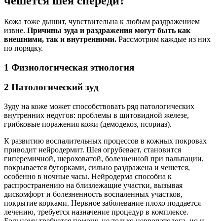
чешется шея спереди?
Кожа тоже дышит, чувствительна к любым раздражением
извне.
Причины зуда и раздражения могут быть как
внешними, так и внутренними.
Рассмотрим каждые из них
по порядку.
1 Физиологическая этиология
2 Патологический зуд
Зуду на коже может способствовать ряд патологических
внутренних недугов: проблемы в щитовидной железе,
грибковые поражения кожи (демодекоз, псориаз).
К развитию воспалительных процессов в кожных покровах
приводит нейродермит. Шея огрубевает, становится
гиперемичной, шероховатой, болезненной при пальпации,
покрывается бугорками, сильно раздражена и чешется,
особенно в ночные часы. Нейродерма способна к
распространению на близлежащие участки, вызывая
дискомфорт и болезненность воспаленных участков,
покрытие корками. Нервное заболевание плохо поддается
лечению, требуется назначение процедур в комплексе.
Больному требуется помощь не только невропатолога, но и