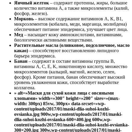
Яичный желток
– содержит протеины, жиры, большое
количество витамина A, а также микроэлементы (калий,
фосфор, железо).
Морковь
– высокое содержание витаминов A, K, B1,
микроэлементов (кобальта, меди, марганца, молибдена)
обеспечивает питание эпидермиса, улучшает цвет лица.
Мед
– насыщает кожу аминокислотами, витаминами,
биологически активными веществами.
Растительные масла (оливковое, подсолнечное, масло
какао)
– способствуют восстановлению липидного
барьера эпидермиса.
Банан
– содержит в составе витамины группы B,
витамины A, C, E, K, никотиновую кислоту, множество
микроэлементов (кальций, магний, железо, селен,
фосфор). Кроме питания, банан обеспечивает высокий
уровень увлажнения кожи, способствует выработке
коллагена.
» alt=»Маски для сухой кожи лица с овсяными
хлопьями» width=»300″ height=»200″ sizes=»(max-
width: 300px) 85vw, 300px» data-srcset=»wp-
content/uploads/2017/01/maski-dlia-suhoi-kozhi-
ovsianka.jpg 900w,wp-content/uploads/2017/01/maski-
dlia-suhoi-kozhi-ovsianka-600×400.jpg 600w,wp-
content/uploads/2017/01/maski-dlia-suhoi-kozhi-ovsianka-
300×200.jpg 300w,wp-content/uploads/2017/01/maski-