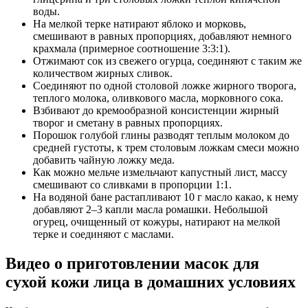
воды.
На мелкой терке натирают яблоко и морковь,
смешивают в равных пропорциях, добавляют немного
крахмала (примерное соотношение 3:3:1).
Отжимают сок из свежего огурца, соединяют с таким же
количеством жирных сливок.
Соединяют по одной столовой ложке жирного творога,
теплого молока, оливкового масла, морковного сока.
Взбивают до кремообразной консистенции жирный
творог и сметану в равных пропорциях.
Порошок голубой глины разводят теплым молоком до
средней густоты, к трем столовым ложкам смеси можно
добавить чайную ложку меда.
Как можно мельче измельчают капустный лист, массу
смешивают со сливками в пропорции 1:1.
На водяной бане растапливают 10 г масло какао, к нему
добавляют 2–3 капли масла ромашки. Небольшой
огурец, очищенный от кожуры, натирают на мелкой
терке и соединяют с маслами.
Видео о приготовлении масок для
сухой кожи лица в домашних условиях