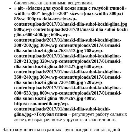
биологически активными веществами.
» alt=»Маски для сухой кожи лица с голубой глиной»
width=»300″ height=»200″ sizes=»(max-width: 300px)
85vw, 300px» data-srcset=»wp-
content/uploads/2017/01/maski-dlia-suhoi-kozhi-glina.jpg
900w,wp-content/uploads/2017/01/maski-dlia-suhoi-kozhi-
glina-600×400.jpg 600w,wp-
content/uploads/2017/01/maski-dlia-suhoi-kozhi-glina-
300×200.jpg 300w,wp-content/uploads/2017/01/maski-
dlia-suhoi-kozhi-glina-768×512.jpg 768w,wp-
content/uploads/2017/01/maski-dlia-suhoi-kozhi-glina-
320×213.jpg 320w,wp-content/uploads/2017/01/maski-
dlia-suhoi-kozhi-glina-640×427.jpg 640w,wp-
content/uploads/2017/01/maski-dlia-suhoi-kozhi-glina-
360×240.jpg 360w,wp-content/uploads/2017/01/maski-
dlia-suhoi-kozhi-glina-720×480.jpg 720w,wp-
content/uploads/2017/01/maski-dlia-suhoi-kozhi-glina-
800×533.jpg 800w,wp-content/uploads/2017/01/maski-
dlia-suhoi-kozhi-glina-400×267.jpg 400w,
http://cosm.nmedik.org/wp-
content/uploads/2017/01/maski-dlia-suhoi-kozhi-
glina.jpg»>Голубая глина
– регулирует работу сальных
желез, возвращает коже упругость и эластичность.
Часто компоненты из разных групп входят в состав одной