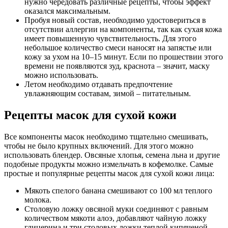
нужно чередовать различные рецепты, чтобы эффект
оказался максимальным.
Пробуя новый состав, необходимо удостовериться в
отсутствии аллергии на компоненты, так как сухая кожа
имеет повышенную чувствительность. Для этого
небольшое количество смеси наносят на запястье или
кожу за ухом на 10–15 минут. Если по прошествии этого
времени не появляются зуд, краснота – значит, маску
можно использовать.
Летом необходимо отдавать предпочтение
увлажняющим составам, зимой – питательным.
Рецепты масок для сухой кожи
Все компоненты масок необходимо тщательно смешивать,
чтобы не было крупных включений. Для этого можно
использовать блендер. Овсяные хлопья, семена льна и другие
подобные продукты можно измельчать в кофемолке. Самые
простые и популярные рецепты масок для сухой кожи лица:
Мякоть спелого банана смешивают со 100 мл теплого
молока.
Столовую ложку овсяной муки соединяют с равным
количеством мякоти алоэ, добавляют чайную ложку
глицерина и три столовых ложки теплой кипяченой