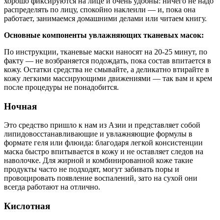
хорошо фиксируются на лице и очень удобны: ничего не надо
распределять по лицу, спокойно наклеили — и, пока она
работает, занимаемся домашними делами или читаем книгу.
Основные компоненты увлажняющих тканевых масок:
По инструкции, тканевые маски наносят на 20-25 минут, по
факту — не возбраняется подождать, пока состав впитается в
кожу. Остатки средства не смывайте, а деликатно втирайте в
кожу легкими массирующими движениями — так вам и крем
после процедуры не понадобится.
Ночная
Это средство пришло к нам из Азии и представляет собой
липидовосстанавливающие и увлажняющие формулы в
формате геля или флюида: благодаря легкой консистенции
маска быстро впитывается в кожу и не оставляет следов на
наволочке. Для жирной и комбинированной коже такие
продукты часто не подходят, могут забивать поры и
провоцировать появление воспалений, зато на сухой они
всегда работают на отлично.
Кислотная