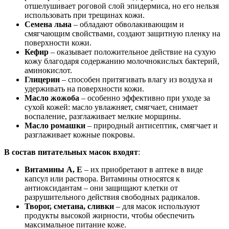
отшелушивает роговой слой эпидермиса, но его нельзя
использовать при трещинах кожи.
Семена льна
– обладают обволакивающим и
смягчающим свойствами, создают защитную пленку на
поверхности кожи.
Кефир
‒ оказывает положительное действие на сухую
кожу благодаря содержанию молочнокислых бактерий,
аминокислот.
Глицерин
‒ способен притягивать влагу из воздуха и
удерживать на поверхности кожи.
Масло жожоба
– особенно эффективно при уходе за
сухой кожей: масло увлажняет, смягчает, снимает
воспаление, разглаживает мелкие морщины.
Масло ромашки
– природный антисептик, смягчает и
разглаживает кожные покровы.
В состав питательных масок входят
:
Витамины
A,
E
– их приобретают в аптеке в виде
капсул или раствора. Витамины относятся к
антиоксидантам – они защищают клетки от
разрушительного действия свободных радикалов.
Творог, сметана, сливки
– для масок используют
продукты высокой жирности, чтобы обеспечить
максимальное питание коже.