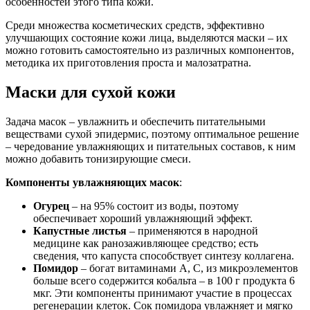
особенностей этого типа кожи.
Среди множества косметических средств, эффективно
улучшающих состояние кожи лица, выделяются маски – их
можно готовить самостоятельно из различных компонентов,
методика их приготовления проста и малозатратна.
Маски для сухой кожи
Задача масок – увлажнить и обеспечить питательными
веществами сухой эпидермис, поэтому оптимальное решение
– чередование увлажняющих и питательных составов, к ним
можно добавить тонизирующие смеси.
Компоненты увлажняющих масок
:
Огурец
– на 95% состоит из воды, поэтому
обеспечивает хороший увлажняющий эффект.
Капустные листья
– применяются в народной
медицине как ранозаживляющее средство; есть
сведения, что капуста способствует синтезу коллагена.
Помидор
– богат витаминами A, C, из микроэлементов
больше всего содержится кобальта ‒ в 100 г продукта 6
мкг. Эти компоненты принимают участие в процессах
регенерации клеток. Сок помидора увлажняет и мягко