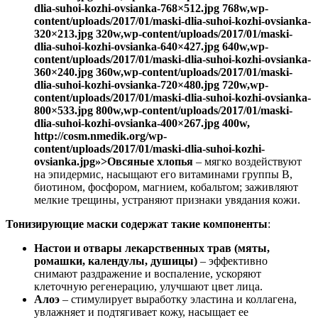
dlia-suhoi-kozhi-ovsianka-768×512.jpg 768w,wp-
content/uploads/2017/01/maski-dlia-suhoi-kozhi-ovsianka-
320×213.jpg 320w,wp-content/uploads/2017/01/maski-
dlia-suhoi-kozhi-ovsianka-640×427.jpg 640w,wp-
content/uploads/2017/01/maski-dlia-suhoi-kozhi-ovsianka-
360×240.jpg 360w,wp-content/uploads/2017/01/maski-
dlia-suhoi-kozhi-ovsianka-720×480.jpg 720w,wp-
content/uploads/2017/01/maski-dlia-suhoi-kozhi-ovsianka-
800×533.jpg 800w,wp-content/uploads/2017/01/maski-
dlia-suhoi-kozhi-ovsianka-400×267.jpg 400w,
http://cosm.nmedik.org/wp-
content/uploads/2017/01/maski-dlia-suhoi-kozhi-
ovsianka.jpg»>Овсяные хлопья
– мягко воздействуют
на эпидермис, насыщают его витаминами группы B,
биотином, фосфором, магнием, кобальтом; заживляют
мелкие трещины, устраняют признаки увядания кожи.
Тонизирующие маски содержат такие компоненты
:
Настои и отвары лекарственных трав (мяты,
ромашки, календулы, душицы)
– эффективно
снимают раздражение и воспаление, ускоряют
клеточную регенерацию, улучшают цвет лица.
Алоэ
– стимулирует выработку эластина и коллагена,
увлажняет и подтягивает кожу, насыщает ее