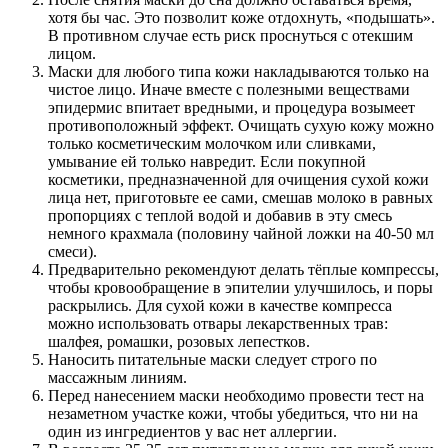
хотя бы час. Это позволит коже отдохнуть, «подышать».
В противном случае есть риск проснуться с отекшим
лицом.
Маски для любого типа кожи накладываются только на
чистое лицо. Иначе вместе с полезными веществами
эпидермис впитает вредными, и процедура возымеет
противоположный эффект. Очищать сухую кожу можно
только косметическим молочком или сливками,
умывание ей только навредит. Если покупной
косметики, предназначенной для очищения сухой кожи
лица нет, приготовьте ее сами, смешав молоко в равных
пропорциях с теплой водой и добавив в эту смесь
немного крахмала (половину чайной ложки на 40-50 мл
смеси).
Предварительно рекомендуют делать тёплые компрессы,
чтобы кровообращение в эпителии улучшилось, и поры
раскрылись. Для сухой кожи в качестве компресса
можно использовать отвары лекарственных трав:
шалфея, ромашки, розовых лепестков.
Наносить питательные маски следует строго по
массажным линиям.
Перед нанесением маски необходимо провести тест на
незаметном участке кожи, чтобы убедиться, что ни на
один из ингредиентов у вас нет аллергии.