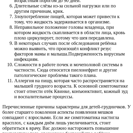
возрастным порогом до 90 дней.
Длительные слёзы из-за сильной нагрузки или по
другим причинам, крик.
Злоупотребление пищей, которая может привести к
тому, что жидкость задерживается в организме.
Неправильное положение головы младенца, при
котором жидкость скапливается в области лица, кровь
плохо циркулирует, потому что шея передавлена.
В некоторых случаях после обследования ребёнка
можно выявить, что произошёл конфликт резус
факторов мамы и малыша.Подверженность вирусным
инфекциям.
Сложности в работе почек и мочеполовой системы в
частности. Сюда относится пиелонефрит и другие
патологические проблемы такого плана.
Аллергия на пищу, которая часто распространяется на
малышей грудного возраста. К основной симптоматике
стоит отнести отёк Квинке, конъюнктивит, кожный зуд
и воспалительные процессы.
Перечисленные причины характерны для детей-грудничков. У
более старшего поколения аспекты появления мешков
совпадают с взрослыми. Если же симптоматика настигла
врасплох, с каждым днём лишь увеличивается, стоит
обратиться к врачу. Вас должно насторожить повышение