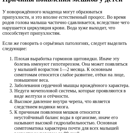
У новорождённого младенца могут образоваться
припухлости, и это вполне естественный процесс. Во время
родов голова малыша частично сдавливается, вследствие чего
нарушается циркуляция крови. Вода хуже выходит, что
способствует припухлостям.
Если же говорить о серьёзных патологиях, следует выделить
следующие:
Плохая выработка гормонов щитовидки. Иначе эту
болезнь именуют гипотиреозом. Она может появляться
у малышей возрастом 1—2 месяца. К основным
симптомам относится слабое развитие, отёки на лице,
повышение веса.
Заболевания сердечной мышцы врождённого характера.
Недуги мочеполовой системы, которые проявляются в
виде желтухи и отёчности.
Высокое давление внутри черепа, что является
следствием водянки мозга.
К причинам появления мешков относится
неустойчивый баланс воды в организме, иначе его
называют высокой гидролабильностью. Основная
симптоматика характерна почти для всех малышей