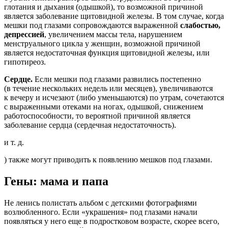
глотания и дыхания (одышкой), то возможной причиной
является заболевание щитовидной железы. В том случае, когда
мешки под глазами сопровождаются выраженной
слабостью,
депрессией
, увеличением массы тела, нарушением
менструального цикла у женщин, возможной причиной
является недостаточная функция щитовидной железы, или
гипотиреоз.
Сердце.
Если мешки под глазами развились постепенно
(в течение нескольких недель или месяцев), увеличиваются
к вечеру и исчезают (либо уменьшаются) по утрам, сочетаются
с выраженными отеками на ногах, одышкой, снижением
работоспособности, то вероятной причиной является
заболевание сердца (сердечная недостаточность).
и т. д.
) также могут приводить к появлению мешков под глазами.
Гены: мама и папа
Не ленись полистать альбом с детскими фотографиями
возлюбленного. Если «украшения» под глазами начали
появляться у него еще в подростковом возрасте, скорее всего,