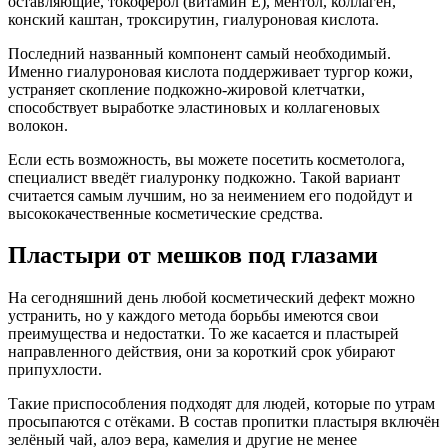
оставляющие, токоферол (витамин E), ментол, коллаген,
конский каштан, троксирутин, гиалуроновая кислота.
Последний названный компонент самый необходимый.
Именно гиалуроновая кислота поддерживает тургор кожи,
устраняет скопление подкожно-жировой клетчатки,
способствует выработке эластиновых и коллагеновых
волокон.
Если есть возможность, вы можете посетить косметолога,
специалист введёт гиалуронку подкожно. Такой вариант
считается самым лучшим, но за неимением его подойдут и
высококачественные косметические средства.
Пластыри от мешков под глазами
На сегодняшний день любой косметический дефект можно
устранить, но у каждого метода борьбы имеются свои
преимущества и недостатки. То же касается и пластырей
направленного действия, они за короткий срок убирают
припухлости.
Такие приспособления подходят для людей, которые по утрам
просыпаются с отёками. В состав пропитки пластыря включён
зелёный чай, алоэ вера, камелия и другие не менее