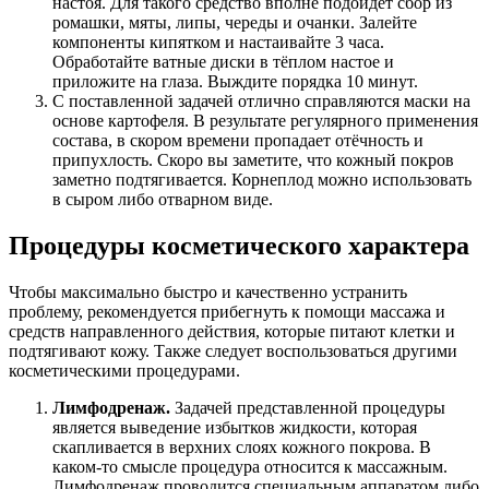
настоя. Для такого средство вполне подойдёт сбор из
ромашки, мяты, липы, череды и очанки. Залейте
компоненты кипятком и настаивайте 3 часа.
Обработайте ватные диски в тёплом настое и
приложите на глаза. Выждите порядка 10 минут.
С поставленной задачей отлично справляются маски на
основе картофеля. В результате регулярного применения
состава, в скором времени пропадает отёчность и
припухлость. Скоро вы заметите, что кожный покров
заметно подтягивается. Корнеплод можно использовать
в сыром либо отварном виде.
Процедуры косметического характера
Чтобы максимально быстро и качественно устранить
проблему, рекомендуется прибегнуть к помощи массажа и
средств направленного действия, которые питают клетки и
подтягивают кожу. Также следует воспользоваться другими
косметическими процедурами.
Лимфодренаж.
Задачей представленной процедуры
является выведение избытков жидкости, которая
скапливается в верхних слоях кожного покрова. В
каком-то смысле процедура относится к массажным.
Лимфодренаж проводится специальным аппаратом либо