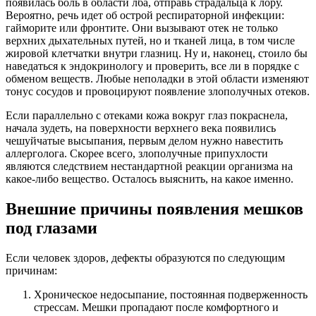
появилась боль в области лба, отправь страдальца к лору.
Вероятно, речь идет об острой респираторной инфекции:
гайморите или фронтите. Они вызывают отек не только
верхних дыхательных путей, но и тканей лица, в том числе
жировой клетчатки внутри глазниц. Ну и, наконец, стоило бы
наведаться к эндокринологу и проверить, все ли в порядке с
обменом веществ. Любые неполадки в этой области изменяют
тонус сосудов и провоцируют появление злополучных отеков.
Если параллельно с отеками кожа вокруг глаз покраснела,
начала зудеть, на поверхности верхнего века появились
чешуйчатые высыпания, первым делом нужно навестить
аллерголога. Скорее всего, злополучные припухлости
являются следствием нестандартной реакции организма на
какое-либо вещество. Осталось выяснить, на какое именно.
Внешние причины появления мешков
под глазами
Если человек здоров, дефекты образуются по следующим
причинам:
Хроническое недосыпание, постоянная подверженность
стрессам. Мешки пропадают после комфортного и