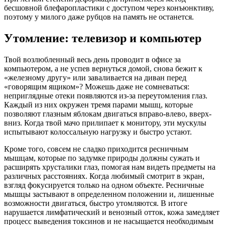
бесшовной блефаропластики с доступом через конъюнктиву,
поэтому у милого даже рубцов на память не останется.
Утомление: телевизор и компьютер
Твой возлюбленный весь день проводит в офисе за
компьютером, а не успев вернуться домой, снова бежит к
«железному другу» или заваливается на диван перед
«говорящим ящиком»? Можешь даже не сомневаться:
неприглядные отеки появляются из-за переутомления глаз.
Каждый из них окружен тремя парами мышц, которые
позволяют глазным яблокам двигаться вправо-влево, вверх-
вниз. Когда твой мачо прилипает к монитору, эти мускулы
испытывают колоссальную нагрузку и быстро устают.
Кроме того, совсем не сладко приходится ресничным
мышцам, которые по задумке природы должны сужать и
расширять хрусталики глаз, помогая нам видеть предметы на
различных расстояниях. Когда любимый смотрит в экран,
взгляд фокусируется только на одном объекте. Ресничные
мышцы застывают в определенном положении и, лишенные
возможности двигаться, быстро утомляются. В итоге
нарушается лимфатический и венозный отток, кожа замедляет
процесс выведения токсинов и не насыщается необходимым