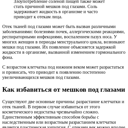
Злоупотребление соленой пищей также может
стать причиной мешков под глазами. Соль
задерживает жидкость в организме и часто
приводит к отекам лица.
Отек тканей под глазами может быть вызван различными
заболеваниями: болезнями почек, аллергическими реакциями,
респираторными инфекциями, воспалением пазух носа. У
многих женщин в периоды менструального цикла, возникают
мешки под глазами. Их появление объясняется задержкой
жидкости в организме, вызванной изменением гормонального
фона.
С возрастом клетчатка под нижним веком может разрастаться
и провисать, что приводит к появлению постепенно
увеличивающихся мешков под глазами.
Как избавиться от мешков под глазами
Существуют две основные причины: разрастание клетчатки и
отек тканей. В первом случае избавиться от этого
косметического недостатка чрезвычайно сложно.
Единственным эффективным способом борьбы с
наследственным или возрастным разрастанием клетчатки
является пластическая хирургия. С отеками век можно вполне