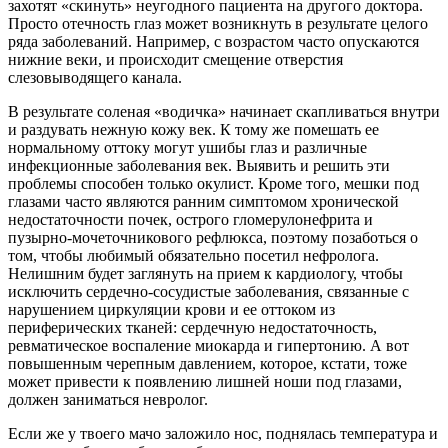
захотят «скинуть» неугодного пациента на другого доктора.
Просто отечность глаз может возникнуть в результате целого
ряда заболеваний. Например, с возрастом часто опускаются
нижние веки, и происходит смещение отверстия
слезовыводящего канала.
В результате соленая «водичка» начинает скапливаться внутри
и раздувать нежную кожу век. К тому же помешать ее
нормальному оттоку могут ушибы глаз и различные
инфекционные заболевания век. Выявить и решить эти
проблемы способен только окулист. Кроме того, мешки под
глазами часто являются ранним симптомом хронической
недостаточности почек, острого гломерулонефрита и
пузырно-мочеточникового рефлюкса, поэтому позаботься о
том, чтобы любимый обязательно посетил нефролога.
Нелишним будет заглянуть на прием к кардиологу, чтобы
исключить сердечно-сосудистые заболевания, связанные с
нарушением циркуляции крови и ее оттоком из
периферических тканей: сердечную недостаточность,
ревматическое воспаление миокарда и гипертонию. А вот
повышенным черепным давлением, которое, кстати, тоже
может привести к появлению лишней ноши под глазами,
должен заниматься невролог.
Если же у твоего мачо заложило нос, поднялась температура и