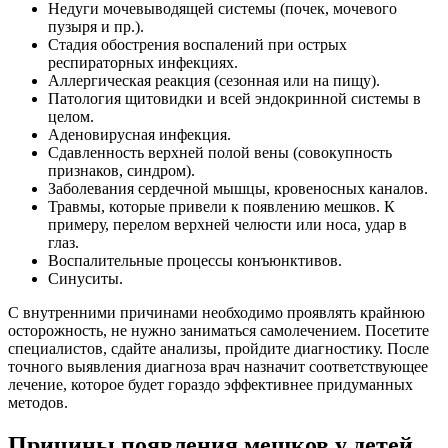
Недуги мочевыводящей системы (почек, мочевого
пузыря и пр.).
Стадия обострения воспалений при острых
респираторных инфекциях.
Аллергическая реакция (сезонная или на пищу).
Патология щитовидки и всей эндокринной системы в
целом.
Аденовирусная инфекция.
Сдавленность верхней полой вены (совокупность
признаков, синдром).
Заболевания сердечной мышцы, кровеносных каналов.
Травмы, которые привели к появлению мешков. К
примеру, перелом верхней челюсти или носа, удар в
глаз.
Воспалительные процессы конъюнктивов.
Синуситы.
С внутренними причинами необходимо проявлять крайнюю
осторожность, не нужно заниматься самолечением. Посетите
специалистов, сдайте анализы, пройдите диагностику. После
точного выявления диагноза врач назначит соответствующее
лечение, которое будет гораздо эффективнее придуманных
методов.
Причины появления мешков у детей