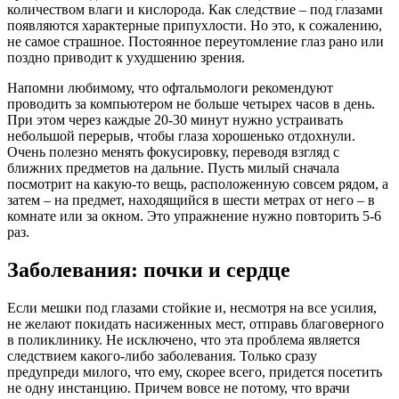
количеством влаги и кислорода. Как следствие – под глазами
появляются характерные припухлости. Но это, к сожалению,
не самое страшное. Постоянное переутомление глаз рано или
поздно приводит к ухудшению зрения.
Напомни любимому, что офтальмологи рекомендуют
проводить за компьютером не больше четырех часов в день.
При этом через каждые 20-30 минут нужно устраивать
небольшой перерыв, чтобы глаза хорошенько отдохнули.
Очень полезно менять фокусировку, переводя взгляд с
ближних предметов на дальние. Пусть милый сначала
посмотрит на какую-то вещь, расположенную совсем рядом, а
затем – на предмет, находящийся в шести метрах от него – в
комнате или за окном. Это упражнение нужно повторить 5-6
раз.
Заболевания: почки и сердце
Если мешки под глазами стойкие и, несмотря на все усилия,
не желают покидать насиженных мест, отправь благоверного
в поликлинику. Не исключено, что эта проблема является
следствием какого-либо заболевания. Только сразу
предупреди милого, что ему, скорее всего, придется посетить
не одну инстанцию. Причем вовсе не потому, что врачи