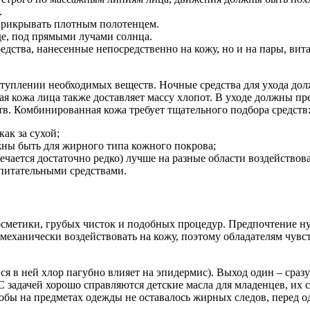
.
прикрывать плотным полотенцем.
де, под прямыми лучами солнца.
редства, нанесенные непосредственно на кожу, но и на пары, вит
оступлении необходимых веществ. Ночные средства для ухода д
 кожа лица также доставляет массу хлопот. В уходе должны прео
тв. Комбинированная кожа требует тщательного подбора средств
как за сухой;
жны быть для жирного типа кожного покрова;
ечается достаточно редко) лучше на разные области воздейство
питательными средствами.
осметики, грубых чисток и подобных процедур. Предпочтение н
механически воздействовать на кожу, поэтому обладателям чувс
я в ней хлор пагубно влияет на эпидермис). Выход один – сразу
адачей хорошо справляются детские масла для младенцев, их с
обы на предметах одежды не оставалось жирных следов, перед о