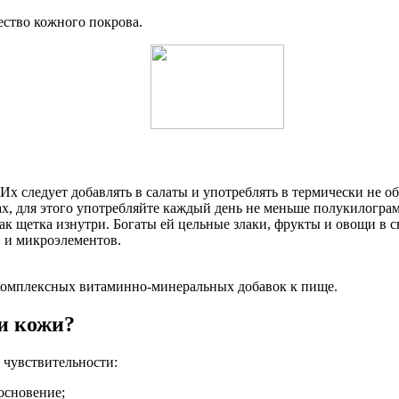
ество кожного покрова.
х следует добавлять в салаты и употреблять в термически не о
х, для этого употребляйте каждый день не меньше полукилогра
ак щетка изнутри. Богаты ей цельные злаки, фрукты и овощи в с
 и микроэлементов.
с комплексных витаминно-минеральных добавок к пище.
и кожи?
 чувствительности:
основение;