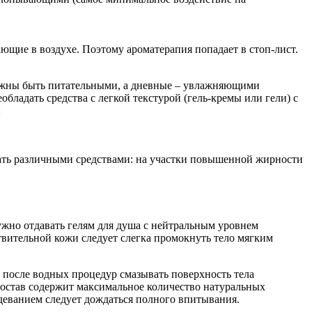
ающие в воздухе. Поэтому ароматерапия попадает в стоп-лист.
олжны быть питательными, а дневные – увлажняющими
бладать средства с легкой текстурой (гель-кремы или гели) с
:
вать различными средствами: на участки повышенной жирности
ужно отдавать гелям для душа с нейтральным уровнем
твительной кожи следует слегка промокнуть тело мягким
 после водных процедур смазывать поверхность тела
остав содержит максимальное количество натуральных
деванием следует дождаться полного впитывания.