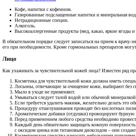
Кофе, напитки с кофеином.
Газированные подслащенные напитки и минеральная вода
Нетрадиционные специи.
Алкоголь.
Высокоаллергенные продукты (мед, какао, яркие ягоды и ф
В обязательном порядке следует записаться на прием к врачу
его при необходимости. Кроме гормональных препаратов могут
Лицо
Как ухаживать за чувствительной кожей лица? Известен ряд 
Косметика для чувствительной кожи должна иметь специа
Лосьоны, отвечающие за очищение кожи, выбирают без с
Мыло в уходе не применяют.
Умываться следует талой водой или обычной минералкой
Если требуется удалить макияж, желательно делать это
Процедуру отшелушивания проводят без кислотных пилин
Ароматические добавки (отдушки) провоцируют бурную ре
Перед применением любого средства необходимо провести 
Каждый день обязательно защищать кожную поверхность о
с оксидом цинка или титановым диоксидом – они создают
Косметические средства наносить небольшими порциями