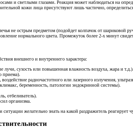
ами и светлыми глазами. Реакция может наблюдаться на определ
вительной кожи лица присутствуют лишь частично, определиться
ечья не острым предметом (подойдет колпачок от шариковой ру
ановление нормального цвета. Промежуток более 2-х минут свид
йствия внешнего и внутреннего характера:
 лучи, сухость или повышенная влажность воздуха, жара и т.д.)
о приема).
воздействие радиочастотного или лазерного излучения, ультразв
климакс, беременность, патологии эндокринной системы).
ь, отбеливатель).
сил организма.
 ситуации желательно знать на какой раздражитель реагирует ч
ствительности