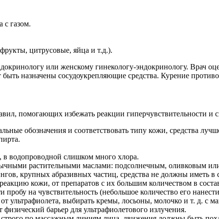
 с газом.
рукты, цитрусовые, яйца и т.д.).
-эндокринологу или женскому гинекологу-эндокринологу. Врач о
 быть назначены сосудоукрепляющие средства. Курение противо
правил, помогающих избежать реакции гиперчувствительности и
льные обозначения и соответствовать типу кожи, средства лучш
пирта.
, в водопроводной слишком много хлора.
 обычными растительными маслами: подсолнечным, оливковым и
гов, крупных абразивных частиц, средства не должны иметь в с
акцию кожи, от препаратов с их большим количеством в составе
пробу на чувствительность (небольшое количество его нанести н
т ультрафиолета, выбирать кремы, лосьоны, молочко и т. д. с 
 физический барьер для ультрафиолетового излучения.
 строго по массажным линиям лица, движения должны быть по