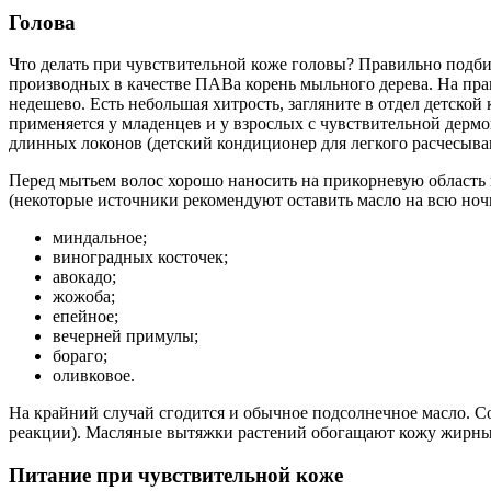
Голова
Что делать при чувствительной коже головы? Правильно подби
производных в качестве ПАВа корень мыльного дерева. На практ
недешево. Есть небольшая хитрость, загляните в отдел детской
применяется у младенцев и у взрослых с чувствительной дерм
длинных локонов (детский кондиционер для легкого расчесыван
Перед мытьем волос хорошо наносить на прикорневую область 
(некоторые источники рекомендуют оставить масло на всю ночь
миндальное;
виноградных косточек;
авокадо;
жожоба;
епейное;
вечерней примулы;
бораго;
оливковое.
На крайний случай сгодится и обычное подсолнечное масло. С
реакции). Масляные вытяжки растений обогащают кожу жирны
Питание при чувствительной коже