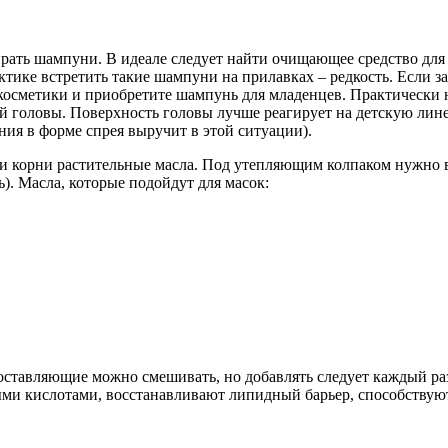
рать шампуни. В идеале следует найти очищающее средство для 
ике встретить такие шампуни на прилавках – редкость. Если заве
 косметики и приобретите шампунь для младенцев. Практически н
ой головы. Поверхность головы лучше реагирует на детскую лин
ия в форме спрея выручит в этой ситуации).
и корни растительные масла. Под утепляющим колпаком нужно в
). Масла, которые подойдут для масок:
оставляющие можно смешивать, но добавлять следует каждый раз
ми кислотами, восстанавливают липидный барьер, способствуют