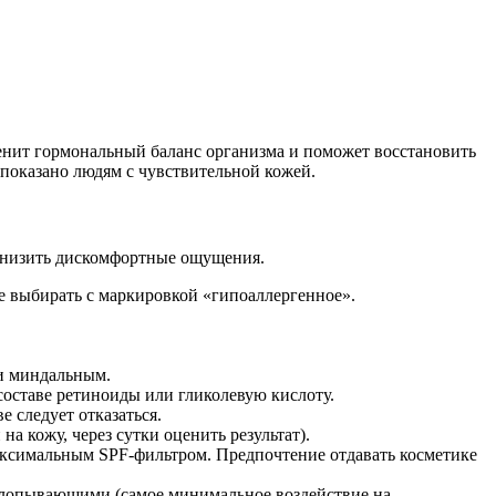
ценит гормональный баланс организма и поможет восстановить
показано людям с чувствительной кожей.
 снизить дискомфортные ощущения.
е выбирать с маркировкой «гипоаллергенное».
ли миндальным.
оставе ретиноиды или гликолевую кислоту.
 следует отказаться.
а кожу, через сутки оценить результат).
максимальным SPF-фильтром. Предпочтение отдавать косметике
хлопывающими (самое минимальное воздействие на