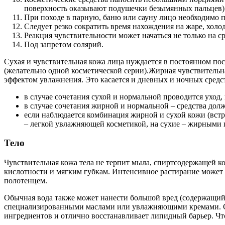
поверхность оказывают подушечки безымянных пальцев)
При походе в парную, баню или сауну лицо необходимо 
Следует резко сократить время нахождения на жаре, холо
Реакция чувствительности может начаться не только на с
Под запретом солярий.
Сухая и чувствительная кожа лица нуждается в постоянном п
(желательно одной косметической серии).Жирная чувствительная
эффектом увлажнения. Это касается и дневных и ночных средс
в случае сочетания сухой и нормальной проводится уход, 
в случае сочетания жирной и нормальной – средства дол
если наблюдается комбинация жирной и сухой кожи (встр
– легкой увлажняющей косметикой, на сухие – жирными 
Тело
Чувствительная кожа тела не терпит мыла, спиртсодержащей к
кислотности и мягким губкам. Интенсивное растирание может 
полотенцем.
Обычная вода также может нанести большой вред (содержащийс
специализированными маслами или увлажняющими кремами. С з
ингредиентов и отлично восстанавливает липидный барьер. Чт