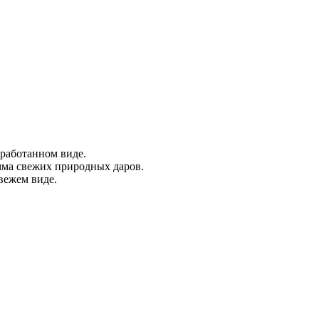
бработанном виде.
мма свежих природных даров.
вежем виде.