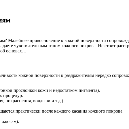
иям
ьцам? Малейшее прикосновение к кожной поверхности сопрово
адаете чувствительным типом кожного покрова. Не стоит расстр
 об основах…
ивость кожной поверхности к раздражителям нередко сопровожд
онкой прослойкой кожи и недостатком пигмента).
х процедур.
, покраснения, волдыри и т.д.).
щаются практически после каждого касания кожного покрова.
 ожогам).