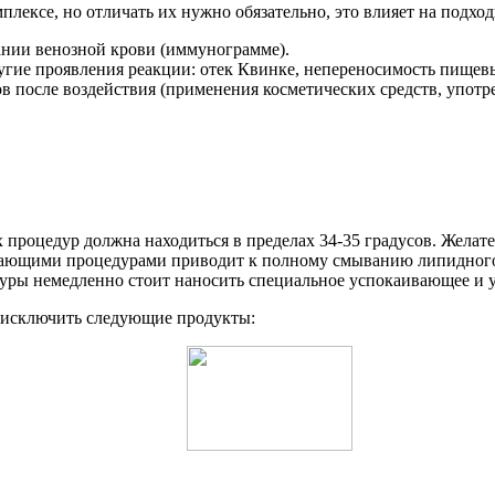
плексе, но отличать их нужно обязательно, это влияет на подхо
ании венозной крови (иммунограмме).
ругие проявления реакции: отек Квинке, непереносимость пищев
ов после воздействия (применения косметических средств, употр
процедур должна находиться в пределах 34-35 градусов. Желате
щающими процедурами приводит к полному смыванию липидного б
уры немедленно стоит наносить специальное успокаивающее и 
 исключить следующие продукты: