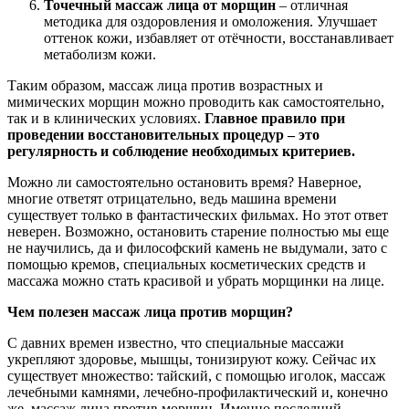
Точечный массаж лица от морщин
– отличная
методика для оздоровления и омоложения. Улучшает
оттенок кожи, избавляет от отёчности, восстанавливает
метаболизм кожи.
Таким образом, массаж лица против возрастных и
мимических морщин можно проводить как самостоятельно,
так и в клинических условиях.
Главное правило при
проведении восстановительных процедур – это
регулярность и соблюдение необходимых критериев.
Можно ли самостоятельно остановить время? Наверное,
многие ответят отрицательно, ведь машина времени
существует только в фантастических фильмах. Но этот ответ
неверен. Возможно, остановить старение полностью мы еще
не научились, да и философский камень не выдумали, зато с
помощью кремов, специальных косметических средств и
массажа можно стать красивой и убрать морщинки на лице.
Чем полезен массаж лица против морщин?
С давних времен известно, что специальные массажи
укрепляют здоровье, мышцы, тонизируют кожу. Сейчас их
существует множество: тайский, с помощью иголок, массаж
лечебными камнями, лечебно-профилактический и, конечно
же, массаж лица против морщин. Именно последний