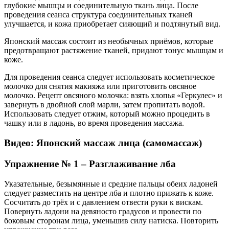
глубокие мышцы и соединительную ткань лица. После
проведения сеанса структура соединительных тканей
улучшается, и кожа приобретает сияющий и подтянутый вид.
Японский массаж состоит из необычных приёмов, которые
предотвращают растяжение тканей, придают тонус мышцам и
коже.
Для проведения сеанса следует использовать косметическое
молочко для снятия макияжа или приготовить овсяное
молочко. Рецепт овсяного молочка: взять хлопья «Геркулес» и
завернуть в двойной слой марли, затем пропитать водой.
Использовать следует отжим, который можно процедить в
чашку или в ладонь, во время проведения массажа.
Видео: Японский массаж лица (самомассаж)
Упражнение № 1 – Разглаживание лба
Указательные, безымянные и средние пальцы обеих ладоней
следует разместить на центре лба и плотно прижать к коже.
Сосчитать до трёх и с давлением отвести руки к вискам.
Повернуть ладони на девяносто градусов и провести по
боковым сторонам лица, уменьшив силу натиска. Повторить