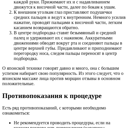
каждой руки. Прижимают их и с надавливанием
движутся к височной части, далее по бокам к ушам.
К внешним уголкам глаз приставляют подушечки
средних пальцев и ведут к внутренним. Немного усилив
нажатие, проводят пальцами к височной части, легким
касанием возвращаются обратно.
В центре подбородка ставят безымянный и средний
палец и удерживают их с нажимом. Аккуратными
движениями обводят вокруг рта и соединяют пальцы в
центре верхней губы. Придавливают и приподнимают
перегородку носа, следом пальцы переносят в центр
подбородка.
О японской технике говорят давно и много, она с большим
успехом набирает свою популярность. Из этого следует, что о
японском массаже лица против морщин отзывы в основном
положительные.
Противопоказания к процедуре
Есть ряд противопоказаний, с которыми необходимо
ознакомиться:
Не рекомендуется проводить процедуры, если на
кожном покрове есть повреждения (царапины,