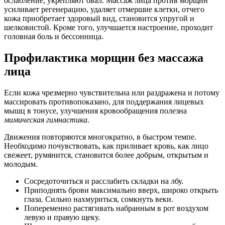
ослабление, укрепляют овал. Массаж лица против морщин
усиливает регенерацию, удаляет отмершие клетки, отчего
кожа приобретает здоровый вид, становится упругой и
шелковистой. Кроме того, улучшается настроение, проходит
головная боль и бессонница.
Профилактика морщин без массажа
лица
Если кожа чрезмерно чувствительна или раздражена и потому
массировать противопоказано, для поддержания лицевых
мышц в тонусе, улучшения кровообращения полезна
мимическая гимнастика
.
Движения повторяются многократно, в быстром темпе.
Необходимо почувствовать, как приливает кровь, как лицо
свежеет, румянится, становится более добрым, открытым и
молодым.
Сосредоточиться и расслабить складки на лбу.
Приподнять брови максимально вверх, широко открыть
глаза. Сильно нахмуриться, сомкнуть веки.
Попеременно растягивать набранным в рот воздухом
левую и правую щеку.