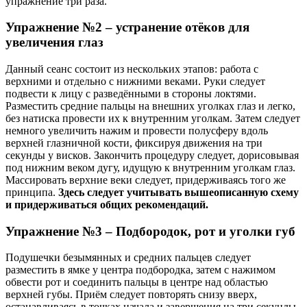
упражнение три раза.
Упражнение №2 – устранение отёков для
увеличения глаз
Данный сеанс состоит из нескольких этапов: работа с
верхними и отдельно с нижними веками. Руки следует
подвести к лицу с разведёнными в стороны локтями.
Разместить средние пальцы на внешних уголках глаз и легко,
без натиска провести их к внутренним уголкам. Затем следует
немного увеличить нажим и провести полусферу вдоль
верхней глазничной кости, фиксируя движения на три
секунды у висков. Закончить процедуру следует, дорисовывая
под нижним веком дугу, идущую к внутренним уголкам глаз.
Массировать верхние веки следует, придерживаясь того же
принципа.
Здесь следует учитывать вышеописанную схему
и придерживаться общих рекомендаций.
Упражнение №3 – Подбородок, рот и уголки губ
Подушечки безымянных и средних пальцев следует
разместить в ямке у центра подбородка, затем с нажимом
обвести рот и соединить пальцы в центре над областью
верхней губы. Приём следует повторять снизу вверх,
останавливаясь в точках начала и завершения на три секунды.