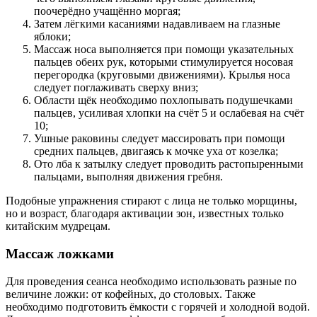
поочерёдно учащённо моргая;
Затем лёгкими касаниями надавливаем на глазные
яблоки;
Массаж носа выполняется при помощи указательных
пальцев обеих рук, которыми стимулируется носовая
перегородка (круговыми движениями). Крылья носа
следует поглаживать сверху вниз;
Области щёк необходимо похлопывать подушечками
пальцев, усиливая хлопки на счёт 5 и ослабевая на счёт
10;
Ушные раковины следует массировать при помощи
средних пальцев, двигаясь к мочке уха от козелка;
Ото лба к затылку следует проводить растопыренными
пальцами, выполняя движения гребня.
Подобные упражнения стирают с лица не только морщины,
но и возраст, благодаря активации зон, известных только
китайским мудрецам.
Массаж ложками
Для проведения сеанса необходимо использовать разные по
величине ложки: от кофейных, до столовых. Также
необходимо подготовить ёмкости с горячей и холодной водой.