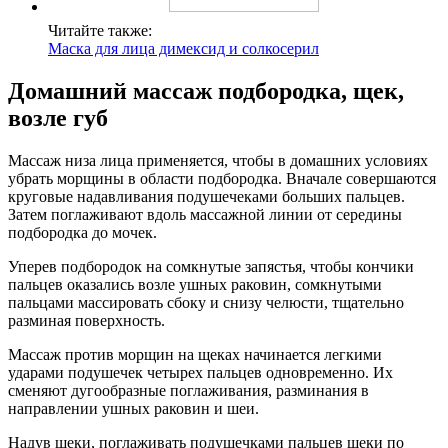
Читайте также:
Маска для лица димексид и солкосерил
Домашний массаж подбородка, щек,
возле губ
Массаж низа лица применяется, чтобы в домашних условиях
убрать морщины в области подбородка. Вначале совершаются
круговые надавливания подушечеками больших пальцев.
Затем поглаживают вдоль массажной линии от середины
подбородка до мочек.
Уперев подбородок на сомкнутые запястья, чтобы кончики
пальцев оказались возле ушных раковин, сомкнутыми
пальцами массировать сбоку и снизу челюсти, тщательно
разминая поверхность.
Массаж против морщин на щеках начинается легкими
ударами подушечек четырех пальцев одновременно. Их
сменяют дугообразные поглаживания, разминания в
направлении ушных раковин и шеи.
Надув щеки, поглаживать подушечками пальцев щеки по