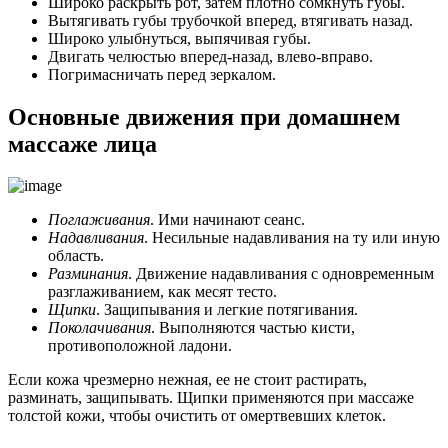
Широко раскрыть рот, затем плотно сомкнуть губы.
Вытягивать губы трубочкой вперед, втягивать назад.
Широко улыбнуться, выпячивая губы.
Двигать челюстью вперед-назад, влево-вправо.
Погримасничать перед зеркалом.
Основные движения при домашнем
массаже лица
Поглаживания
. Ими начинают сеанс.
Надавливания
. Несильные надавливания на ту или иную
область.
Разминания
. Движение надавливания с одновременным
разглаживанием, как месят тесто.
Щипки
. Защипывания и легкие потягивания.
Поколачивания
. Выполняются частью кисти,
противоположной ладони.
Если кожа чрезмерно нежная, ее не стоит растирать,
разминать, защипывать. Щипки применяются при массаже
толстой кожи, чтобы очистить от омертвевших клеток.