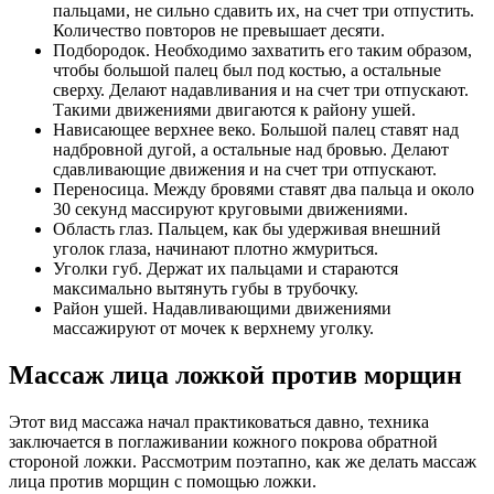
пальцами, не сильно сдавить их, на счет три отпустить.
Количество повторов не превышает десяти.
Подбородок. Необходимо захватить его таким образом,
чтобы большой палец был под костью, а остальные
сверху. Делают надавливания и на счет три отпускают.
Такими движениями двигаются к району ушей.
Нависающее верхнее веко. Большой палец ставят над
надбровной дугой, а остальные над бровью. Делают
сдавливающие движения и на счет три отпускают.
Переносица. Между бровями ставят два пальца и около
30 секунд массируют круговыми движениями.
Область глаз. Пальцем, как бы удерживая внешний
уголок глаза, начинают плотно жмуриться.
Уголки губ. Держат их пальцами и стараются
максимально вытянуть губы в трубочку.
Район ушей. Надавливающими движениями
массажируют от мочек к верхнему уголку.
Массаж лица ложкой против морщин
Этот вид массажа начал практиковаться давно, техника
заключается в поглаживании кожного покрова обратной
стороной ложки. Рассмотрим поэтапно, как же делать массаж
лица против морщин с помощью ложки.