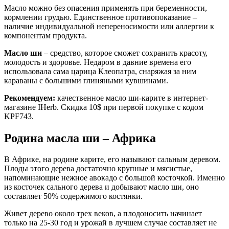
Масло можно без опасения применять при беременности,
кормлении грудью. Единственное противопоказание –
наличие индивидуальной непереносимости или аллергии к
компонентам продукта.
Масло ши
– средство, которое сможет сохранить красоту,
молодость и здоровье. Недаром в давние времена его
использовала сама царица Клеопатра, снаряжая за ним
караваны с большими глиняными кувшинами.
Рекомендуем:
качественное масло ши-карите в интернет-
магазине IHerb. Скидка 10$ при первой покупке с кодом
KPF743.
Родина масла ши – Африка
В Африке, на родине карите, его называют сальным деревом.
Плоды этого дерева достаточно крупные и мясистые,
напоминающие нежное авокадо с большой косточкой. Именно
из косточек сального дерева и добывают масло ши, оно
составляет 50% содержимого костянки.
Живет дерево около трех веков, а плодоносить начинает
только на 25-30 год и урожай в лучшем случае составляет не