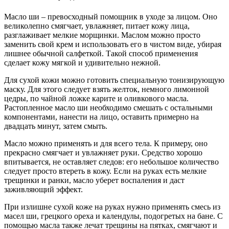
Масло ши – превосходный помощник в уходе за лицом. Оно
великолепно смягчает, увлажняет, питает кожу лица,
разглаживает мелкие морщинки. Маслом можно просто
заменить свой крем и использовать его в чистом виде, убирая
лишнее обычной салфеткой. Такой способ применения
сделает кожу мягкой и удивительно нежной.
Для сухой кожи можно готовить специальную тонизирующую
маску. Для этого следует взять желток, немного лимонной
цедры, по чайной ложке карите и оливкового масла.
Растопленное масло ши необходимо смешать с остальными
компонентами, нанести на лицо, оставить примерно на
двадцать минут, затем смыть.
Масло можно применять и для всего тела. К примеру, оно
прекрасно смягчает и увлажняет руки. Средство хорошо
впитывается, не оставляет следов: его небольшое количество
следует просто втереть в кожу. Если на руках есть мелкие
трещинки и ранки, масло уберет воспаления и даст
заживляющий эффект.
При излишне сухой коже на руках нужно применять смесь из
масел ши, грецкого ореха и календулы, подогретых на бане. С
помощью масла также лечат трещины на пятках, смягчают и