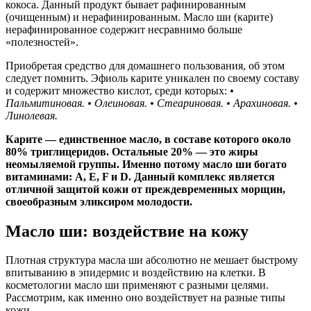
кокоса. Данный продукт бывает рафинированным
(очищенным) и нерафинированным. Масло ши (карите)
нерафинированное содержит несравнимо больше
«полезностей».
Приобретая средство для домашнего пользования, об этом
следует помнить. Эфиоль карите уникален по своему составу
и содержит множество кислот, среди которых:
•
Пальмитиновая.
• Олеиновая.
• Стеариновая.
• Арахиновая.
•
Линолевая.
Карите — единственное масло, в составе которого около
80% триглицеридов. Остальные 20% — это жиры
неомыляемой группы.
Именно потому масло ши богато
витаминами: А, Е, F и D.
Данный комплекс является
отличной защитой кожи от преждевременных морщин,
своеобразным эликсиром молодости.
Масло ши: воздействие на кожу
Плотная структура масла ши абсолютно не мешает быстрому
впитыванию в эпидермис и воздействию на клетки. В
косметологии масло ши применяют с разными целями.
Рассмотрим, как именно оно воздействует на разные типы
кожи.