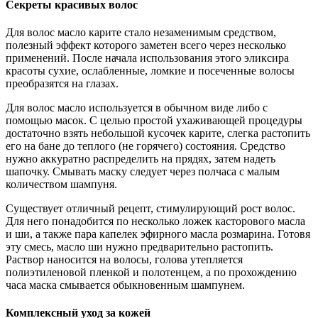
Секреты красивых волос
Для волос масло карите стало незаменимым средством,
полезный эффект которого заметен всего через несколько
применений. После начала использования этого эликсира
красоты сухие, ослабленные, ломкие и посеченные волосы
преобразятся на глазах.
Для волос масло используется в обычном виде либо с
помощью масок. С целью простой ухаживающей процедуры
достаточно взять небольшой кусочек карите, слегка растопить
его на бане до теплого (не горячего) состояния. Средство
нужно аккуратно распределить на прядях, затем надеть
шапочку. Смывать маску следует через полчаса с малым
количеством шампуня.
Существует отличный рецепт, стимулирующий рост волос.
Для него понадобится по несколько ложек касторового масла
и ши, а также пара капелек эфирного масла розмарина. Готовя
эту смесь, масло ши нужно предварительно растопить.
Раствор наносится на волосы, голова утепляется
полиэтиленовой пленкой и полотенцем, а по прохождению
часа маска смывается обыкновенным шампунем.
Комплексный уход за кожей