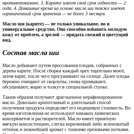
противопоказано.
3. Карите имеет свой срок годности — 2
года.
4. Домашние крема на основе масла ши также имеют
ограниченный срок хранения — не более 3 месяцев.
Масло ши (карите) — не только уникальное, но и
универсальное средство. Оно способно избавить молодую
кожу от проблем, а зрелой — придать свежий и цветущий
вид.
Состав масла ши
Масло добывают путем прессования плодов, собранных с
дерева карите. После сборки каждый орех тщательно моют,
затем варят, после чего просушивают на солнце. Далее плоды
бережно очищают от скорлупы, снова промывают,
обсушивают, жарят и толкут в специальной ступке.
Таким образом получают драгоценное нерафинированное
масло. Довольно кропотливый и длительный способ
получения продукта определяет его недешевую стоимость. Во
время изготовления не используют никаких химических
консервантов и растворителей. Масло имеет приятную
мягкую консистенцию, слегка коричневый либо зеленоватый
оттенок и нежнейший аромат с тонкими ореховыми нотками.