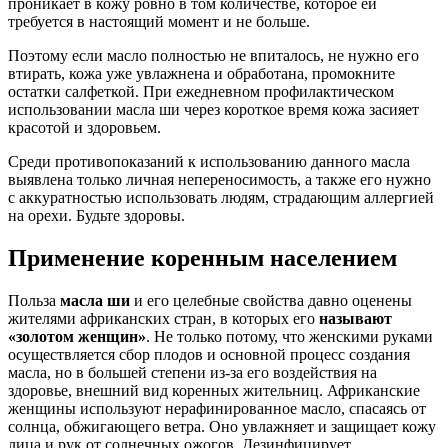
проникает в кожу ровно в том количестве, которое ей
требуется в настоящий момент и не больше.
Поэтому если масло полностью не впиталось, не нужно его
втирать, кожа уже увлажнена и обработана, промокните
остатки салфеткой. При ежедневном профилактическом
использовании масла ши через короткое время кожа засияет
красотой и здоровьем.
Среди противопоказаний к использованию данного масла
выявлена только личная непереносимость, а также его нужно
с аккуратностью использовать людям, страдающим аллергией
на орехи. Будьте здоровы.
Применение коренным населением
Польза
масла ши
и его целебные свойства давно оценены
жителями африканских стран, в которых его
называют
«золотом женщин»
. Не только потому, что женскими руками
осуществляется сбор плодов и основной процесс создания
масла, но в большей степени из-за его воздействия на
здоровье, внешний вид коренных жительниц. Африканские
женщины используют нерафинированное масло, спасаясь от
солнца, обжигающего ветра. Оно увлажняет и защищает кожу
лица и рук от солнечных ожогов. Дезинфицирует,