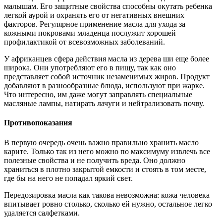
малышам. Его защитные свойства способны окутать ребенка
легкой аурой и охранять его от негативных внешних
факторов. Регулярное применение масла для ухода за
кожными покровами младенца послужит хорошей
профилактикой от всевозможных заболеваний.
У африканцев сфера действия масла из дерева ши еще более
широка. Они употребляют его в пищу, так как оно
представляет собой источник незаменимых жиров. Продукт
добавляют в разнообразные блюда, используют при жарке.
Что интересно, им даже могут заправлять специальные
масляные лампы, натирать лачуги и нейтрализовать почву.
Противопоказания
В первую очередь очень важно правильно хранить масло
карите. Только так из него можно по максимуму извлечь все
полезные свойства и не получить вреда. Оно должно
храниться в плотно закрытой емкости и стоять в том месте,
где бы на него не попадал яркий свет.
Передозировка масла как такова невозможна: кожа человека
впитывает ровно столько, сколько ей нужно, остальное легко
удаляется салфетками.