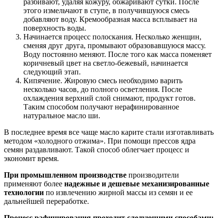
разбивают, удаляя кожуру, обжаривают сутки. После
этого измельчают в ступе, в получившуюся смесь
добавляют воду. Кремообразная масса всплывает на
поверхность воды.
Начинается процесс полоскания. Несколько женщин,
сменяя друг друга, промывают образовавшуюся массу.
Воду постоянно меняют. После того как масса поменяет
коричневый цвет на светло-бежевый, начинается
следующий этап.
Кипячение. Жировую смесь необходимо варить
несколько часов, до полного осветления. После
охлаждения верхний слой снимают, продукт готов.
Таким способом получают нерафинированное
натуральное масло ши.
В последнее время все чаще масло карите стали изготавливать
методом «холодного отжима». При помощи прессов ядра
семян раздавливают. Такой способ облегчает процесс и
экономит время.
При промышленном производстве
производители
применяют более
надежные и дешевые механизированные
технологии
по извлечению жирной массы из семян и еe
дальнейшей переработке.
Процесс рафинирования проходит следующими способами: