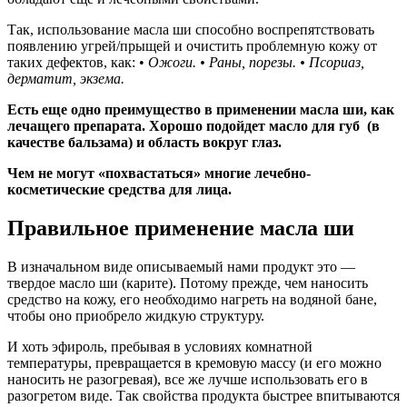
Так, использование масла ши способно воспрепятствовать
появлению угрей/прыщей и очистить проблемную кожу от
таких дефектов, как: •
Ожоги.
• Раны, порезы.
• Псориаз,
дерматит, экзема.
Есть еще одно преимущество в применении масла ши, как
лечащего препарата. Хорошо подойдет масло для губ (в
качестве бальзама) и область вокруг глаз.
Чем не могут «похвастаться» многие лечебно-
косметические средства для лица.
Правильное применение масла ши
В изначальном виде описываемый нами продукт это —
твердое масло ши (карите). Потому прежде, чем наносить
средство на кожу, его необходимо нагреть на водяной бане,
чтобы оно приобрело жидкую структуру.
И хоть эфироль, пребывая в условиях комнатной
температуры, превращается в кремовую массу (и его можно
наносить не разогревая), все же лучше использовать его в
разогретом виде. Так свойства продукта быстрее впитываются