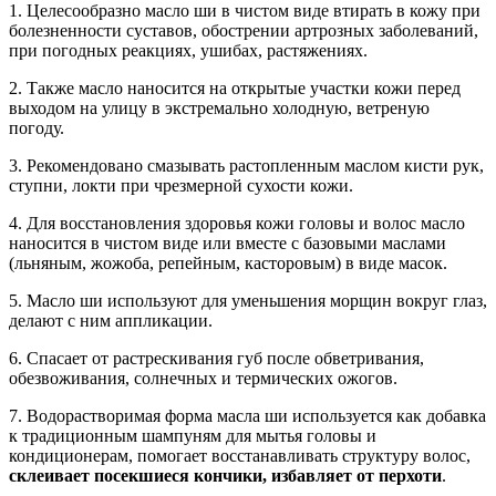
1. Целесообразно масло ши в чистом виде втирать в кожу при
болезненности суставов, обострении артрозных заболеваний,
при погодных реакциях, ушибах, растяжениях.
2. Также масло наносится на открытые участки кожи перед
выходом на улицу в экстремально холодную, ветреную
погоду.
3. Рекомендовано смазывать растопленным маслом кисти рук,
ступни, локти при чрезмерной сухости кожи.
4. Для восстановления здоровья кожи головы и волос масло
наносится в чистом виде или вместе с базовыми маслами
(льняным, жожоба, репейным, касторовым) в виде масок.
5. Масло ши используют для уменьшения морщин вокруг глаз,
делают с ним аппликации.
6. Спасает от растрескивания губ после обветривания,
обезвоживания, солнечных и термических ожогов.
7. Водорастворимая форма масла ши используется как добавка
к традиционным шампуням для мытья головы и
кондиционерам, помогает восстанавливать структуру волос,
склеивает посекшиеся кончики, избавляет от перхоти
.