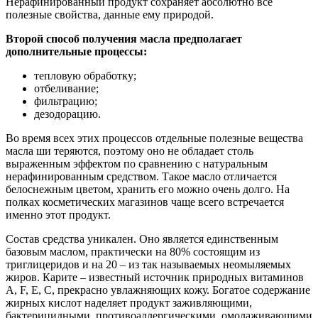
Нерафинированный продукт сохраняет абсолютно все
полезные свойства, данные ему природой.
Второй способ получения масла предполагает
дополнительные процессы:
тепловую обработку;
отбеливание;
фильтрацию;
дезодорацию.
Во время всех этих процессов отдельные полезные вещества
масла ши теряются, поэтому оно не обладает столь
выраженным эффектом по сравнению с натуральным
нерафинированным средством. Такое масло отличается
белоснежным цветом, хранить его можно очень долго. На
полках косметических магазинов чаще всего встречается
именно этот продукт.
Состав средства уникален. Оно является единственным
базовым маслом, практически на 80% состоящим из
триглицеридов и на 20 – из так называемых неомыляемых
жиров. Карите – известный источник природных витаминов
A, F, E, C, прекрасно увлажняющих кожу. Богатое содержание
жирных кислот наделяет продукт заживляющими,
бактерицидными, противоаллергическими, омолаживающими