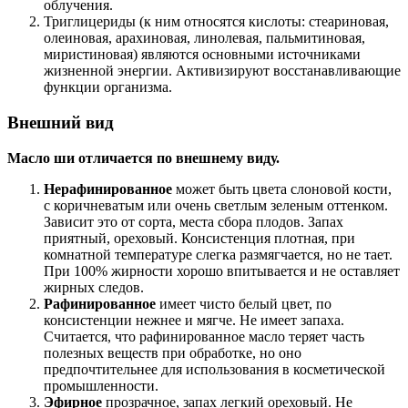
облучения.
Триглицериды (к ним относятся кислоты: стеариновая,
олеиновая, арахиновая, линолевая, пальмитиновая,
миристиновая) являются основными источниками
жизненной энергии. Активизируют восстанавливающие
функции организма.
Внешний вид
Масло ши отличается по внешнему виду.
Нерафинированное
может быть цвета слоновой кости,
с коричневатым или очень светлым зеленым оттенком.
Зависит это от сорта, места сбора плодов. Запах
приятный, ореховый. Консистенция плотная, при
комнатной температуре слегка размягчается, но не тает.
При 100% жирности хорошо впитывается и не оставляет
жирных следов.
Рафинированное
имеет чисто белый цвет, по
консистенции нежнее и мягче. Не имеет запаха.
Считается, что рафинированное масло теряет часть
полезных веществ при обработке, но оно
предпочтительнее для использования в косметической
промышленности.
Эфирное
прозрачное, запах легкий ореховый. Не