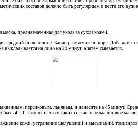
вленные на его основе домашние составы признаны эффективны
етических составов должно быть регулярным и вести его нужно
маска, предназначенная для ухода за сухой кожей.
т средний по величине. Банан размягчите в пюре. Добавьте к не
ка выкладывается на лицо на 20 минут, а затем смывается.
ыквенным, персиковым, льняным, и нанесите на 45 минут. Средс
быть 4 к 1. Помните, что в таких составах розмариновое масло
влажнение кожи, устранение шелушений и высыпаний, тонизиров