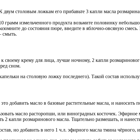
 К двум столовым ложкам его прибавьте 3 капли масла розмарина
0 грамм измельченного продукта возьмите половинку небольшого
азомните до состояния пюре, введите в яблочно-овсяную смесь. 
– смыть.
е к своему крему для лица, лучше ночному, 2 капли розмариновог
ред сном.
апельки на столовую ложку последнего). Такой состав использу
это добавить масло в базовые растительные масла, и наносить п
овать масло расторопши, или виноградных косточек. Эфирное ма
 2 капли розмаринового масла. Тщательно размешать, и нанести
ав, но добавить в него 1 ч.л. эфирного масла тмина чёрного, и