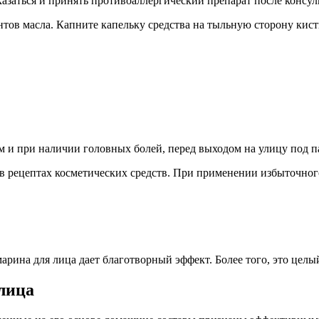
азаться и принять противоаллергический препарат после консул
ов масла. Капните капельку средства на тыльную сторону кисти.
 и при наличии головных болей, перед выходом на улицу под п
в рецептах косметических средств. При применении избыточног
рина для лица дает благотворный эффект. Более того, это целы
 лица