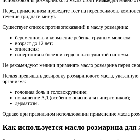
использования розмаринового масла стоит незамедлительно отк
Перед применением проведите тест на переносимость компонент
течение тридцати минут.
Существует список противопоказаний к маслу розмарина:
беременность и кормление ребенка грудным молоком;
возраст до 12 лет;
эпилепсия;
гипертония и болезни сердечно-сосудистой системы.
Не рекомендуют медики применять масло розмарина перед сном
Нельзя превышать дозировку розмаринового масла, указанную 
организма:
головная боль и головокружение;
повышение АД (особенно опасно для гипертоников);
дерматозы.
Однако при правильном использовании применение масла розма
Как используется масло розмарина для