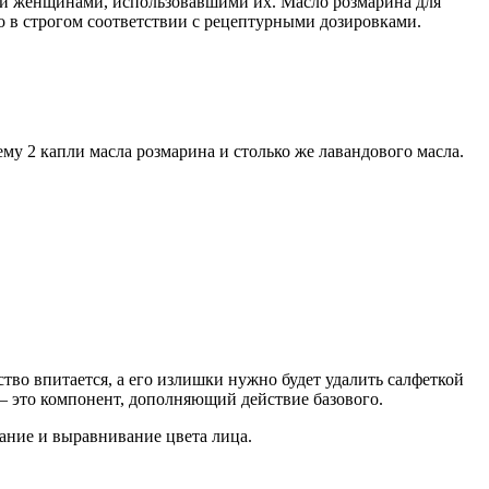
ми женщинами, использовавшими их. Масло розмарина для
 в строгом соответствии с рецептурными дозировками.
му 2 капли масла розмарина и столько же лавандового масла.
тво впитается, а его излишки нужно будет удалить салфеткой
 – это компонент, дополняющий действие базового.
ание и выравнивание цвета лица.