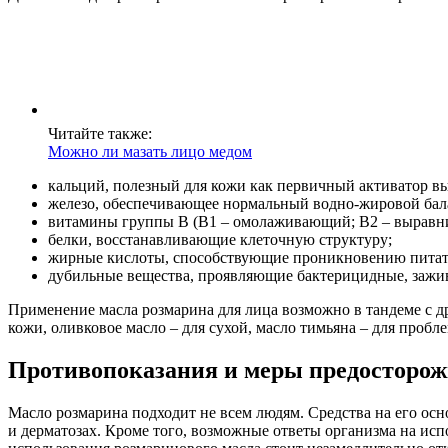
Читайте также:
Можно ли мазать лицо медом
кальций, полезный для кожи как первичный активатор вы
железо, обеспечивающее нормальный водно-жировой бала
витамины группы В (В1 – омолаживающий; В2 – выравни
белки, восстанавливающие клеточную структуру;
жирные кислоты, способствующие проникновению питате
дубильные вещества, проявляющие бактерицидные, зажи
Применение масла розмарина для лица возможно в тандеме с д
кожи, оливковое масло – для сухой, масло тимьяна – для пробл
Противопоказания и меры предосторож
Масло розмарина подходит не всем людям. Средства на его о
и дерматозах. Кроме того, возможные ответы организма на испо