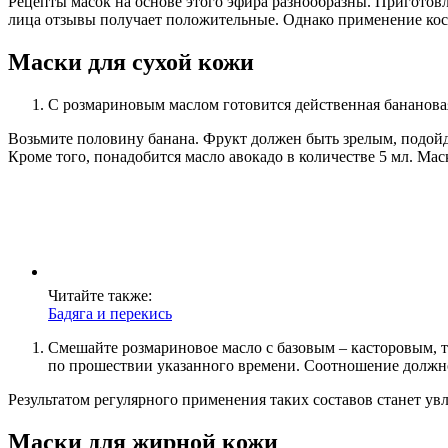
Рецепты масок на основе этого эфира разнообразны. Пригото
лица отзывы получает положительные. Однако применение косм
Маски для сухой кожи
С розмариновым маслом готовится действенная банановая 
Возьмите половину банана. Фрукт должен быть зрелым, подойде
Кроме того, понадобится масло авокадо в количестве 5 мл. Мас
Читайте также:
Бадяга и перекись
Смешайте розмариновое масло с базовым – касторовым, т
по прошествии указанного времени. Соотношение должно 
Результатом регулярного применения таких составов станет у
Маски для жирной кожи