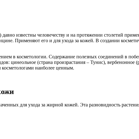
) давно известны человечеству и на протяжении столетий приме
цине. Применяют его и для ухода за кожей. В создании космети
ием в косметологии. Содержание полезных соединений в побега
идов: цинеольное (страна произрастания – Тунис), вербенонное 
я косметологами наиболее ценным.
кожи
значенных для ухода за жирной кожей. Эта разновидность расте