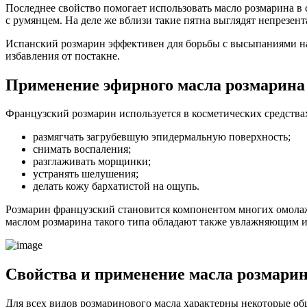
Последнее свойство помогает использовать масло розмарина в с
с румянцем. На деле же вблизи такие пятна выглядят непрезен
Испанский розмарин эффективен для борьбы с высыпаниями на 
избавления от постакне.
Применение эфирного масла розмарина 
Французский розмарин используется в косметических средств
размягчать загрубевшую эпидермальную поверхность;
снимать воспаления;
разглаживать морщинки;
устранять шелушения;
делать кожу бархатистой на ощупь.
Розмарин французский становится компонентом многих омолажи
маслом розмарина такого типа обладают также увлажняющим 
Свойства и применение масла розмарин
Для всех видов розмаринового масла характерны некоторые об