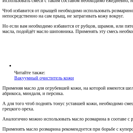
Использовать смеси с таким составом необходимо ежедневно, не
Чтоб избавится от прыщей необходимо использовать розмаринов
непосредственно на сам прыщ, не затрагивать кожу вокруг.
Но если вам необходимо избавится от рубцов, шрамов, или пят
масла, подойдёт масло шиповника. Применять эту смесь необход
Читайте также:
Вакуумный очиститель кожи
Применяя масло для огрубевшей кожи, на которой имеются шелу
абрикоса, миндаля, и персика.
А для того чтоб поднять тонус уставшей кожи, необходимо см
грецкого ореха.
Аналогично можно использовать масло розмарина в соотаве с 
Применять масло розмарина рекомендуется при борьбе с куперо