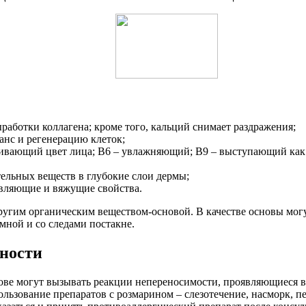
работки коллагена; кроме того, кальций снимает раздражения;
нс и регенерацию клеток;
вающий цвет лица; В6 – увлажняющий; В9 – выступающий как 
льных веществ в глубокие слои дермы;
вляющие и вяжущие свойства.
ругим органическим веществом-основой. В качестве основы могу
емной и со следами постакне.
ности
снове могут вызывать реакции непереносимости, проявляющиеся
льзование препаратов с розмарином – слезотечение, насморк, пе