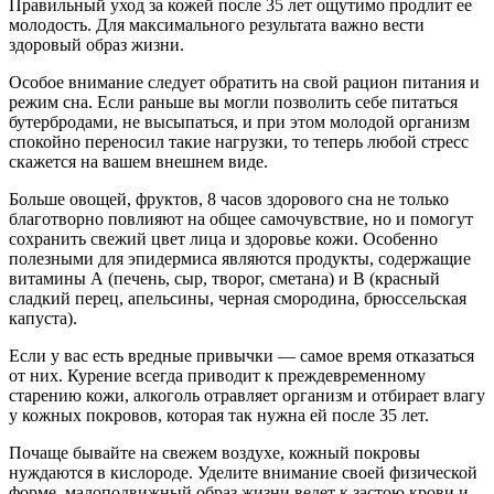
Правильный уход за кожей после 35 лет ощутимо продлит ее
молодость. Для максимального результата важно вести
здоровый образ жизни.
Особое внимание следует обратить на свой рацион питания и
режим сна. Если раньше вы могли позволить себе питаться
бутербродами, не высыпаться, и при этом молодой организм
спокойно переносил такие нагрузки, то теперь любой стресс
скажется на вашем внешнем виде.
Больше овощей, фруктов, 8 часов здорового сна не только
благотворно повлияют на общее самочувствие, но и помогут
сохранить свежий цвет лица и здоровье кожи. Особенно
полезными для эпидермиса являются продукты, содержащие
витамины А (печень, сыр, творог, сметана) и В (красный
сладкий перец, апельсины, черная смородина, брюссельская
капуста).
Если у вас есть вредные привычки — самое время отказаться
от них. Курение всегда приводит к преждевременному
старению кожи, алкоголь отравляет организм и отбирает влагу
у кожных покровов, которая так нужна ей после 35 лет.
Почаще бывайте на свежем воздухе, кожный покровы
нуждаются в кислороде. Уделите внимание своей физической
форме, малоподвижный образ жизни ведет к застою крови и