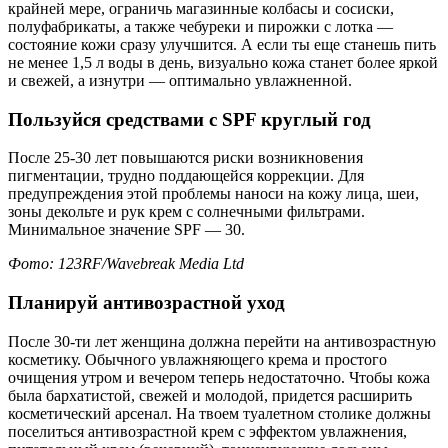
крайней мере, ограничь магазинные колбасы и сосиски,
полуфабрикаты, а также чебуреки и пирожки с лотка —
состояние кожи сразу улучшится. А если ты еще станешь пить
не менее 1,5 л воды в день, визуально кожа станет более яркой
и свежей, а изнутри — оптимально увлажненной.
Пользуйся средствами с
SPF круглый год
После 25-30 лет повышаются риски возникновения
пигментации, трудно поддающейся коррекции. Для
предупреждения этой проблемы наноси на кожу лица, шеи,
зоны декольте и рук крем с солнечными фильтрами.
Минимальное значение SPF — 30.
Фото: 123
RF/
Wavebreak
Media
Ltd
Планируй антивозрастной уход
После 30-ти лет женщина должна перейти на антивозрастную
косметику. Обычного увлажняющего крема и простого
очищения утром и вечером теперь недостаточно. Чтобы кожа
была бархатистой, свежей и молодой, придется расширить
косметический арсенал. На твоем туалетном столике должны
поселиться антивозрастной крем с эффектом увлажнения,