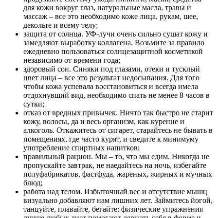
для кожи вокруг глаз, натуральные масла, травы и
массаж – все это необходимо коже лица, рукам, шее,
декольте и всему телу;
защита от солнца. УФ-лучи очень сильно сушат кожу и
замедляют выработку коллагена. Возьмите за правило
ежедневно пользоваться солнцезащитной косметикой
независимо от времени года;
здоровый сон. Синяки под глазами, отеки и тусклый
цвет лица – все это результат недосыпания. Для того
чтобы кожа успевала восстановиться и всегда имела
отдохнувший вид, необходимо спать не менее 8 часов в
сутки;
отказ от вредных привычек. Ничто так быстро не старит
кожу, волосы, да и весь организм, как курение и
алкоголь. Откажитесь от сигарет, старайтесь не бывать в
помещениях, где часто курят, и сведите к минимуму
употребление спиртных напитков;
правильный рацион. Мы – то, что мы едим. Никогда не
пропускайте завтрак, не наедайтесь на ночь, избегайте
полуфабрикатов, фастфуда, жареных, жирных и мучных
блюд;
работа над телом. Избыточный вес и отсутствие мышц
визуально добавляют нам лишних лет. Займитесь йогой,
танцуйте, плавайте, бегайте: физические упражнения
лучше любых диет помогают держать себя в форме и