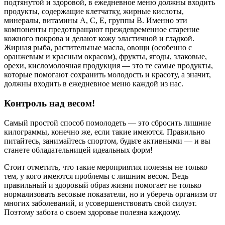
подтянутой и здоровой, в ежедневное меню должны входить
продукты, содержащие клетчатку, жирные кислоты,
минералы, витамины А, С, Е, группы В. Именно эти
компоненты предотвращают преждевременное старение
кожного покрова и делают кожу эластичной и гладкой.
Жирная рыба, растительные масла, овощи (особенно с
оранжевым и красным окрасом), фрукты, ягоды, злаковые,
орехи, кисломолочная продукция — это те самые продукты,
которые помогают сохранить молодость и красоту, а значит,
должны входить в ежедневное меню каждой из нас.
Контроль над весом!
Самый простой способ помолодеть — это сбросить лишние
килограммы, конечно же, если такие имеются. Правильно
питайтесь, занимайтесь спортом, будьте активными — и вы
станете обладательницей идеальных форм!
Стоит отметить, что такие мероприятия полезны не только
тем, у кого имеются проблемы с лишним весом. Ведь
правильный и здоровый образ жизни помогает не только
нормализовать весовые показатели, но и уберечь организм от
многих заболеваний, и усовершенствовать свой силуэт.
Поэтому забота о своем здоровье полезна каждому.