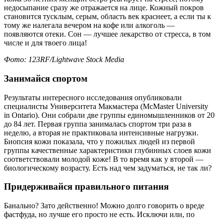
недосыпание сразу же отражается на лице. Кожный покров
становится тусклым, серым, область век краснеет, а если ты к
тому же налегала вечером на кофе или алкоголь —
появляются отеки. Сон — лучшее лекарство от стресса, в том
числе и для твоего лица!
Фото
: 123RF/Lightwave Stock Media
Занимайся
спортом
Результаты интересного исследования опубликовали
специалисты Университета Макмастера (McMaster University
in Ontario). Они собрали две группы единомышленников от 20
до 84 лет. Первая группа занималась спортом три раза в
неделю, а вторая не практиковала интенсивные нагрузки.
Биопсия кожи показала, что у пожилых людей из первой
группы качественные характеристики глубинных слоев кожи
соответствовали молодой коже! В то время как у второй —
биологическому возрасту. Есть над чем задуматься, не так ли?
Придерживайся правильного питания
Банально? Зато действенно! Можно долго говорить о вреде
фастфуда, но лучше его просто не есть. Исключи или, по