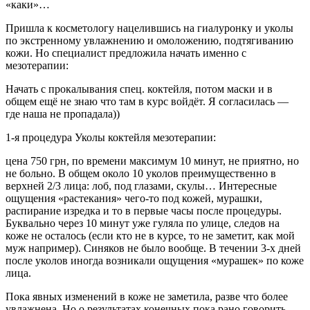
«каки»…
Пришла к косметологу нацелившись на гиалуронку и уколы
по экстренному увлажнению и омоложению, подтягиванию
кожи. Но специалист предложила начать именно с
мезотерапии:
Начать с прокалывания спец. коктейля, потом маски и в
общем ещё не знаю что там в курс войдёт. Я согласилась —
где наша не пропадала))
1-я процедура Уколы коктейля мезотерапии:
цена 750 грн, по времени максимум 10 минут, не приятно, но
не больно. В общем около 10 уколов преимущественно в
верхней 2/3 лица: лоб, под глазами, скулы… Интересные
ощущения «растекания» чего-то под кожей, мурашки,
распирание изредка и то в первые часы после процедуры.
Буквально через 10 минут уже гуляла по улице, следов на
коже не осталось (если кто не в курсе, то не заметит, как мой
муж например). Синяков не было вообще. В течении 3-х дней
после уколов иногда возникали ощущения «мурашек» по коже
лица.
Пока явных изменений в коже не заметила, разве что более
увлажнена. Но о результатах конечных пока рано говорить —