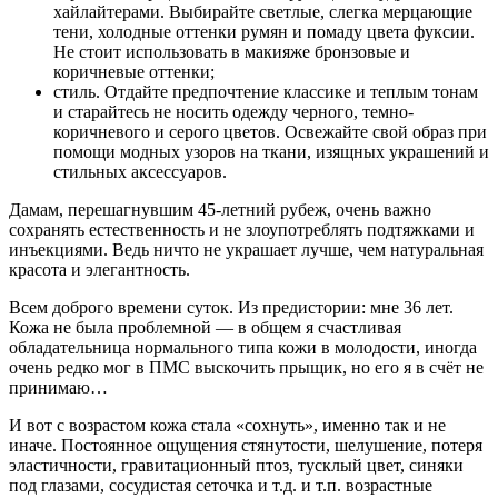
хайлайтерами. Выбирайте светлые, слегка мерцающие
тени, холодные оттенки румян и помаду цвета фуксии.
Не стоит использовать в макияже бронзовые и
коричневые оттенки;
стиль. Отдайте предпочтение классике и теплым тонам
и старайтесь не носить одежду черного, темно-
коричневого и серого цветов. Освежайте свой образ при
помощи модных узоров на ткани, изящных украшений и
стильных аксессуаров.
Дамам, перешагнувшим 45-летний рубеж, очень важно
сохранять естественность и не злоупотреблять подтяжками и
инъекциями. Ведь ничто не украшает лучше, чем натуральная
красота и элегантность.
Всем доброго времени суток. Из предистории: мне 36 лет.
Кожа не была проблемной — в общем я счастливая
обладательница нормального типа кожи в молодости, иногда
очень редко мог в ПМС выскочить прыщик, но его я в счёт не
принимаю…
И вот с возрастом кожа стала «сохнуть», именно так и не
иначе. Постоянное ощущения стянутости, шелушение, потеря
эластичности, гравитационный птоз, тусклый цвет, синяки
под глазами, сосудистая сеточка и т.д. и т.п. возрастные