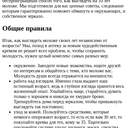
беспроигрышный способ того, как выглядеть на 10 лет
моложе. Мы подготовили для вас ценные советы, следование
которым гарантированно поможет обмануть и окружающих, и
собственное зеркало.
Общие правила
Итак, как выглядеть моложе своих лет независимо от
возраста? Увы, поход в аптеку за новым чудодейственным
кремом не решает всех проблем, и, чтобы сохранить
молодость, нужен целый комплекс самых разных мер:
окружение. Заводите новые знакомства, ищите друзей
по интересам и общайтесь с теми, кто моложе вас.
Молодость души всегда отражается на внешности;
работа над взглядом. Именно глаза выдают наш
истинный возраст, ведь в глубине взгляда хранится весь
жизненный опыт. Улыбайтесь чаще, старайтесь думать
только о хорошем и никогда не хмурьте брови.
Тренируйтесь дома перед зеркалом, чтобы привыкнуть
выглядеть так постоянно;
уход за кожей. Пользуйтесь средствами, которые
немного опережают возраст, то есть если вам 30 лет, то
покупайте кремы для тех, кому за 35. Тщательно
продумайте систему ухода: пилинги, маски, средства