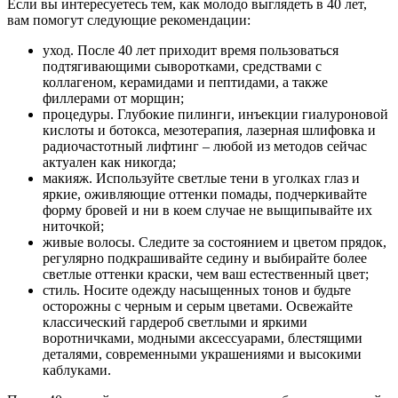
Если вы интересуетесь тем, как молодо выглядеть в 40 лет,
вам помогут следующие рекомендации:
уход. После 40 лет приходит время пользоваться
подтягивающими сыворотками, средствами с
коллагеном, керамидами и пептидами, а также
филлерами от морщин;
процедуры. Глубокие пилинги, инъекции гиалуроновой
кислоты и ботокса, мезотерапия, лазерная шлифовка и
радиочастотный лифтинг – любой из методов сейчас
актуален как никогда;
макияж. Используйте светлые тени в уголках глаз и
яркие, оживляющие оттенки помады, подчеркивайте
форму бровей и ни в коем случае не выщипывайте их
ниточкой;
живые волосы. Следите за состоянием и цветом прядок,
регулярно подкрашивайте седину и выбирайте более
светлые оттенки краски, чем ваш естественный цвет;
стиль. Носите одежду насыщенных тонов и будьте
осторожны с черным и серым цветами. Освежайте
классический гардероб светлыми и яркими
воротничками, модными аксессуарами, блестящими
деталями, современными украшениями и высокими
каблуками.