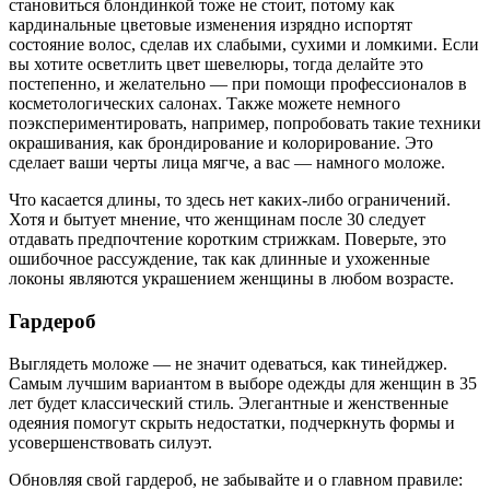
становиться блондинкой тоже не стоит, потому как
кардинальные цветовые изменения изрядно испортят
состояние волос, сделав их слабыми, сухими и ломкими. Если
вы хотите осветлить цвет шевелюры, тогда делайте это
постепенно, и желательно — при помощи профессионалов в
косметологических салонах. Также можете немного
поэкспериментировать, например, попробовать такие техники
окрашивания, как брондирование и колорирование. Это
сделает ваши черты лица мягче, а вас — намного моложе.
Что касается длины, то здесь нет каких-либо ограничений.
Хотя и бытует мнение, что женщинам после 30 следует
отдавать предпочтение коротким стрижкам. Поверьте, это
ошибочное рассуждение, так как длинные и ухоженные
локоны являются украшением женщины в любом возрасте.
Гардероб
Выглядеть моложе — не значит одеваться, как тинейджер.
Самым лучшим вариантом в выборе одежды для женщин в 35
лет будет классический стиль. Элегантные и женственные
одеяния помогут скрыть недостатки, подчеркнуть формы и
усовершенствовать силуэт.
Обновляя свой гардероб, не забывайте и о главном правиле: