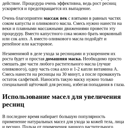
действие. Процедура очень эффективна, ведь рост ресниц
ускоряется и предотвращается их выпадение.
Очень благоприятен
массаж век
с взятыми в равных частях
соком капусты и оливкового масла. Смесь нужно нанести на
веки и плавными массажными движениями провести эту
процедуру. Вместо капустного сока можно брать морковный
или сок алоэ. А вместо оливкового масла подойдёт и
репейное или касторовое.
Незаменимой в деле ухода за ресницами и ускорением их
роста будет и простая
домашняя маска.
Необходимо просто
смешать две части любого растительного масла (лучше
оливкового), одну часть сока алоэ и 1-2 капли витамина А.
Смесь нанести на ресницы на 30 минут, а после промакнуть
остаток салфеткой. Наносить такую маску нужно только
специальной щёточкой для ресниц, избегая попадания в глаза.
Использование масел для увеличения
ресниц
В последнее время набирает большую популярность
применение натуральных масел для ухода за кожей тела, лица
и ресниц. Польза от применения данного растительного