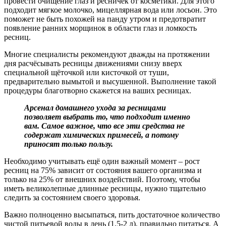
провести очищение глаз и ресничек от косметики. Для этого
подходит мягкое молочко, мицеллярная вода или лосьон. Это
поможет не быть похожей на панду утром и предотвратит
появление ранних морщинок в области глаз и ломкость
ресниц.
Многие специалисты рекомендуют дважды на протяжении
дня расчёсывать ресницы движениями снизу вверх
специальной щёточкой или кисточкой от туши,
предварительно вымытой и высушенной. Выполнение такой
процедуры благотворно скажется на ваших ресницах.
Арсенал домашнего ухода за ресницами
позволяет выбрать то, что подходит именно
вам. Самое важное, что все эти средства не
содержат химических примесей, а потому
приносят только пользу.
Необходимо учитывать ещё один важный момент – рост
ресниц на 75% зависит от состояния вашего организма и
только на 25% от внешних воздействий. Поэтому, чтобы
иметь великолепные длинные ресницы, нужно тщательно
следить за состоянием своего здоровья.
Важно полноценно высыпаться, пить достаточное количество
чистой питьевой воды в день (1,5-2 л), правильно питаться. А