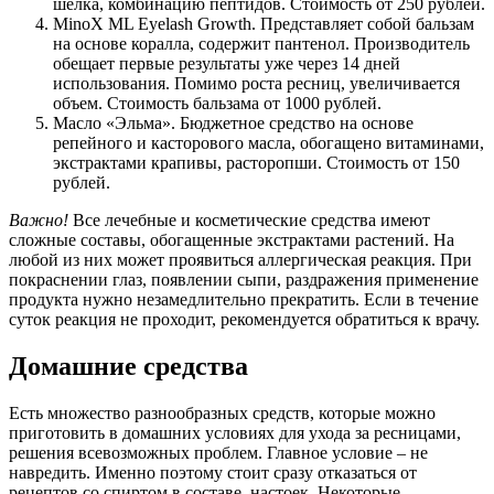
шелка, комбинацию пептидов. Стоимость от 250 рублей.
MinoX ML Eyelash Growth. Представляет собой бальзам
на основе коралла, содержит пантенол. Производитель
обещает первые результаты уже через 14 дней
использования. Помимо роста ресниц, увеличивается
объем. Стоимость бальзама от 1000 рублей.
Масло «Эльма». Бюджетное средство на основе
репейного и касторового масла, обогащено витаминами,
экстрактами крапивы, расторопши. Стоимость от 150
рублей.
Важно!
Все лечебные и косметические средства имеют
сложные составы, обогащенные экстрактами растений. На
любой из них может проявиться аллергическая реакция. При
покраснении глаз, появлении сыпи, раздражения применение
продукта нужно незамедлительно прекратить. Если в течение
суток реакция не проходит, рекомендуется обратиться к врачу.
Домашние средства
Есть множество разнообразных средств, которые можно
приготовить в домашних условиях для ухода за ресницами,
решения всевозможных проблем. Главное условие – не
навредить. Именно поэтому стоит сразу отказаться от
рецептов со спиртом в составе, настоек. Некоторые