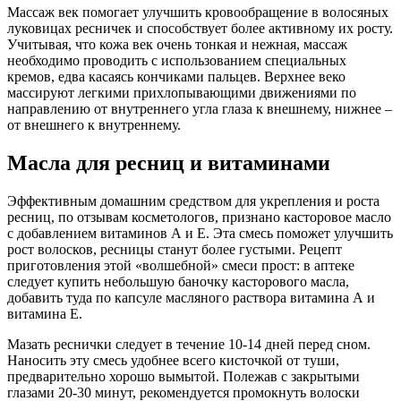
Массаж век помогает улучшить кровообращение в волосяных
луковицах ресничек и способствует более активному их росту.
Учитывая, что кожа век очень тонкая и нежная, массаж
необходимо проводить с использованием специальных
кремов, едва касаясь кончиками пальцев. Верхнее веко
массируют легкими прихлопывающими движениями по
направлению от внутреннего угла глаза к внешнему, нижнее –
от внешнего к внутреннему.
Масла для ресниц и витаминами
Эффективным домашним средством для укрепления и роста
ресниц, по отзывам косметологов, признано касторовое масло
с добавлением витаминов А и Е. Эта смесь поможет улучшить
рост волосков, ресницы станут более густыми. Рецепт
приготовления этой «волшебной» смеси прост: в аптеке
следует купить небольшую баночку касторового масла,
добавить туда по капсуле масляного раствора витамина А и
витамина Е.
Мазать реснички следует в течение 10-14 дней перед сном.
Наносить эту смесь удобнее всего кисточкой от туши,
предварительно хорошо вымытой. Полежав с закрытыми
глазами 20-30 минут, рекомендуется промокнуть волоски