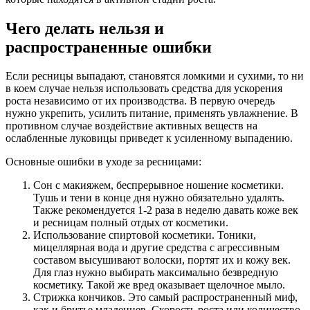
Чего делать нельзя и
распространенные ошибки
Если ресницы выпадают, становятся ломкими и сухими, то ни
в коем случае нельзя использовать средства для ускорения
роста независимо от их производства. В первую очередь
нужно укрепить, усилить питание, применять увлажнение. В
противном случае воздействие активных веществ на
ослабленные луковицы приведет к усиленному выпадению.
Основные ошибки в уходе за ресницами:
Сон с макияжем, беспрерывное ношение косметики.
Тушь и тени в конце дня нужно обязательно удалять.
Также рекомендуется 1-2 раза в неделю давать коже век
и ресницам полный отдых от косметики.
Использование спиртовой косметики. Тоники,
мицеллярная вода и другие средства с агрессивным
составом высушивают волоски, портят их и кожу век.
Для глаз нужно выбирать максимально безвредную
косметику. Такой же вред оказывает щелочное мыло.
Стрижка кончиков. Это самый распространенный миф,
как и бритье младенцев. Скорость роста или количество