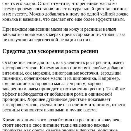
смыть его водой. Стоит отметить, что репейное масло ко
всему прочему восстанавливает натуральный цвет волосинок
и их густоту. Можно добавлять к нему по одной чайной ложке
коньяка и вазелина, что сделает его еще более эффективным.
При каждом нанесении масел на кожу и ресницы нельзя
забывать о возможных мерах предосторожности, чтобы глаза
не получили аллергической реакции на них.
Средства для ускорения роста ресниц
Особое значение для того, как увеличить рост ресниц, имеет
касторовое масло. К нему можно применять любые добавки:
витамины, сок моркови, виноградные косточки, зародыши
пшеницы, облепиховое масло и из шиповника. Например,
смешивание касторового масла с черным, хорошо
заваренным, чаем приводит к потемнению ресниц. Такой же
эффект наблюдается от добавления рома в одинаковой
пропорции. Хорошее дубильное действие показывает
касторовое масло, смешанное с вазелином и танином, отчего
ресницы становятся пышными и лучше растут.
Кроме механического воздействия на ресницы и кожу век,
стоит ввести в свое питание такие жизненно важные
продукты, как орехи, свежие овощи и фрукты, молочные