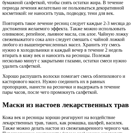
бумажной салфеткой, чтобы снять остатки жира. В течение
периода лечения желательно не пользоваться декоративной
косметикой: не наносить тушь, подводку, тени для век.
Повторять такое лечение ресниц следует каждые 2-3 месяца до
достижения желаемого эффекта. Также можно использовать
оливковое, репейное, льняное масла, сок алое. Чайную ложку
свежевыжатого сока алоэ следует смешать с чайной ложкой
любого из вышеперечисленных масел. Хранить эту смесь
нужно в холодильники и каждый вечер в течение 2 недель
втирать в кожу век и наносить на ресницы. Полежав
несколько минут с закрытыми глазами, остатки смеси нужно
удалить салфеткой.
Хорошо распушить волоски помогает смесь облепихового и
касторового масел. Нужно соединить их в равных
пропорциях, нанести на реснички и выдержать в течение
пары часов, после чего промокнуть салфеткой.
Маски из настоев лекарственных трав
Кожа век и ресницы хорошо реагируют на воздействие
лекарственных трав, таких, как ромашка, шалфей, василек.
Также можно делать настои из свежезаваренного черного чая.