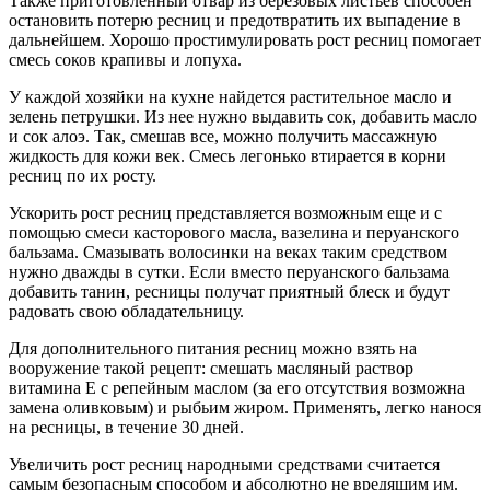
Также приготовленный отвар из березовых листьев способен
остановить потерю ресниц и предотвратить их выпадение в
дальнейшем. Хорошо простимулировать рост ресниц помогает
смесь соков крапивы и лопуха.
У каждой хозяйки на кухне найдется растительное масло и
зелень петрушки. Из нее нужно выдавить сок, добавить масло
и сок алоэ. Так, смешав все, можно получить массажную
жидкость для кожи век. Смесь легонько втирается в корни
ресниц по их росту.
Ускорить рост ресниц представляется возможным еще и с
помощью смеси касторового масла, вазелина и перуанского
бальзама. Смазывать волосинки на веках таким средством
нужно дважды в сутки. Если вместо перуанского бальзама
добавить танин, ресницы получат приятный блеск и будут
радовать свою обладательницу.
Для дополнительного питания ресниц можно взять на
вооружение такой рецепт: смешать масляный раствор
витамина Е с репейным маслом (за его отсутствия возможна
замена оливковым) и рыбьим жиром. Применять, легко нанося
на ресницы, в течение 30 дней.
Увеличить рост ресниц народными средствами считается
самым безопасным способом и абсолютно не вредящим им.