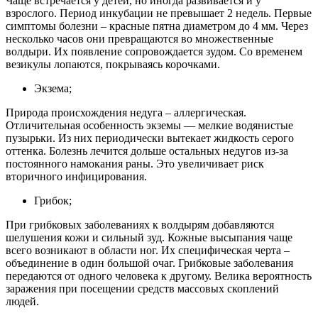
Чаще встречается у детей, но иногда развивается и у
взрослого. Период инкубации не превышает 2 недель. Первые
симптомы болезни – красные пятна диаметром до 4 мм. Через
несколько часов они превращаются во множественные
волдыри. Их появление сопровождается зудом. Со временем
везикулы лопаются, покрываясь корочками.
Экзема;
Природа происхождения недуга – аллергическая.
Отличительная особенность экземы — мелкие водянистые
пузырьки. Из них периодически вытекает жидкость серого
оттенка. Болезнь лечится дольше остальных недугов из-за
постоянного намокания раны. Это увеличивает риск
вторичного инфицирования.
Грибок;
При грибковых заболеваниях к волдырям добавляются
шелушения кожи и сильный зуд. Кожные высыпания чаще
всего возникают в области ног. Их специфическая черта –
объединение в один большой очаг. Грибковые заболевания
передаются от одного человека к другому. Велика вероятность
заражения при посещении средств массовых скоплений
людей.