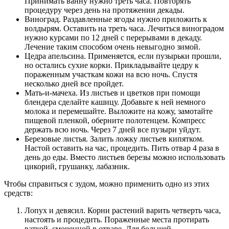
Принимать ванну нужно треть часа. Повторять
процедуру через день на протяжении декады.
Виноград. Раздавленные ягоды нужно приложить к
волдырям. Оставить на треть часа. Лечиться виноградом
нужно курсами по 12 дней с перерывами в декаду.
Лечение таким способом очень невыгодно зимой.
Цедра апельсина. Применяется, если пузырьки прошли,
но остались сухие корки. Прикладывайте цедру к
пораженным участкам кожи на всю ночь. Спустя
несколько дней все пройдет.
Мать-и-мачеха. Из листьев и цветков при помощи
блендера сделайте кашицу. Добавьте к ней немного
молока и перемешайте. Выложите на кожу, замотайте
пищевой пленкой, оберните полотенцем. Компресс
держать всю ночь. Через 7 дней все пузыри уйдут.
Березовые листья. Залить ложку листьев кипятком.
Настой оставить на час, процедить. Пить отвар 4 раза в
день до еды. Вместо листьев березы можно использовать
цикорий, грушанку, лабазник.
Чтобы справиться с зудом, можно применить одно из этих
средств:
Лопух и девясил. Корни растений варить четверть часа,
настоять и процедить. Пораженные места протирать
ваткой, смоченной в отваре. Для большей