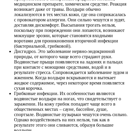
медицинском препарате, химическом средстве. Реакция
возникает даже от травы. Волдыри обычно
локализуются в тех местах кожи, где она соприкасалась
с провокатором аллергии. Они сильно чешутся и зудят,
доставляя дискомфорт. Высыпания трогать нельзя,
поскольку при повреждении они лопаются, возникают
мокнущие эрозии, которые становятся входными
воротами для проникновения вторичной инфекции
(бактериальной, грибковой).
Дисгидроз. Это заболевание нервно-эндокринной
природы, от которого чаще всего страдают руки.
Водянистые прыщи появляются на ладонях и пальцах
при контакте с моющими средствами, водой и в
результате стресса. Сопровождается заболевание зудом и
жжением. Когда волдыри вскрываются и вытекает
жидкое содержимое, через некоторое время появляется
сухая корочка.
Грибковые инфекции. Их особенностью являются
водянистые волдыри на ногах, что свидетельствует о
заражении. На кожу грибок попадает чаще всего в
общественных местах – сауне, бассейне, душе,
спортзале. Водянистые пузырьки чешутся очень сильно.
Однако воздействовать на них нельзя, так как в
результате этого они сливаются, образуя большие
волдыри.