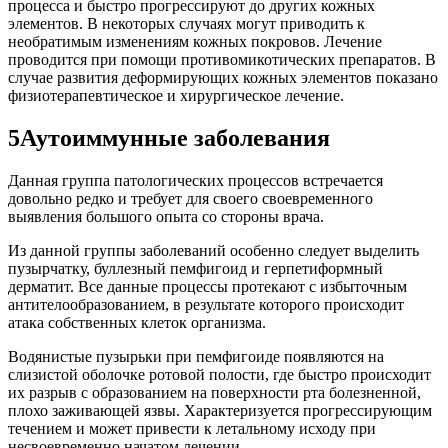
процесса и быстро прогрессируют до других кожных
элементов. В некоторых случаях могут приводить к
необратимым изменениям кожных покровов. Лечение
проводится при помощи противомикотических препаратов. В
случае развития деформирующих кожных элементов показано
физиотерапевтическое и хирургическое лечение.
5Аутоиммунные заболевания
Данная группа патологических процессов встречается
довольно редко и требует для своего своевременного
выявления большого опыта со стороны врача.
Из данной группы заболеваний особенно следует выделить
пузырчатку, буллезный пемфигоид и герпетиформный
дерматит. Все данные процессы протекают с избыточным
антителообразованием, в результате которого происходит
атака собственных клеток организма.
Водянистые пузырьки при пемфигоиде появляются на
слизистой оболочке ротовой полости, где быстро происходит
их разрыв с образованием на поверхности рта болезненной,
плохо заживающей язвы. Характеризуется прогрессирующим
течением и может привести к летальному исходу при
несвоевременно начатом лечении.