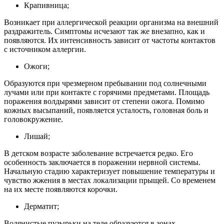
Крапивница;
Возникает при аллергической реакции организма на внешний
раздражитель. Симптомы исчезают так же внезапно, как и
появляются. Их интенсивность зависит от частоты контактов
с источником аллергии.
Ожоги;
Образуются при чрезмерном пребывании под солнечными
лучами или при контакте с горячими предметами. Площадь
поражения волдырями зависит от степени ожога. Помимо
кожных высыпаний, появляется усталость, головная боль и
головокружение.
Лишай;
В детском возрасте заболевание встречается редко. Его
особенность заключается в поражении нервной системы.
Начальную стадию характеризует повышение температуры и
чувство жжения в местах локализации прыщей. Со временем
на их месте появляются корочки.
Дерматит;
Водянистые пузырьки на теле образуются в зонах,