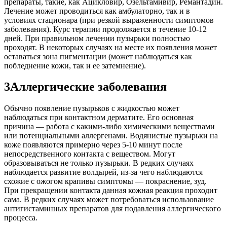
препараты, такие, как Ацикловир, Озельтамивир, Ремантадин.
Лечение может проводиться как амбулаторно, так и в
условиях стационара (при резкой выраженности симптомов
заболевания). Курс терапии продолжается в течение 10-12
дней. При правильном лечении пузырьки полностью
проходят. В некоторых случаях на месте их появления может
оставаться зона пигментации (может наблюдаться как
побледнение кожи, так и ее затемнение).
3Аллергические заболевания
Обычно появление пузырьков с жидкостью может
наблюдаться при контактном дерматите. Его основная
причина — работа с какими-либо химическими веществами
или потенциальными аллергенами. Водянистые пузырьки на
коже появляются примерно через 5-10 минут после
непосредственного контакта с веществом. Могут
образовываться не только пузырьки. В редких случаях
наблюдается развитие волдырей, из-за чего наблюдаются
схожие с ожогом крапивы симптомы — покраснение, зуд.
При прекращении контакта данная кожная реакция проходит
сама. В редких случаях может потребоваться использование
антигистаминных препаратов для подавления аллергического
процесса.