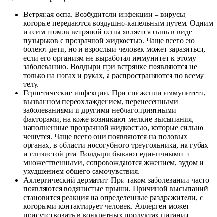
Ветряная оспа. Возбудители инфекции – вирусы,
которые передаются воздушно-капельным путем. Одним
из симптомов ветряной оспы является сыпь в виде
пузырьков с прозрачной жидкостью. Чаще всего ею
болеют дети, но и взрослый человек может заразиться,
если его организм не выработал иммунитет к этому
заболеванию. Волдыри при ветрянке появляются не
только на ногах и руках, а распространяются по всему
телу.
Герпетические инфекции. При снижении иммунитета,
вызванном переохлаждением, перенесенными
заболеваниями и другими неблагоприятными
факторами, на коже возникают мелкие высыпания,
наполненные прозрачной жидкостью, которые сильно
чешутся. Чаще всего они появляются на половых
органах, в области носогубного треугольника, на губах
и слизистой рта. Волдыри бывают единичными и
множественными, сопровождаются жжением, зудом и
ухудшением общего самочувствия.
Аллергический дерматит. При таком заболевании часто
появляются водянистые прыщи. Причиной высыпаний
становится реакция на определенные раздражители, с
которыми контактирует человек. Аллерген может
присутствовать в конкретных продуктах питания,