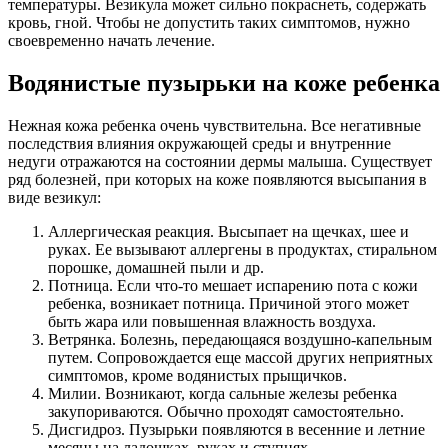
температуры. Везикула может сильно покраснеть, содержать
кровь, гной. Чтобы не допустить таких симптомов, нужно
своевременно начать лечение.
Водянистые пузырьки на коже ребенка
Нежная кожа ребенка очень чувствительна. Все негативные
последствия влияния окружающей среды и внутренние
недуги отражаются на состоянии дермы малыша. Существует
ряд болезней, при которых на коже появляются высыпания в
виде везикул:
Аллергическая реакция. Высыпает на щечках, шее и
руках. Ее вызывают аллергены в продуктах, стиральном
порошке, домашней пыли и др.
Потница. Если что-то мешает испарению пота с кожи
ребенка, возникает потница. Причиной этого может
быть жара или повышенная влажность воздуха.
Ветрянка. Болезнь, передающаяся воздушно-капельным
путем. Сопровождается еще массой других неприятных
симптомов, кроме водянистых прыщичков.
Милии. Возникают, когда сальные железы ребенка
закупориваются. Обычно проходят самостоятельно.
Дисгидроз. Пузырьки появляются в весенние и летние
месяцы на ладошках, руках и ступнях.