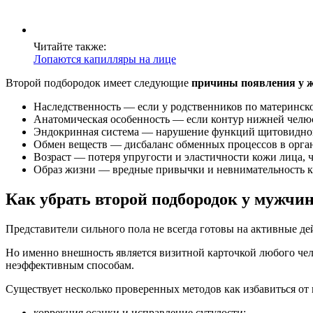
Читайте также:
Лопаются капилляры на лице
Второй подбородок имеет следующие
причины появления у 
Наследственность — если у родственников по материнской
Анатомическая особенность — если контур нижней челюст
Эндокринная система — нарушение функций щитовидной
Обмен веществ — дисбаланс обменных процессов в орган
Возраст — потеря упругости и эластичности кожи лица,
Образ жизни — вредные привычки и невнимательность к
Как убрать второй подбородок у мужчи
Представители сильного пола не всегда готовы на активные де
Но именно внешность является визитной карточкой любого чел
неэффективным способам.
Существует несколько проверенных методов как избавиться от 
коррекция осанки и исправление сутулости;