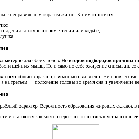
ны с неправильным образом жизни. К ним относится:
тке;
и сидении за компьютером, чтении или ходьбе;
одушка.
ния
арактерно для обоих полов. Но
второй подбородок причины п
лабости шейных мышц. Но и само по себе ожирение списывать со с
и
н
носят общий характер, связанный с жизненными привычками. Н
а на третьем — положение головы во время сна и увеличение ве
ния
ерьёзный характер. Вероятность образования жировых складок в
и и стараются как можно серьёзнее отнестись к устранению её 