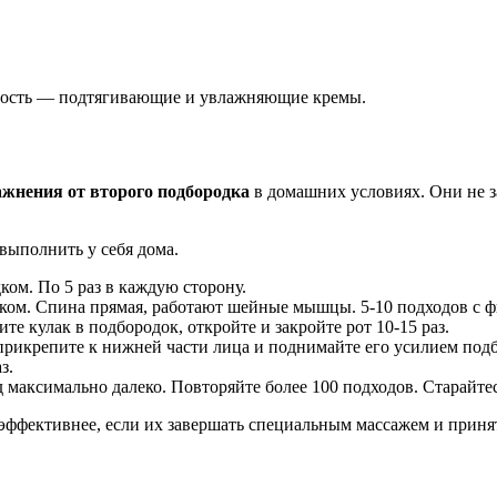
рость — подтягивающие и увлажняющие кремы.
ажнения от второго подбородка
в домашних условиях. Они не за
выполнить у себя дома.
ом. По 5 раз в каждую сторону.
ом. Спина прямая, работают шейные мышцы. 5-10 подходов с фи
е кулак в подбородок, откройте и закройте рот 10-15 раз.
икрепите к нижней части лица и поднимайте его усилием под
з.
 максимально далеко. Повторяйте более 100 подходов. Старайте
 эффективнее, если их завершать специальным массажем и приня