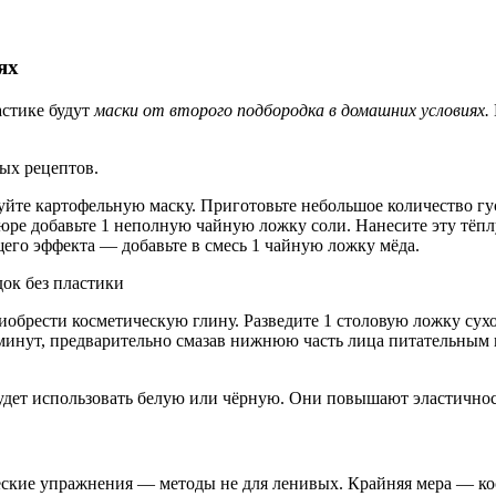
ях
стике будут
маски от второго подбородка в домашних условиях.
ых рецептов.
уйте картофельную маску. Приготовьте небольшое количество гус
ре добавьте 1 неполную чайную ложку соли. Нанесите эту тёплу
го эффекта — добавьте в смесь 1 чайную ложку мёда.
ок без пластики
иобрести косметическую глину. Разведите 1 столовую ложку сух
5 минут, предварительно смазав нижнюю часть лица питательным 
будет использовать белую или чёрную. Они повышают эластично
ские упражнения — методы не для ленивых. Крайняя мера — кос