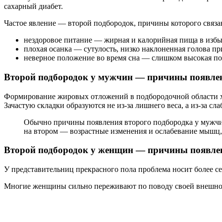
сахарный диабет.
Частое явление — второй подбородок, причины которого связа
нездоровое питание — жирная и калорийная пища в избы
плохая осанка — сутулость, низко наклоненная голова пр
неверное положение во время сна — слишком высокая п
Второй подбородок у мужчин — причины появле
Формирование жировых отложений в подбородочной области х
Зачастую складки образуются не из-за лишнего веса, а из-за с
Обычно причины появления второго подбородка у мужч
на втором — возрастные изменения и ослабевание мышц, 
Второй подбородок у женщин — причины появле
У представительниц прекрасного пола проблема носит более с
Многие женщины сильно переживают по поводу своей внешност