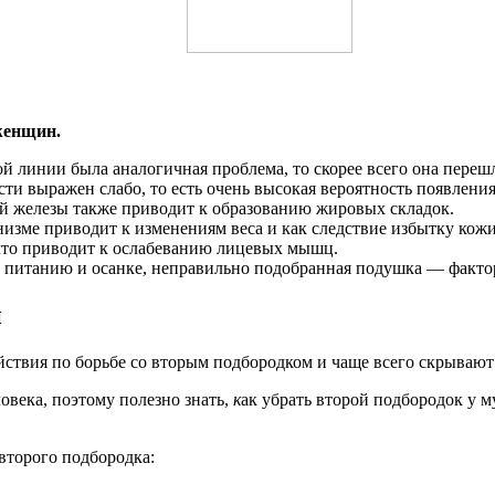
женщин.
 линии была аналогичная проблема, то скорее всего она перешл
и выражен слабо, то есть очень высокая вероятность появления
 железы также приводит к образованию жировых складок.
изме приводит к изменениям веса и как следствие избытку кож
 что приводит к ослабеванию лицевых мышц.
 питанию и осанке, неправильно подобранная подушка — факт
н
йствия по борьбе со вторым подбородком и чаще всего скрывают
овека, поэтому полезно знать,
к
ак убрать второй подбородок у 
второго подбородка: