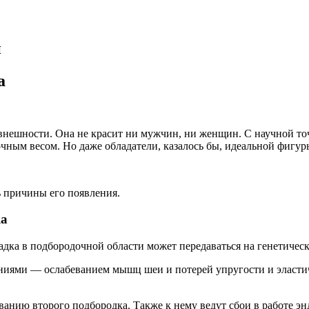
н
а
 внешности. Она не красит ни мужчин, ни женщин. С научной то
чным весом. Но даже обладатели, казалось бы, идеальной фигур
ь причины его появления.
ка
дка в подбородочной области может передаваться на генетическ
иями — ослабеванием мышц шеи и потерей упругости и эластичн
ованию второго подбородка. Также к нему ведут сбои в работе