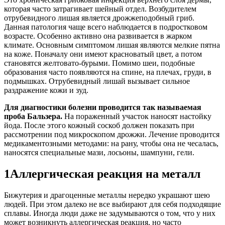
которая часто затрагивает шейный отдел. Возбудителем
отрубевидного лишая является дрожжеподобный гриб.
Данная патология чаще всего наблюдается в подростковом
возрасте. Особенно активно она развивается в жарком
климате. Основным симптомом лишая являются мелкие пятна
на коже. Поначалу они имеют красноватый цвет, а потом
становятся желтовато-бурыми. Помимо шеи, подобные
образования часто появляются на спине, на плечах, груди, в
подмышках. Отрубевидный лишай вызывает сильное
раздражение кожи и зуд.
Для диагностики болезни проводится так называемая
проба Бальзера.
На пораженный участок наносят настойку
йода. После этого кожный соскоб должен показать при
рассмотрении под микроскопом дрожжи. Лечение проводится
медикаментозными методами: на рану, чтобы она не чесалась,
наносятся специальные мази, лосьоны, шампуни, гели.
1Аллергическая реакция на металл
Бижутерия и драгоценные металлы нередко украшают шею
людей. При этом далеко не все выбирают для себя подходящие
сплавы. Иногда люди даже не задумываются о том, что у них
может возникнуть аллергическая реакция, но часто