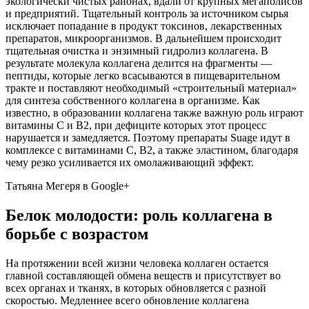
экологически чистых районах, вдали от крупных мегаполисов
и предприятий. Тщательный контроль за источником сырья
исключает попадание в продукт токсинов, лекарственных
препаратов, микроорганизмов. В дальнейшем происходит
тщательная очистка и энзимный гидролиз коллагена. В
результате молекула коллагена делится на фрагменты —
пептиды, которые легко всасываются в пищеварительном
тракте и поставляют необходимый «строительный материал»
для синтеза собственного коллагена в организме. Как
известно, в образовании коллагена также важную роль играют
витамины С и В2, при дефиците которых этот процесс
нарушается и замедляется. Поэтому препараты Suage идут в
комплексе с витаминами С, В2, а также эластином, благодаря
чему резко усиливается их омолаживающий эффект.
Татьяна Мегеря в Google+
Белок молодости: роль коллагена в
борьбе с возрастом
На протяжении всей жизни человека коллаген остается
главной составляющей обмена веществ и присутствует во
всех органах и тканях, в которых обновляется с разной
скоростью. Медленнее всего обновление коллагена