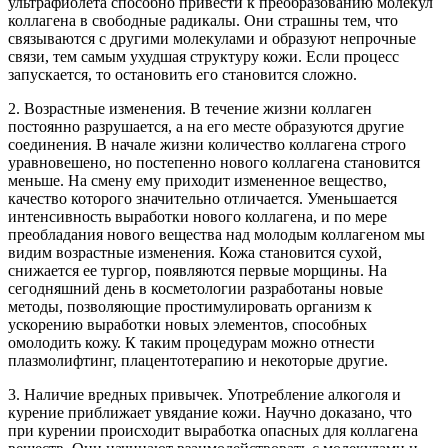
ультрафиолета способно привести к преобразованию молекул
коллагена в свободные радикалы. Они страшны тем, что
связываются с другими молекулами и образуют непрочные
связи, тем самым ухудшая структуру кожи. Если процесс
запускается, то остановить его становится сложно.
2. Возрастные изменения. В течение жизни коллаген
постоянно разрушается, а на его месте образуются другие
соединения. В начале жизни количество коллагена строго
уравновешено, но постепенно нового коллагена становится
меньше. На смену ему приходит измененное вещество,
качество которого значительно отличается. Уменьшается
интенсивность выработки нового коллагена, и по мере
преобладания нового вещества над молодым коллагеном мы
видим возрастные изменения. Кожа становится сухой,
снижается ее тургор, появляются первые морщины. На
сегодняшний день в косметологии разработаны новые
методы, позволяющие простимулировать организм к
ускорению выработки новых элементов, способных
омолодить кожу. К таким процедурам можно отнести
плазмолифтинг, плацентотерапию и некоторые другие.
3. Наличие вредных привычек. Употребление алкоголя и
курение приближает увядание кожи. Научно доказано, что
при курении происходит выработка опасных для коллагена