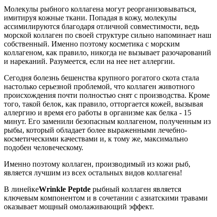
Молекулы рыбного коллагена могут реорганизовываться,
имитируя кожные ткани. Попадая в кожу, молекулы
ассимилируются благодаря отличной совместимости, ведь
морской коллаген по своей структуре сильно напоминает наш
собственный. Именно поэтому косметика с морским
коллагеном, как правило, никогда не вызывает разочарований
и нареканий. Разумеется, если на нее нет аллергии.
Сегодня болезнь бешенства крупного рогатого скота стала
настолько серьезной проблемой, что коллаген животного
происхождения почти полностью снят с производства. Кроме
того, такой белок, как правило, отторгается кожей, вызывая
аллергию и время его работы в организме как белка ‑ 15
минут. Его заменили безопасным коллагеном, полученным из
рыбы, который обладает более выраженными лечебно-
косметическими качествами и, к тому же, максимально
подобен человеческому.
Именно поэтому коллаген, производимый из кожи рыб,
является лучшим из всех остальных видов коллагена!
В линейке
Wrinkle
P
eptde
рыбный коллаген является
ключевым компонентом и в сочетании с азиатскими травами
оказывает мощный омолаживающий эффект.