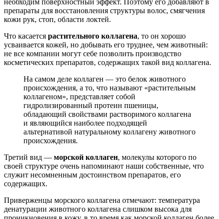
необходим поверхностный эффект. Поэтому его добавляют в
препараты для восстановления структуры волос, смягчения
кожи рук, стоп, области локтей.
Что касается
растительного коллагена
, то он хорошо
усваивается кожей, но добывать его труднее, чем животный:
не все компании могут себе позволить производство
косметических препаратов, содержащих такой вид коллагена.
На самом деле коллаген — это белок животного
происхождения, а то, что называют «растительным
коллагеном», представляет собой
гидролизированный протеин пшеницы,
обладающий свойствами растворимого коллагена
и являющийся наиболее подходящей
альтернативой натуральному коллагену животного
происхождения.
Третий вид —
морской коллаген
, молекулы которого по
своей структуре очень напоминают наши собственные, что
служит несомненным достоинством препаратов, его
содержащих.
Приверженцы морского коллагена отмечают: температура
денатурации животного коллагена слишком высока для
проникновения в кожу, в то время как морской коллаген более