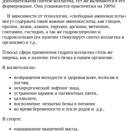
дополнительном синтезе коллагена, тут же включаются в его
формирование. Они усваиваются практически на 100%!
В зависимости от технологии, «свободные аминокислоты»
могут содержать такие важные аминокислоты, как глицин,
пролин, лизин, аланин, тирозин, аргинин, метионин,
глютамин, гистидин, а так же гидроксипролин и
гидроксилизин (их наличие стимулирует синтез коллагена в
организме) и т.д..
Плюсы: сфера применения гидрата коллагена столь же
широка, как и наличие этого белка в нашем организме.
В косметологии:
возвращения молодости и здоровья коже, волосам и
ногтям,
нехирургический лифтинг лица,
устранение шрамов и пигментных пятен,
целлюлите,
восполнение нехватки белка в питании
во время беременности и после родов и д.р..
В спорте:
наращивание мышечной массы,