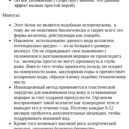
Легкое увлажнение ( существует мнение, что данный
эффект вызван простой верой).
Минусы:
Этот белок не является подобным человеческому, к
тому же он неактивен биологически и скорее всего это
форма желатина, действующая как плацебо.
Накожное использование данного вида коллагена
потенциально вредно — из-за большого размера
молекул. Он не оправдывает свое назначение (
увлажнения и разглаживания морщин не происходит),
т.к. молекулы просто не могут проникнуть в глубь
кожи. Вместо того чтобы приносить пользу, он оседает
на поверхности кожи, закупоривая поры и препятствует
испарению воды, образуя пленку подобно техническому
маслу.
Инъекционный метод применяется в пластической
хирургии для накачивания под кожу и сглаживания
морщин за счет создания припухлости. Организм
воспринимает такой коллаген как чужеродное тело и
выводит его в течение года. Поэтому каждые 6-12
месяцев требуются дополнительные инъекции, чтобы
поддерживать внешний вид.
Кроме того возникает высокий риск аллергической
реакции, заражения болезнью бешенства.