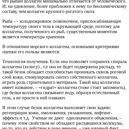
что рыбий коллаген минимально отличается от человеческого.
И, на удивление, более приближен к нему по биохимическому
составу, чем коллаген крупного рогатого скота
Рыба — холоднокровное позвоночное, приспосабливающее
температуру своего тела к окружающей среде, поэтому для
коллагена, полученного из рыб, существенным моментом
является температура хранения.
В отношении морского коллагена, основными критериями
оценки его пользы являются:
Технология получения. Если она позволяет сохранить спираль
коллагена (хелису) , т.е она не будет подвержена распаду, то
такой белок обладает способностью проникать сквозь роговой
слой кожи, стимулировать синтез собственного коллагена,
играть роль строительного материала. Такой вид коллагена
имеет название, – «гидрат» коллагена (тоже стоит запомнить),
где белки коллагена связывают воду, образуя естественный
гель, а не просто в ней плавают.
В этом случае белок коллагена выполняет свои задачи:
регенерации кожи, омоложения, увлажнения, лифтинг-
эффекта и т.д. Ученые не дают однозначного объяснения, –
почему этим свойством не обладают распавшиеся молекулы,
но то, что их действие в разы меньше, – уже научный факт.