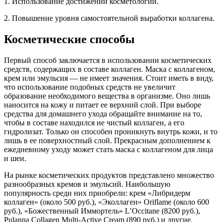
1. Использование достижений косметологии.
2. Повышение уровня самостоятельной выработки коллагена.
Косметические способы
Первый способ заключается в использовании косметических
средств, содержащих в составе коллаген. Маска с коллагеном,
крем или эмульсия — не имеет значения. Стоит иметь в виду,
что использование подобных средств не увеличит
образование необходимого вещества в организме. Оно лишь
наносится на кожу и питает ее верхний слой. При выборе
средства для домашнего ухода обращайте внимание на то,
чтобы в составе находился не чистый коллаген, а его
гидролизат. Только он способен проникнуть внутрь кожи, и то
лишь в ее поверхностный слой. Прекрасным дополнением к
ежедневному уходу может стать маска с коллагеном для лица
и шеи.
На рынке косметических продуктов представлено множество
разнообразных кремов и эмульсий. Наибольшую
популярность среди них приобрели: крем «Либридерм
коллаген» (около 500 руб.), «Эколлаген» Oriflame (около 600
руб.), «Божественный Иммортель» L’Occitane (8200 руб.),
Pulanna Collagen Multi-Active Cream (890 руб.) и другие.