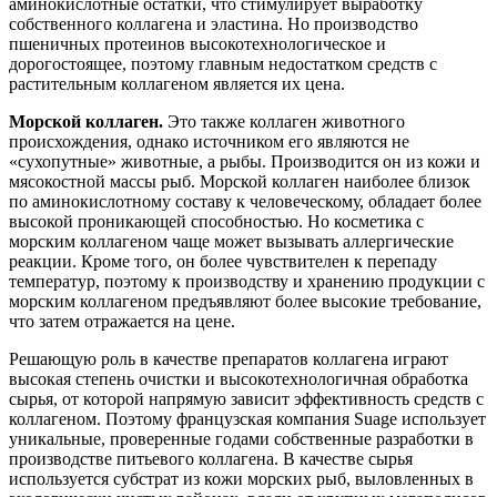
аминокислотные остатки, что стимулирует выработку
собственного коллагена и эластина. Но производство
пшеничных протеинов высокотехнологическое и
дорогостоящее, поэтому главным недостатком средств с
растительным коллагеном является их цена.
Морской коллаген.
Это также коллаген животного
происхождения, однако источником его являются не
«сухопутные» животные, а рыбы. Производится он из кожи и
мясокостной массы рыб. Морской коллаген наиболее близок
по аминокислотному составу к человеческому, обладает более
высокой проникающей способностью. Но косметика с
морским коллагеном чаще может вызывать аллергические
реакции. Кроме того, он более чувствителен к перепаду
температур, поэтому к производству и хранению продукции с
морским коллагеном предъявляют более высокие требование,
что затем отражается на цене.
Решающую роль в качестве препаратов коллагена играют
высокая степень очистки и высокотехнологичная обработка
сырья, от которой напрямую зависит эффективность средств с
коллагеном. Поэтому французская компания Suage использует
уникальные, проверенные годами собственные разработки в
производстве питьевого коллагена. В качестве сырья
используется субстрат из кожи морских рыб, выловленных в