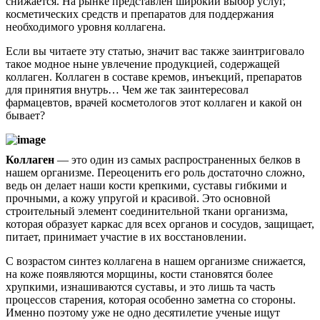
снижается. На рынке представлен широкий выбор услуг,
косметических средств и препаратов для поддержания
необходимого уровня коллагена.
Если вы читаете эту статью, значит вас также заинтриговало
такое модное ныне увлечение продукцией, содержащей
коллаген. Коллаген в составе кремов, инъекций, препаратов
для принятия внутрь… Чем же так заинтересовал
фармацевтов, врачей косметологов этот коллаген и какой он
бывает?
Коллаген
— это один из самых распространенных белков в
нашем организме. Переоценить его роль достаточно сложно,
ведь он делает наши кости крепкими, суставы гибкими и
прочными, а кожу упругой и красивой. Это основной
строительный элемент соединительной ткани организма,
которая образует каркас для всех органов и сосудов, защищает,
питает, принимает участие в их восстановлении.
С возрастом синтез коллагена в нашем организме снижается,
на коже появляются морщины, кости становятся более
хрупкими, изнашиваются суставы, и это лишь та часть
процессов старения, которая особенно заметна со стороны.
Именно поэтому уже не одно десятилетие ученые ищут