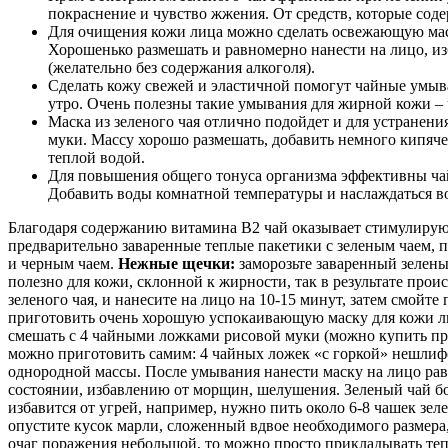
покраснение и чувство жжения. От средств, которые соде
Для очищения кожи лица можно сделать освежающую маску 
Хорошенько размешать и равномерно нанести на лицо, изб
(желательно без содержания алкоголя).
Сделать кожу свежей и эластичной помогут чайные умыван
утро. Очень полезны такие умывания для жирной кожи – 
Маска из зеленого чая отлично подойдет и для устранени
муки. Массу хорошо размешать, добавить немного кипяче
теплой водой.
Для повышения общего тонуса организма эффективны чайны
Добавить воды комнатной температуры и наслаждаться в
Благодаря содержанию витамина В2 чай оказывает стимулирующ
предварительно заваренные теплые пакетики с зеленым чаем, по
и черным чаем.
Нежные щечки:
заморозьте заваренный зелены
полезно для кожи, склонной к жирности, так в результате про
зеленого чая, и нанесите на лицо на 10-15 минут, затем смой
приготовить очень хорошую успокаивающую маску для кожи лица
смешать с 4 чайными ложками рисовой муки (можно купить прак
можно приготовить самим: 4 чайных ложек «с горкой» нешлиф
однородной массы. После умывания нанести маску на лицо ра
состоянии, избавлению от морщин, шелушения. Зеленый чай бо
избавится от угрей, например, нужно пить около 6-8 чашек зел
опустите кусок марли, сложенный вдвое необходимого размера,
очаг поражения небольшой, то можно просто прикладывать теп