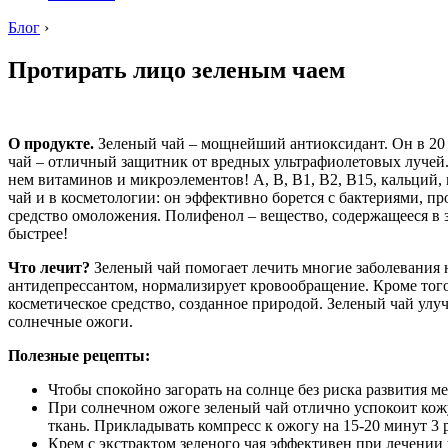
Блог
›
Протирать лицо зеленым чаем
О продукте.
Зеленый чай – мощнейший антиоксидант. Он в 20 р
чай – отличный защитник от вредных ультрафиолетовых лучей. 
нем витаминов и микроэлементов! А, В, В1, В2, В15, кальций, ц
чай и в косметологии: он эффективно борется с бактериями, 
средство омоложения. Полифенол – вещество, содержащееся в з
быстрее!
Что лечит?
Зеленый чай помогает лечить многие заболевания 
антидепрессантом, нормализирует кровообращение. Кроме того
косметическое средство, созданное природой. Зеленый чай ул
солнечные ожоги.
Полезные рецепты:
Чтобы спокойно загорать на солнце без риска развития 
При солнечном ожоге зеленый чай отлично успокоит кожу
ткань. Прикладывать компресс к ожогу на 15-20 минут 3 р
Крем с экстрактом зеленого чая эффективен при лечении 