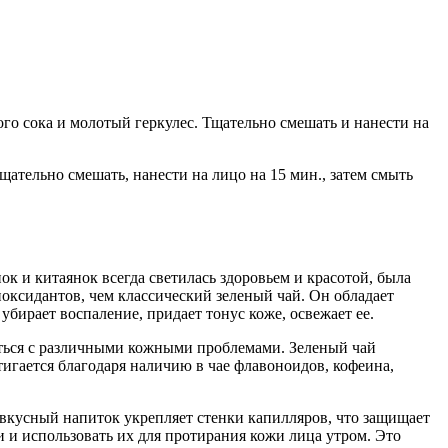
ного сока и молотый геркулес. Тщательно смешать и нанести на
Тщательно смешать, нанести на лицо на 15 мин., затем смыть
к и китаянок всегда светилась здоровьем и красотой, была
иоксидантов, чем классический зеленый чай. Он обладает
бирает воспаление, придает тонус коже, освежает ее.
оться с различными кожными проблемами. Зеленый чай
игается благодаря наличию в чае флавоноидов, кофеина,
т вкусный напиток укрепляет стенки капилляров, что защищает
 и использовать их для протирания кожи лица утром. Это