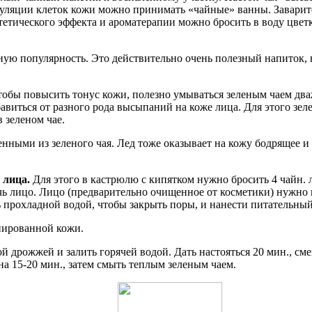
ляции клеток кожи можно принимать «чайные» ванны. Заварите 6
стетического эффекта и ароматерапии можно бросить в воду цве
ую популярность. Это действительно очень полезный напиток, н
обы повысить тонус кожи, полезно умываться зеленым чаем два
виться от разного рода высыпаний на коже лица. Для этого зеле
 зеленом чае.
нными из зеленого чая. Лед тоже оказывает на кожу бодрящее и
 лица.
Для этого в кастрюлю с кипятком нужно бросить 4 чайн. л
ь лицо. Лицо (предварительно очищенное от косметики) нужно 
прохладной водой, чтобы закрыть поры, и нанести питательный
нированной кожи.
кой дрожжей и залить горячей водой. Дать настояться 20 мин., с
а 15-20 мин., затем смыть теплым зеленым чаем.