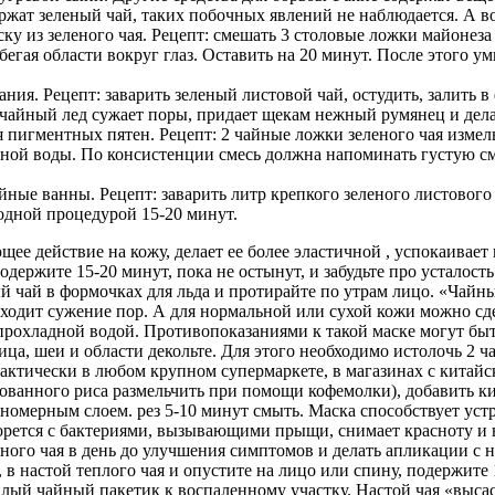
ржат зеленый чай, таких побочных явлений не наблюдается. А во
из зеленого чая. Рецепт: смешать 3 столовые ложки майонеза с
егая области вокруг глаз. Оставить на 20 минут. После этого 
ия. Рецепт: заварить зеленый листовой чай, остудить, залить 
чайный лед сужает поры, придает щекам нежный румянец и дела
я пигментных пятен. Рецепт: 2 чайные ложки зеленого чая изме
ной воды. По консистенции смесь должна напоминать густую сме
е ванны. Рецепт: заварить литр крепкого зеленого листового ча
одной процедурой 15-20 минут.
ее действие на кожу, делает ее более эластичной , успокаивае
держите 15-20 минут, пока не остынут, и забудьте про усталость
й чай в формочках для льда и протирайте по утрам лицо. «Чайн
исходит сужение пор. А для нормальной или сухой кожи можно сд
те прохладной водой. Противопоказаниями к такой маске могут б
, шеи и области декольте. Для этого необходимо истолочь 2 ча
тически в любом крупном супермаркете, в магазинах с китайски
ованного риса размельчить при помощи кофемолки), добавить к
вномерным слоем. рез 5-10 минут смыть. Маска способствует у
рется с бактериями, вызывающими прыщи, снимает красноту и в
еного чая в день до улучшения симптомов и делать апликации с 
 в настой теплого чая и опустите на лицо или спину, подержите
лый чайный пакетик к воспаленному участку. Настой чая «выса