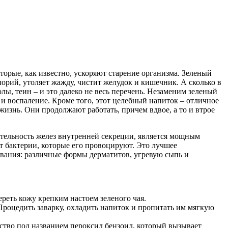
орые, как известно, ускоряют старение организма. Зеленый
орий, утоляет жажду, чистит желудок и кишечник. А сколько в
олы, теин – и это далеко не весь перечень. Незаменим зеленый
и воспаление. Кроме того, этот целебный напиток – отличное
жизнь. Они продолжают работать, причем вдвое, а то и втрое
ятельность желез внутренней секреции, является мощным
т бактерии, которые его провоцируют. Это лучшее
евания: различные формы дерматитов, угревую сыпь и
реть кожу крепким настоем зеленого чая.
Процедить заварку, охладить напиток и пропитать им мягкую
ество под названием пероксид бензоил, который вызывает