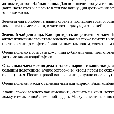
антиоксидантов.
Чайная ванна.
Для повышения тонуса и стиму
дайте настояться и вылейте в теплую ванну. Для достижения э
эфирное масло.
Зеленый чай приобрел в нашей стране в последние годы огромн
домашней косметологии, в частности, для ухода за кожей.
Зеленый чай для лица. Как протирать лицо зеленым чаем
Чт
антисептическим свойствам зеленого чая он также поможет изба
протирают лицо салфеткой или ватным тампоном, смоченным в
Очень полезно протирать кожу лица кубиками льда, приготовле
дает омолаживающий эффект.
С зеленым чаем можно делать также паровые ванночки для
большим полотенцем. Будьте осторожны, чтобы паром не обжеч
и очищаются. После паровой ванночки лицо нужно ополоснуть 
Очень полезны маски с зеленым чаем для жирной и/или комби
2 чайн. ложки зеленого чая измельчить, смешать с 1 чайн. лож
ложку измельченной лимонной цедры. Маску нанести на лицо н