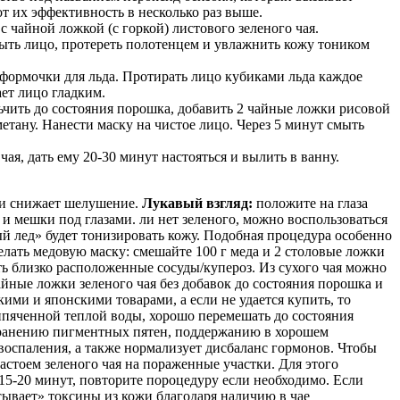
т их эффективность в несколько раз выше.
 чайной ложкой (с горкой) листового зеленого чая.
умыть лицо, протереть полотенцем и увлажнить кожу тоником
в формочки для льда. Протирать лицо кубиками льда каждое
ет лицо гладким.
льчить до состояния порошка, добавить 2 чайные ложки рисовой
тану. Нанести маску на чистое лицо. Через 5 минут смыть
я, дать ему 20-30 минут настояться и вылить в ванну.
т и снижает шелушение.
Лукавый взгляд:
положите на глаза
 и мешки под глазами. ли нет зеленого, можно воспользоваться
ый лед» будет тонизировать кожу. Подобная процедура особенно
елать медовую маску: смешайте 100 г меда и 2 столовые ложки
ыть близко расположенные сосуды/купероз. Из сухого чая можно
йные ложки зеленого чая без добавок до состояния порошка и
ми и японскими товарами, а если не удается купить, то
ипяченной теплой воды, хорошо перемешать до состояния
странению пигментных пятен, поддержанию в хорошем
оспаления, а также нормализует дисбаланс гормонов. Чтобы
настоем зеленого чая на пораженные участки. Для этого
 15-20 минут, повторите пороцедуру если необходимо. Если
сывает» токсины из кожи благодаря наличию в чае