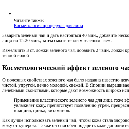
Читайте также:
Косметология процедуры для лица
Заварить зеленый чай и дать настояться 40 мин., добавить нес
лицо на 15-20 мин., затем смыть теплым зеленым чаем.
Измельчить 3 ст. ложки зеленого чая, добавить 2 чайн. ложки к
теплой водой
Косметологический эффект зеленого ча
О полезных свойствах зеленого чая было издавна известно дев
чистой, упругой, вечно молодой, свежей. В Японии выращивает
лечебными свойствами, которые дают возможность широко испол
Применение классического зеленого чая для лица тоже 
увлажняет кожу, препятствует появлению угрей, прекрас
ниацина, цинка, витаминов.
Как лучше использовать зеленый чай, чтобы кожа стала здоров
кожу от купероза. Также он способен подарить коже дополните