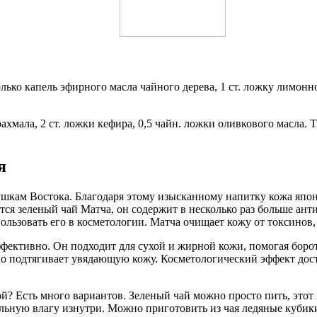
колько капель эфирного масла чайного дерева, 1 ст. ложку лимон
рахмала, 2 ст. ложки кефира, 0,5 чайн. ложки оливкового масла. 
я
ушкам Востока. Благодаря этому изысканному напитку кожа японо
ся зеленый чай Матча, он содержит в несколько раз больше ант
ьзовать его в косметологии. Матча очищает кожу от токсинов, у
эффективно. Он подходит для сухой и жирной кожи, помогая бор
но подтягивает увядающую кожу. Косметологический эффект дост
ой? Есть много вариантов. Зеленый чай можно просто пить, это
льную влагу изнутри. Можно приготовить из чая ледяные кубики