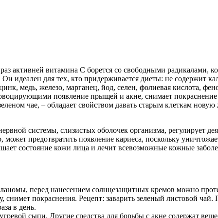
аз активней витамина С борется со свободными радикалами, кот
Он идеален для тех, кто придерживается диеты: не содержит кал
инк, медь, железо, марганец, йод, селен, фолиевая кислота, фен
провоцирующими появление прыщей и акне, снимает покраснение 
еленом чае, – обладает свойством давать старым клеткам новую 
нервной системы, слизистых оболочек организма, регулирует де
, может предотвратить появление кариеса, поскольку уничтожае
учшает состояние кожи лица и лечит всевозможные кожные забол
меланомы, перед нанесением солнцезащитных кремов можно проте
, снимет покраснения. Рецепт: заварить зеленый листовой чай. 
аза в день.
угревой сыпи. Другие средства для борьбы с акне содержат вещ