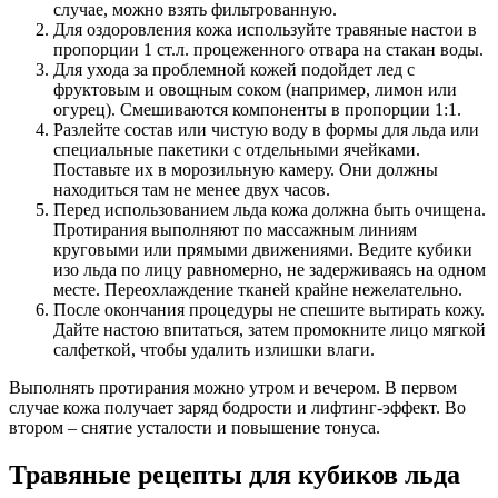
случае, можно взять фильтрованную.
Для оздоровления кожа используйте травяные настои в
пропорции 1 ст.л. процеженного отвара на стакан воды.
Для ухода за проблемной кожей подойдет лед с
фруктовым и овощным соком (например, лимон или
огурец). Смешиваются компоненты в пропорции 1:1.
Разлейте состав или чистую воду в формы для льда или
специальные пакетики с отдельными ячейками.
Поставьте их в морозильную камеру. Они должны
находиться там не менее двух часов.
Перед использованием льда кожа должна быть очищена.
Протирания выполняют по массажным линиям
круговыми или прямыми движениями. Ведите кубики
изо льда по лицу равномерно, не задерживаясь на одном
месте. Переохлаждение тканей крайне нежелательно.
После окончания процедуры не спешите вытирать кожу.
Дайте настою впитаться, затем промокните лицо мягкой
салфеткой, чтобы удалить излишки влаги.
Выполнять протирания можно утром и вечером. В первом
случае кожа получает заряд бодрости и лифтинг-эффект. Во
втором – снятие усталости и повышение тонуса.
Травяные рецепты для кубиков льда