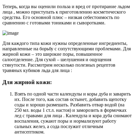
Теперь, когда вы оценили польза и вред от протирание льдом
лица , можно приступать к приготовлению косметического
средства. Его основной плюс – низкая себестоимость по
сравнению с готовыми тониками и сыворотками.
Для каждого типа кожи нужны определенные ингредиенты,
направленные на борьбу с сопутствующими проблемами. Для
жирной кожи – это широкие поры, повышенное
салоотделение. Для сухой – шелушения и ощущения
стянутости. Рассмотрим несколько полезных рецептов
травяных кубиков льда для лица :
Для жирной кожи:
Взять по одной части календулы и коры дуба и заварить
их. После того, как состав остынет, добавить щепотку
соды и хорошо размешать. Разбавить отвар водой (на
250 мл. воды 1 ст.л. настоя) и заморозить в формочках
лед с травами для лица . Календула и кора дуба снимают
воспаления, сужают поры и нормализуют работу
сальных желез, а сода послужит отличным
антисептиком.