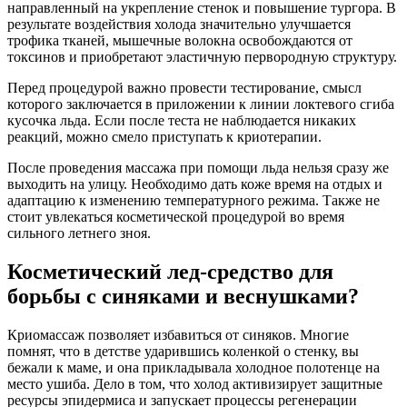
направленный на укрепление стенок и повышение тургора. В
результате воздействия холода значительно улучшается
трофика тканей, мышечные волокна освобождаются от
токсинов и приобретают эластичную первородную структуру.
Перед процедурой важно провести тестирование, смысл
которого заключается в приложении к линии локтевого сгиба
кусочка льда. Если после теста не наблюдается никаких
реакций, можно смело приступать к криотерапии.
После проведения массажа при помощи льда нельзя сразу же
выходить на улицу. Необходимо дать коже время на отдых и
адаптацию к изменению температурного режима. Также не
стоит увлекаться косметической процедурой во время
сильного летнего зноя.
Косметический лед-средство для
борьбы с синяками и веснушками?
Криомассаж позволяет избавиться от синяков. Многие
помнят, что в детстве ударившись коленкой о стенку, вы
бежали к маме, и она прикладывала холодное полотенце на
место ушиба. Дело в том, что холод активизирует защитные
ресурсы эпидермиса и запускает процессы регенерации