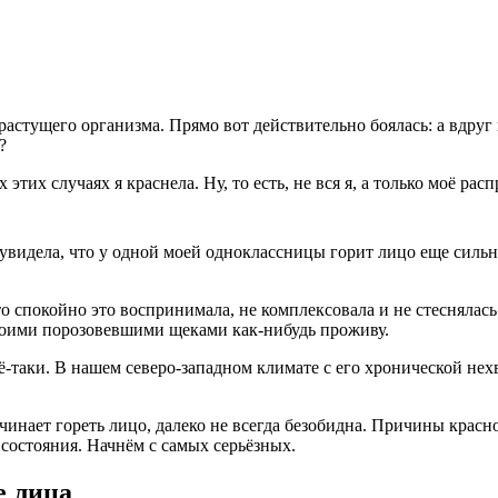
астущего организма. Прямо вот действительно боялась: а вдруг в
?
этих случаях я краснела. Ну, то есть, не вся я, а только моё рас
 увидела, что у одной моей одноклассницы горит лицо еще сильне
о спокойно это воспринимала, не комплексовала и не стеснялась. 
 своими порозовевшими щеками как-нибудь проживу.
сё-таки. В нашем северо-западном климате с его хронической не
начинает гореть лицо, далеко не всегда безобидна. Причины кра
состояния. Начнём с самых серьёзных.
е лица