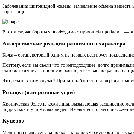
Заболевания щитовидной железы, замедление обмена веществ мо
горит лицо.
В этом случае бороться необходимо с причиной проблемы — эн
Аллергические реакции различного характера
Кожа – орган, который одним из первых реагирует покраснен
Поэтому, если вы съели что-то неподходящее, долго принимал
бытовой химии, — вполне вероятно, что у вас покраснело лицо
Что делать в этом случае? Принять таблетку от аллергии и запис
Розацеа (или розовые угри)
Хроническая болезнь кожи лица, вызывающая расширение мелки
подростков и у пожилых людей. Избавиться от него поможет де
Купероз
Медицина выделяет два подхода к вопросу о куперозе: в рамках