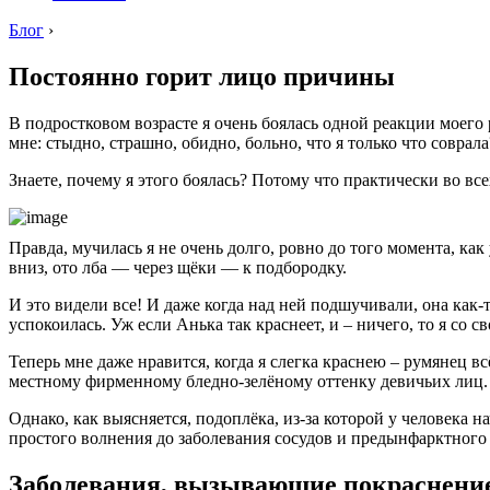
Блог
›
Постоянно горит лицо причины
В подростковом возрасте я очень боялась одной реакции моего р
мне: стыдно, страшно, обидно, больно, что я только что соврала
Знаете, почему я этого боялась? Потому что практически во всех 
Правда, мучилась я не очень долго, ровно до того момента, как
вниз, ото лба — через щёки — к подбородку.
И это видели все! И даже когда над ней подшучивали, она как-т
успокоилась. Уж если Анька так краснеет, и – ничего, то я со
Теперь мне даже нравится, когда я слегка краснею – румянец в
местному фирменному бледно-зелёному оттенку девичьих лиц.
Однако, как выясняется, подоплёка, из-за которой у человека 
простого волнения до заболевания сосудов и предынфарктного 
Заболевания, вызывающие покраснени