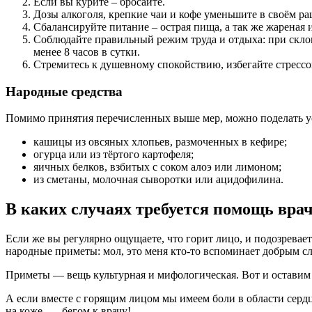
Если вы курите – бросайте.
Дозы алкоголя, крепкие чаи и кофе уменьшите в своём р
Сбалансируйте питание – острая пища, а так же жареная 
Соблюдайте правильный режим труда и отдыха: при склон
менее 8 часов в сутки.
Стремитесь к душевному спокойствию, избегайте стрессо
Народные средства
Помимо принятия перечисленных выше мер, можно поделать ус
кашицы из овсяных хлопьев, размоченных в кефире;
огурца или из тёртого картофеля;
яичных белков, взбитых с соком алоэ или лимоном;
из сметаны, молочная сыворотки или ацидофилина.
В каких случаях требуется помощь вра
Если же вы регулярно ощущаете, что горит лицо, и подозреваете
народные приметы: мол, это меня кто-то вспоминает добрым сло
Приметы — вещь культурная и мифологическая. Вот и оставим 
А если вместе с горящим лицом мы имеем боли в области сердц
на коже, — бегом к врачу!