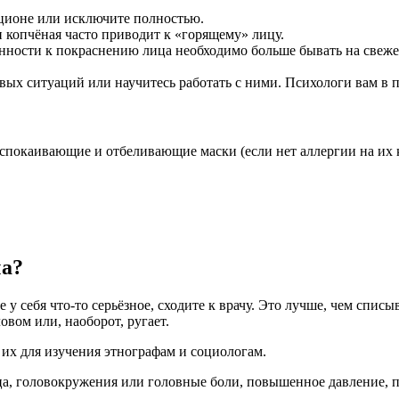
ационе или исключите полностью.
и копчёная часто приводит к «горящему» лицу.
ности к покраснению лица необходимо больше бывать на свежем 
вых ситуаций или научитесь работать с ними. Психологи вам в п
покаивающие и отбеливающие маски (если нет аллергии на их 
ча?
 у себя что-то серьёзное, сходите к врачу. Это лучше, чем спис
вом или, наоборот, ругает.
их для изучения этнографам и социологам.
а, головокружения или головные боли, повышенное давление, по