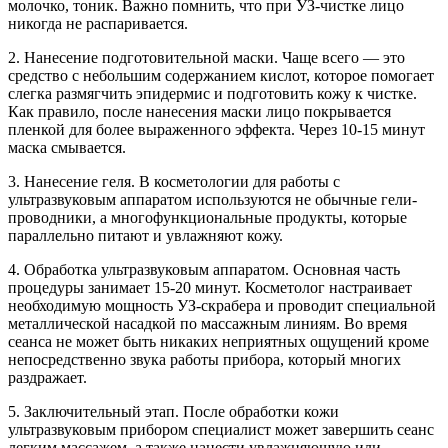
молочко, тоник. Важно помнить, что при УЗ-чистке лицо
никогда не распаривается.
2. Нанесение подготовительной маски. Чаще всего — это
средство с небольшим содержанием кислот, которое помогает
слегка размягчить эпидермис и подготовить кожу к чистке.
Как правило, после нанесения маски лицо покрывается
пленкой для более выраженного эффекта. Через 10-15 минут
маска смывается.
3. Нанесение геля. В косметологии для работы с
ультразвуковым аппаратом используются не обычные гели-
проводники, а многофункциональные продукты, которые
параллельно питают и увлажняют кожу.
4. Обработка ультразвуковым аппаратом. Основная часть
процедуры занимает 15-20 минут. Косметолог настраивает
необходимую мощность УЗ-скрабера и проводит специальной
металлической насадкой по массажным линиям. Во время
сеанса не может быть никаких неприятных ощущений кроме
непосредственно звука работы прибора, который многих
раздражает.
5. Заключительный этап. После обработки кожи
ультразвуковым прибором специалист может завершить сеанс
легким массажем, а также нанести увлажняющую или