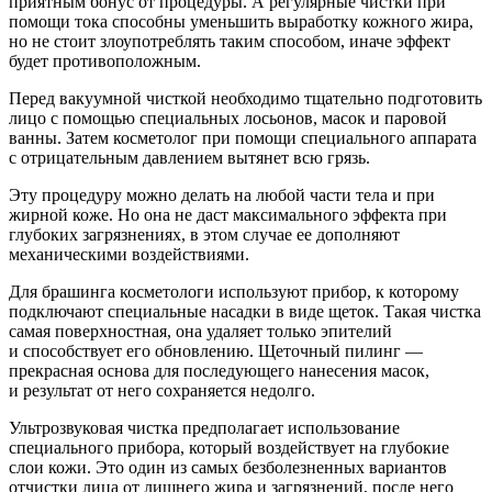
приятным бонус от процедуры. А регулярные чистки при
помощи тока способны уменьшить выработку кожного жира,
но не стоит злоупотреблять таким способом, иначе эффект
будет противоположным.
Перед вакуумной чисткой необходимо тщательно подготовить
лицо с помощью специальных лосьонов, масок и паровой
ванны. Затем косметолог при помощи специального аппарата
с отрицательным давлением вытянет всю грязь.
Эту процедуру можно делать на любой части тела и при
жирной коже. Но она не даст максимального эффекта при
глубоких загрязнениях, в этом случае ее дополняют
механическими воздействиями.
Для брашинга косметологи используют прибор, к которому
подключают специальные насадки в виде щеток. Такая чистка
самая поверхностная, она удаляет только эпителий
и способствует его обновлению. Щеточный пилинг —
прекрасная основа для последующего нанесения масок,
и результат от него сохраняется недолго.
Ультрозвуковая чистка предполагает использование
специального прибора, который воздействует на глубокие
слои кожи. Это один из самых безболезненных вариантов
отчистки лица от лишнего жира и загрязнений, после него