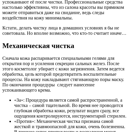
успокаивают её после чистки. Профессиональные средства
настолько эффективны, что из салона красоты вы прямиком
можете отправиться даже на свидание, ведь следы
воздействия на кожу минимальны.
Кстати, делать чистку лица в домашних условиях я бы не
советовала. Но вполне возможно, что кто-то считает иначе…
Механическая чистка
Сначала кожа распаривается специальными гелями для
открытия пор и усиления секреции сальных желез. После
этого косметолог убирает с кожи загрязнения. Затем ведется
обработка, цель которой предотвратить воспалительные
процессы. На кожу накладывают стягивающую поры маску.
По окончании процедуры следует нанесение
успокаивающего крема.
«За»: Процедура является самой распространенной, а
чистка – самой тщательной. Во время нее проводится
глубокая обработка кожи, результат виден сразу, все
ощущения контролируются, инструментарий стерилен.
«Против»: Механическая чистка признана самой
жесткой и травмоопасной для кожи, очень болезненна.
В течение суток припухлости и воспаления могут