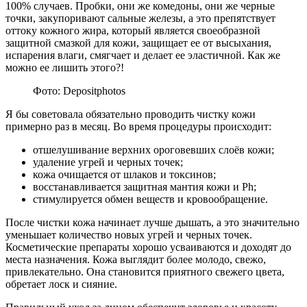
100% случаев. Пробки, они же комедоны, они же черные
точки, закупоривают сальные железы, а это препятствует
оттоку кожного жира, который является своеобразной
защитной смазкой для кожи, защищает ее от высыхания,
испарения влаги, смягчает и делает ее эластичной. Как же
можно ее лишить этого?!
Фото: Depositphotos
Я бы советовала обязательно проводить чистку кожи
примерно раз в месяц. Во время процедуры происходит:
отшелушивание верхних ороговевших слоёв кожи;
удаление угрей и черных точек;
кожа очищается от шлаков и токсинов;
восстанавливается защитная мантия кожи и Ph;
стимулируется обмен веществ и кровообращение.
После чистки кожа начинает лучше дышать, а это значительно
уменьшает количество новых угрей и черных точек.
Косметические препараты хорошо усваиваются и доходят до
места назначения. Кожа выглядит более молодо, свежо,
привлекательно. Она становится приятного свежего цвета,
обретает лоск и сияние.