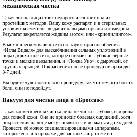
механическая чистка
Такая чистка лица стоит недорого и состоит она из
простейших методов. Вашу кожу распарят, и в стерильных
условиях косметолог выдавит пальцами прыщи и комедоны.
Результат закрепляется жидким азотом, или «криопилингом».
В механическом варианте используют приспособления:
«Иглы Видаля» для выскабливания сальных уплотнений в
порах, крохотное сито, которое снимает неглубокие чёрные
точки и мелкие высыпания, и «Ложка Уно», с дырочкой, от
крупных прыщей. Покраснения после процедур не проходят
3-7 дней.
Вы будете чувствовать всю процедуру, так что тем, кто боится
боли, они не подойдут.
Вакуум для чистки лица и «Броссаж»
Такая косметическая чистка лица не чистит глубоко, и хороша
для тонкой кожи. Она не приносит болевых ощущений, хотя
покраснения на лице могут появиться и держаться до 3х дней.
Провести её можно специализированными аппаратами,
которые есть и в продаже для частных лиц. то же и с