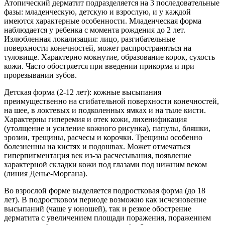
Атопический дерматит подразделяется на 3 последовательные
фазы: младенческую, детскую и взрослую, и у каждой
имеются характерные особенности. Младенческая форма
наблюдается у ребенка с момента рождения до 2 лет.
Излюбленная локализация: лицо, разгибательные
поверхности конечностей, может распространяться на
туловище. Характерно мокнутие, образование корок, сухость
кожи. Часто обостряется при введении прикорма и при
прорезывании зубов.
Детская форма (2-12 лет): кожные высыпания
преимущественно на сгибательной поверхности конечностей,
на шее, в локтевых и подколенных ямках и на тыле кисти.
Характерны гиперемия и отек кожи, лихенификация
(утолщение и усиление кожного рисунка), папулы, бляшки,
эрозии, трещины, расчесы и корочки. Трещины особенно
болезненны на кистях и подошвах. Может отмечаться
гиперпигментация век из-за расчесывания, появление
характерной складки кожи под глазами под нижним веком
(линия Денье-Моргана).
Во взрослой форме выделяется подростковая форма (до 18
лет). В подростковом периоде возможно как исчезновение
высыпаний (чаще у юношей), так и резкое обострение
дерматита с увеличением площади поражения, поражением