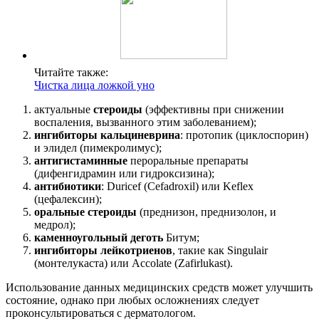
Читайте также:
Чистка лица ложкой уно
актуальные
стероиды
(эффективны при снижении
воспаления, вызванного этим заболеванием);
ингибиторы кальциневрина
: протопик (циклоспорин)
и элидел (пимекролимус);
антигистаминные
пероральные препараты
(дифенгидрамин или гидроксизина);
антибиотики
: Duricef (Cefadroxil) или Keflex
(цефалексин);
оральные стероиды
(преднизон, преднизолон, и
медрол);
каменноугольный деготь
Битум;
ингибиторы лейкотриенов
, такие как Singulair
(монтелукаста) или Accolate (Zafirlukast).
Использование данных медицинских средств может улучшить
состояние, однако при любых осложнениях следует
проконсультироваться с дерматологом.