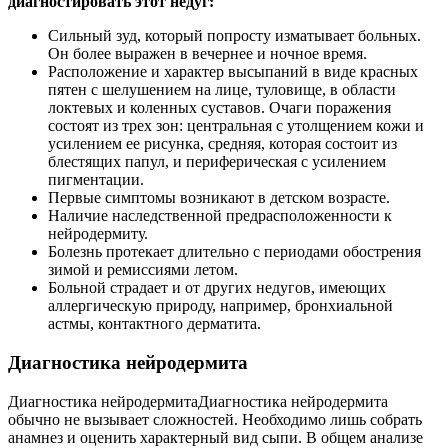
диагностировать этот недуг:
Сильный зуд, который попросту изматывает больных.
Он более выражен в вечернее и ночное время.
Расположение и характер высыпаний в виде красных
пятен с шелушением на лице, туловище, в области
локтевых и коленных суставов. Очаги поражения
состоят из трех зон: центральная с утолщением кожи и
усилением ее рисунка, средняя, которая состоит из
блестящих папул, и периферическая с усилением
пигментации.
Первые симптомы возникают в детском возрасте.
Наличие наследственной предрасположенности к
нейродермиту.
Болезнь протекает длительно с периодами обострения
зимой и ремиссиями летом.
Больной страдает и от других недугов, имеющих
аллергическую природу, например, бронхиальной
астмы, контактного дерматита.
Диагностика нейродермита
Диагностика нейродермитаДиагностика нейродермита
обычно не вызывает сложностей. Необходимо лишь собрать
анамнез и оценить характерный вид сыпи. В общем анализе