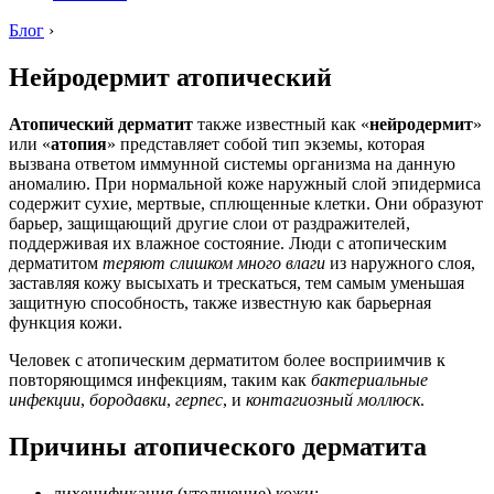
Блог
›
Нейродермит атопический
Атопический дерматит
также известный как «
нейродермит
»
или «
атопия
» представляет собой тип экземы, которая
вызвана ответом иммунной системы организма на данную
аномалию. При нормальной коже наружный слой эпидермиса
содержит сухие, мертвые, сплющенные клетки. Они образуют
барьер, защищающий другие слои от раздражителей,
поддерживая их влажное состояние. Люди с атопическим
дерматитом
теряют слишком много влаги
из наружного слоя,
заставляя кожу высыхать и трескаться, тем самым уменьшая
защитную способность, также известную как барьерная
функция кожи.
Человек с атопическим дерматитом более восприимчив к
повторяющимся инфекциям, таким как
бактериальные
инфекции
,
бородавки
,
герпес
, и
контагиозный моллюск
.
Причины атопического дерматита
лихенификация (утолщение) кожи;