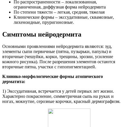
По распространенности – локализованная,
ограниченная, диффузная форма нейродермита
По степени тяжести – легкая, средняя, тяжелая
Клинические формы – экссудативные, сквамозные,
лихеноидные, пруригинозные.
Симптомы нейродермита
Основными проявлениями нейродермита являются: зуд,
элементы сыпи первичные (пятна, пузырьки, папулы) и
вторичные (чешуйки, корки, трещины, эрозии, усиление
кожного рисунка). После разрешения элементов остаются
вторичные пятна, участки с гипопигментацией.
Клинико-морфологические формы атопического
дерматита:
1) Экссудативная, встречается у детей первых лет жизни.
Характерно покраснение, симметричная сыпь на руках и
ногах, мокнутие, серозные корочки, красный дермографизм.