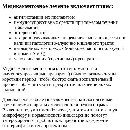
Медикаментозное лечение включает прием:
антигистаминных препаратов;
иммуносупрессивных средств при тяжелом течении
заболевания;
энтеросорбентов
лекарств, улучшающих пищеварительные процессы при
наличии патологии желудочно-кишечного тракта;
витаминных комплексов (наиболее часто используется
витамин А и Д);
успокаивающих (седативных) препаратов.
Медикаментозная терапия (антигистаминные и
иммуносупрессивные препараты) обычно назначается на
короткий период, чтобы быстро снять воспалительный
процесс, облегчить зуд и прекратить появление новых
высыпаний.
Довольно часто болезнь осложняется патологическими
изменениями в органах желудочно-кишечного тракта.
Вывести продукты метаболизма, уничтожить патогенную
микрофлору и нормализовать пищеварение помогут
энтеросорбенты, пробиотики, пребиотики, ферменты,
бактериофаги и гепапротекторы.