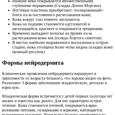
Нижние веки покрываются множественными
глубокими морщинами (Складка Денни-Моргана)
Ногтевые пластины приобретают «полированный»
блеск из-за постоянного расчесывания кожи;
Кожа вокруг глаз темнеет, шелушится;
Кожа на подошве становится одутловатой и
шелушащейся, краснеет и покрывается трещинами;
Временно выпадают волоски на бровях из-за
расчесывания кожи век (псевдо-Хертога симптом)
В местах наиболее выраженного воспаления в острую
стадию, кожа утолщена более четко видны складки кожи
(кожный рисунок)
Формы нейродермита
Клинические проявления нейродермита варьируют в
зависимости от возраста больного, что хорошо видно на фото.
Различают 3 формы заболевания: младенческую, детскую и
взрослую.
Младенческая форма встречается у детей первых полутора лет
жизни и известна как диатез. Для нее характерно острое
течение. Кожа становится отечной, покрывается ярко-
розовыми пятнами, пузырьками и корками, наблюдается
выраженное мокнутие. Чаще всего болезнь проявляется на