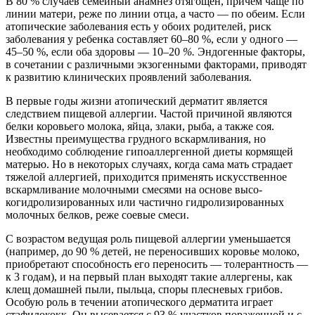
В 80 % случаев семейный анамнез отягощен, причем чаще по
линии матери, реже по линии отца, а часто — по обеим. Если
атопические заболевания есть у обоих родителей, риск
заболевания у ребенка составляет 60–80 %, если у одного —
45–50 %, если оба здоровы — 10–20
%.
Эндогенные факторы,
в сочетании с различными экзогенными факторами, приводят
к развитию клинических проявлений заболевания.
В первые годы жизни атопический дерматит является
следствием пищевой аллергии. Частой причиной являются
белки коровьего молока, яйца, злаки, рыба, а также соя.
Известны преимущества грудного вскармливания, но
необходимо соблюдение гипоаллергенной диеты кормящей
матерью. Но в некоторых случаях, когда сама мать страдает
тяжелой аллергией, приходится применять искусственное
вскармливание молочными смесями на основе высо-
когидролизированных или частично гидролизированных
молочных белков, реже соевые смеси.
С возрастом ведущая роль пищевой аллергии уменьшается
(например, до 90 % детей, не переносивших коровье молоко,
приобретают способность его переносить — толерантность —
к 3 годам), и на первый план выходят такие аллергены, как
клещ домашней пыли, пыльца, споры плесневых грибов.
Особую роль в течении атопического дерматита играет
стафилококк. Он высевается с 93 % участков пораженной и с