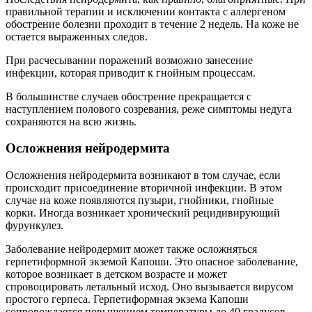
правильной терапии и исключении контакта с аллергеном
обострение болезни проходит в течение 2 недель. На коже не
остается выраженных следов.
При расчесывании поражений возможно занесение
инфекции, которая приводит к гнойным процессам.
В большинстве случаев обострение прекращается с
наступлением полового созревания, реже симптомы недуга
сохраняются на всю жизнь.
Осложнения нейродермита
Осложнения нейродермита возникают в том случае, если
происходит присоединение вторичной инфекции. В этом
случае на коже появляются пузыри, гнойники, гнойные
корки. Иногда возникает хронический рецидивирующий
фурункулез.
Заболевание нейродермит может также осложняться
герпетиформной экземой Капоши. Это опасное заболевание,
которое возникает в детском возрасте и может
спровоцировать летальный исход. Оно вызывается вирусом
простого герпеса. Герпетиформная экзема Капоши
сопровождается повышением температуры до 40 градусов,