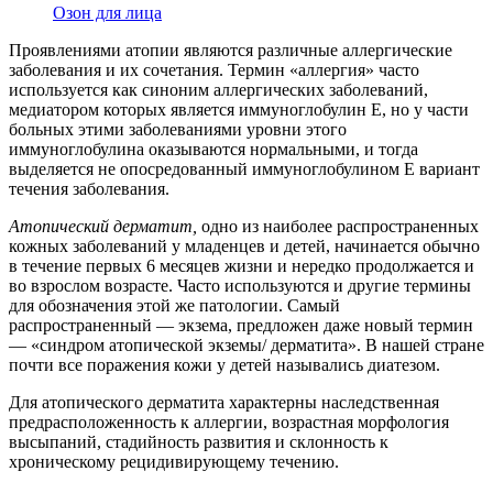
Озон для лица
Проявлениями атопии являются различные аллергические
заболевания и их сочетания. Термин «аллергия» часто
используется как синоним аллергических заболеваний,
медиатором которых является иммуноглобулин Е, но у части
больных этими заболеваниями уровни этого
иммуноглобулина оказываются нормальными, и тогда
выделяется не опосредованный иммуноглобулином Е вариант
течения заболевания.
Атопический дерматит,
одно из наиболее распространенных
кожных заболеваний у младенцев и детей, начинается обычно
в течение первых 6 месяцев жизни и нередко продолжается и
во взрослом возрасте. Часто используются и другие термины
для обозначения этой же патологии. Самый
распространенный — экзема, предложен даже новый термин
— «синдром атопической экземы/ дерматита». В нашей стране
почти все поражения кожи у детей назывались диатезом.
Для атопического дерматита характерны наследственная
предрасположенность к аллергии, возрастная морфология
высыпаний, стадийность развития и склонность к
хроническому рецидивирующему течению.