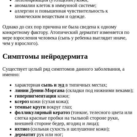
аномалии клеток в иммунной системе;
аллергии и повышенная чувствительность к
химическим веществам и одежде.
Однако до сих пор причина не была сведена к одному
конкретному фактору. Атопический дерматит изменяется по
мере взросления человека (сыпь у ребенка выглядит иначе,
чем у взрослого).
Симптомы нейродермита
Существует целый ряд симптомов данного заболевания, а
именно:
характерная
сыпь и зуд
в типичных местах;
линии Денни-Моргана
(складки под нижними веками);
гиперпигментация
кожи;
ксероз
кожи (сухая кожа);
темные круги
вокруг глаз;
фолликулярный кератоз
(тонкие, телесного цвета или
слегка красные пробки на тыльной стороне руки,
внешней стороне бедер, ягодиц и лица);
ихтиоз
(сильная сухость и шелушение кожи);
дерматит
рук или ног;