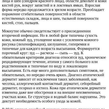
лица и шеи (синдром красного лица), области декольте и кожи
кистей рук, вокруг запястий и в локтевых ямках. Взрослая
форма нередко продолжается в зрелом возрасте. Преобладает
поражение сгибательных поверхностей в области
естественных складок, лица и шеи, тыльной поверхности
кистей, стоп, пальцев.
Мокнутие обычно свидетельствует о присоединении
вторичной инфекции. Но в любой фазе типичны сухость
кожи, кожный зуд, утолщение кожи с усилением кожного
рисунка (лихенификация), шелушение, гиперемия и
типичные для каждого возраста высыпания. Формируется
порочный круг: зуд — расчесы — сыпь — зуд. К
обязательным критериям диагноза относятся зуд, хроническое
рецидивирующее течение, атопия у самого больного или
родственников и типичные по виду и локализации
высыпания. Есть еще много дополнительных симптомов, не
обязательных, но нередко очень ярких. Диагноз атопический
дерматит зависит от исключения таких заболеваний, как
чесотка, аллергический контактный дерматит, себорейный
дерматит, псориаз и ихтиоз. Кожа при атопическом дерматите
изменена даже вне обострения и на внешне неизмененных
участках кожи. Ее структура и водный баланс нарушены. Это
диктует необходимость особого ухода за кожей.