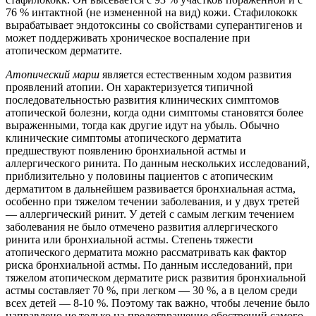
76 % интактной (не измененной на вид) кожи. Стафилококк
вырабатывает эндотоксины со свойствами суперантигенов и
может поддерживать хроническое воспаление при
атопическом дерматите.
Атопический марш
является естественным ходом развития
проявлений атопии. Он характеризуется типичной
последовательностью развития клинических симптомов
атопической болезни, когда одни симптомы становятся более
выраженными, тогда как другие идут на убыль. Обычно
клинические симптомы атопического дерматита
предшествуют появлению бронхиальной астмы и
аллергического ринита. По данным нескольких исследований,
приблизительно у половины пациентов с атопическим
дерматитом в дальнейшем развивается бронхиальная астма,
особенно при тяжелом течении заболевания, и у двух третей
— аллергический ринит. У детей с самым легким течением
заболевания не было отмечено развития аллергического
ринита или бронхиальной астмы. Степень тяжести
атопического дерматита можно рассматривать как фактор
риска бронхиальной астмы. По данным исследований, при
тяжелом атопическом дерматите риск развития бронхиальной
астмы составляет 70 %, при легком — 30 %, а в целом среди
всех детей — 8-10 %. Поэтому так важно, чтобы лечение было
направлено не только на предотвращение обострений самого