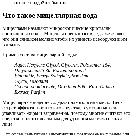
основе поддаётся быстро.
Что такое мицеллярная вода
Мицеллами называют микроскопические кристаллы,
состоящие из воды. Мицеллы очень красивые, даже жалко,
что они слишком мелкие чтобы их увидеть невооруженным
взглядом.
Пример состава мицеллярной воды:
Aqua, Hexylene Glycol, Glycerin, Poloxamer 184,
Dihydrocholeth-30, Polyaminopropyl
Biguanide, Benzyl Salicylate,Propylene
Glycol, Disodium
Cocoamphodiacetate, Disodium
Edta
, Rosa Gallica
Extract, Parfum
Мицеллярные воды не содержат алкоголь или мыло. Весь
секрет эффективности этого средства, в умении мицелл
улавливать жиры и загрязнения, поэтому многие считают это
средство просто идеальным для удаления макияжа с кожи
лица.
Это более деликатная альтернатива обыкновенных гелей для