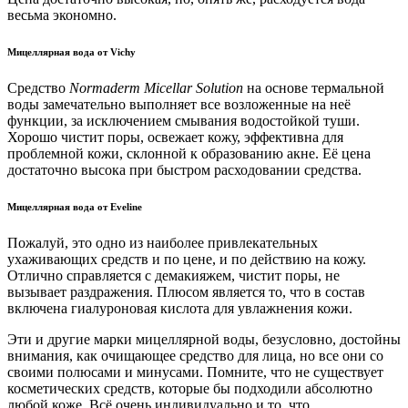
весьма экономно.
Мицеллярная вода от Vichy
Средство
Normaderm Micellar Solution
на основе термальной
воды замечательно выполняет все возложенные на неё
функции, за исключением смывания водостойкой туши.
Хорошо чистит поры, освежает кожу, эффективна для
проблемной кожи, склонной к образованию акне. Её цена
достаточно высока при быстром расходовании средства.
Мицеллярная вода от Eveline
Пожалуй, это одно из наиболее привлекательных
ухаживающих средств и по цене, и по действию на кожу.
Отлично справляется с демакияжем, чистит поры, не
вызывает раздражения. Плюсом является то, что в состав
включена гиалуроновая кислота для увлажнения кожи.
Эти и другие марки мицеллярной воды, безусловно, достойны
внимания, как очищающее средство для лица, но все они со
своими полюсами и минусами. Помните, что не существует
косметических средств, которые бы подходили абсолютно
любой коже. Всё очень индивидуально и то, что