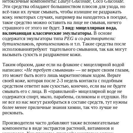
нетоксичные компоненты:
Lauryl Glucoside, Coco Glucoside.
Эти средства обладают большинством плюсов для ухода, но
всё-таки их лучше смывать, чтобы излишне не раздражать
кожу. некоторых случаях, например вы находитесь в поездке,
такое средство можно оставить на лице не смывая, ничего
страшного от этого не будет.
3 вид: мицеллярная вода,
включающая классические эмульгаторы.
В основе
содержатся эмульгаторы типа
PEG и со-растворители:
бутиленгликоль, пропиленгликоль
и т.п. Такие средства после
исползованиятребуют тщательного смывания, так как могут
вызывать сухость и раздражение кожи.
Таким образом, даже если на флаконе с мицеллярной водой
написано: «
Не требует смывания»
— не верьте своим глазам,
это может быть всего лишь маркетинговым ходом. Верьте
своей коже, которая после 2-3 недель контакта с подобным
средством ответит вам сухостью, конечно, если вы не будете
смывать его с лица. В «правильной» мицеллярной воде не
содержатся спирт, мыло, парабены, силиконы и отдушки. Но
не все из нас могут разобраться в составе средств, тут нужны
более менее приличные знания химии, так что лучше не
рисковать.
Производители часто добавляют также вспомогательные
компоненты в виде экстрактов растений, витаминов и