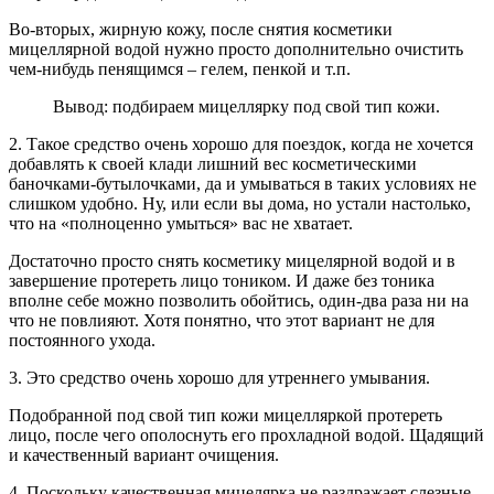
Во-вторых, жирную кожу, после снятия косметики
мицеллярной водой нужно просто дополнительно очистить
чем-нибудь пенящимся – гелем, пенкой и т.п.
Вывод: подбираем мицеллярку под свой тип кожи.
2. Такое средство очень хорошо для поездок, когда не хочется
добавлять к своей клади лишний вес косметическими
баночками-бутылочками, да и умываться в таких условиях не
слишком удобно. Ну, или если вы дома, но устали настолько,
что на «полноценно умыться» вас не хватает.
Достаточно просто снять косметику мицелярной водой и в
завершение протереть лицо тоником. И даже без тоника
вполне себе можно позволить обойтись, один-два раза ни на
что не повлияют. Хотя понятно, что этот вариант не для
постоянного ухода.
3. Это средство очень хорошо для утреннего умывания.
Подобранной под свой тип кожи мицелляркой протереть
лицо, после чего ополоснуть его прохладной водой. Щадящий
и качественный вариант очищения.
4. Поскольку качественная мицелярка не раздражает слезные