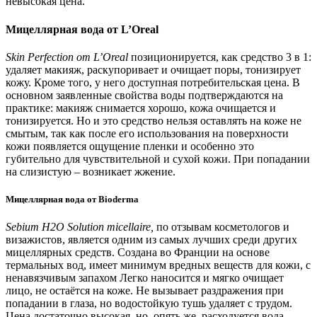
невысокая цена.
Мицеллярная вода от L’Oreal
Skin Perfection от L’Oreal
позиционируется, как средство 3 в 1:
удаляет макияж, раскупоривает и очищает поры, тонизирует
кожу. Кроме того, у него доступная потребительская цена. В
основном заявленные свойства воды подтверждаются на
практике: макияж снимается хорошо, кожа очищается и
тонизируется. Но и это средство нельзя оставлять на коже не
смытым, так как после его использования на поверхности
кожи появляется ощущение пленки и особенно это
губительно для чувствительной и сухой кожи. При попадании
на слизистую – возникает жжение.
Мицеллярная вода от Bioderma
Sebium H2O Solution micellaire,
по отзывам косметологов и
визажистов, является одним из самых лучших среди других
мицеллярных средств. Создана во Франции на основе
термальных вод, имеет минимум вредных веществ для кожи, с
ненавязчивым запахом Легко наносится и мягко очищает
лицо, не остаётся на коже. Не вызывает раздражения при
попадании в глаза, но водостойкую тушь удаляет с трудом.
Цена достаточно высокая, но, опять же, расходуется вода