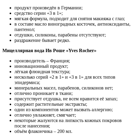
продукт произведён в Германии;
средство серии «3 в 1»;
мягкая формула, подходит для снятия макияжа с глаз;
в составе масло виноградных косточек, антиоксиданты,
пантенол;
отдушки, силиконы, парабены отсутствуют;
раздражение бывает редко.
Мицеллярная вода Ив Роше «Yves Rocher»
производитель – Франция;
инновационный продукт;
лёгкая флюидная текстура;
несколько серий «2 в 1» и «3 в 1» для всех типов
эпидермиса;
минеральных масел, парабенов, силиконов нет;
отлично проникает в ткани;
присутствует отдушка, не всем нравится её запах;
содержит растительные экстракты;
один из компонентов может вызвать аллергию;
отлично увлажняет, смягчает;
некоторые жалуются на липкость кожных покровов
после нанесения;
объём флакончика – 200 мл.