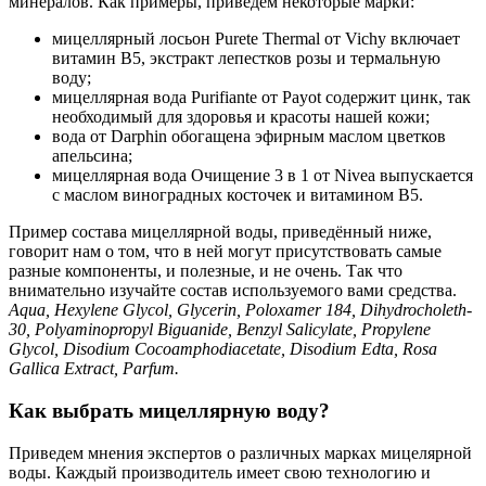
минералов. Как примеры, приведём некоторые марки:
мицеллярный лосьон Purete Thermal от Vichy включает
витамин В5, экстракт лепестков розы и термальную
воду;
мицеллярная вода Purifiante от Payot содержит цинк, так
необходимый для здоровья и красоты нашей кожи;
вода от Darphin обогащена эфирным маслом цветков
апельсина;
мицеллярная вода Очищение 3 в 1 от Nivea выпускается
с маслом виноградных косточек и витамином В5.
Пример состава мицеллярной воды, приведённый ниже,
говорит нам о том, что в ней могут присутствовать самые
разные компоненты, и полезные, и не очень. Так что
внимательно изучайте состав используемого вами средства.
Aqua, Hexylene Glycol, Glycerin, Poloxamer 184, Dihydrocholeth-
30, Polyaminopropyl Biguanide, Benzyl Salicylate, Propylene
Glycol, Disodium Cocoamphodiacetate, Disodium Edta, Rosa
Gallica Extract, Parfum.
Как выбрать мицеллярную воду?
Приведем мнения экспертов о различных марках мицелярной
воды. Каждый производитель имеет свою технологию и