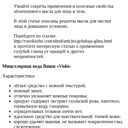
Узнайте секреты применения и полезные свойства
облепихового масла для лица и тела.
В этой статье описаны рецепты масок для чистки
лица в домашних условиях.
Перейдите по ссылке
http://vseokozhe.com/uhod/articles/golubaja-glina.html
и прочтите интересную статью о применении
голубой глины от прыщей и других
неприятностей.
Мицеллярная вода Виши «Vishi»
Характеристика:
лёгкое средство с нежной текстурой;
нежный запах;
отлично увлажняет кожные покровы;
продукт содержит экстракт галльской розы, пантенол,
термальную воду, глицерин;
отрицательных отзывов почти нет;
идеальное средство для чувствительной, тонкой кожи;
хорошо удаляет макияж, не вызывает покраснения глаз,
слезотечения;