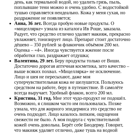
день, как термальной водой, но удалить грязь, пыль,
поплывшие тени можно и очень удобно. С водостойкой
тушью справляется неидеально. Кожа у меня сухая, но
раздражение не появляется;
Анна, 36 лет.
Всегда пробую новые продукты. О
«мицеллярке» узнала из каталога Ив Роше, заказала.
Радует, что средство отлично удаляет макияж, прекрасно
увлажняет, тонизирует лицо. Препарат стоит достаточно
дёшево – 350 рублей за флакончик объёмом 200 мл.
Оценка – «4». Иногда чувствуется жжение после
обработки глаз, раздражает отдушка;
Валентина, 29 лет.
Беру продукты только от Виши.
Достаточно дорогая аптечная косметика, зато качество –
выше всяких похвал. «Мицеллярка» не исключение.
Лицо и шея не пересыхают, даже моя
суперчувствительная кожа не шелушится. Пользуюсь
средством на работе, беру в путешествие. В самолёте
всегда выручает. Удобный флакон, всего 200 мл.
Кристина, 31 год.
Мне этот чудо-продукт не подошёл.
Возможно, я слишком часто им пользовалась. Позже
узнала, что для жирного эпидермиса это средство не
очень подходит. Лицо казалось липким, ощущения
свежести не было. А моя подруга с чувствительной
кожей очень довольна. Берёт себе Биодерму. Говорит,
что макияж удаляет отлично, даже тушь на водной