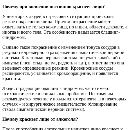
Почему при волнении постоянно краснеет лицо?
У некоторых людей в стрессовых ситуациях происходит
резкое покраснение лица. Причем покраснение может
охватывать не только кожу лица, но и шеи, области декольте, а
иногда и всего тела. Эта особенность называется блашинг-
синдромом.
Связано такое покраснение с изменением тонуса сосудов в
результате чрезмерного раздражения симпатической нервной
системы. Как только нервная система получает какой-либо
импульс (гнев, стыд, испуг, радость и т.д.), в ответ на это она
вызывает определенные реакции. Кровеносные сосуды
расширяются, усиливается кровообращение, и появляется
краснота.
Люди, страдающие блашинг-синдромом, часто имеют
психологические и социальные проблемы. Поэтому им
рекомендуется лечение у врача-психотерапевта, а в некоторых
случаях – и хирургическое вмешательство (блокирование
ствола симпатической нервной системы).
Почему краснеет лицо от алкоголя?
После употребления алкогольных напитков лицо краснеет у