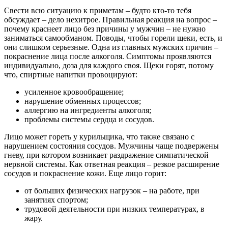
Свести всю ситуацию к приметам – будто кто-то тебя
обсуждает – дело нехитрое. Правильная реакция на вопрос –
почему краснеет лицо без причины у мужчин – не нужно
заниматься самообманом. Поводы, чтобы горели щеки, есть, и
они слишком серьезные. Одна из главных мужских причин –
покраснение лица после алкоголя. Симптомы проявляются
индивидуально, доза для каждого своя. Щеки горят, потому
что, спиртные напитки провоцируют:
усиленное кровообращение;
нарушение обменных процессов;
аллергию на ингредиенты алкоголя;
проблемы системы сердца и сосудов.
Лицо может гореть у курильщика, что также связано с
нарушением состояния сосудов. Мужчины чаще подвержены
гневу, при котором возникает раздражение симпатической
нервной системы. Как ответная реакция – резкое расширение
сосудов и покраснение кожи. Еще лицо горит:
от больших физических нагрузок – на работе, при
занятиях спортом;
трудовой деятельности при низких температурах, в
жару.