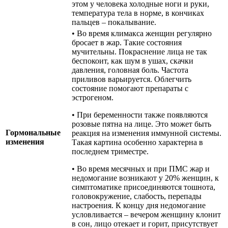
этом у человека холодные ноги и руки,
температура тела в норме, в кончиках
пальцев – покалывание.
• Во время климакса женщин регулярно
бросает в жар. Такие состояния
мучительны. Покраснение лица не так
беспокоит, как шум в ушах, скачки
давления, головная боль. Частота
приливов варьируется. Облегчить
состояние помогают препараты с
эстрогеном.
• При беременности также появляются
розовые пятна на лице. Это может быть
Гормональные
реакция на изменения иммунной системы.
изменения
Такая картина особенно характерна в
последнем триместре.
• Во время месячных и при ПМС жар и
недомогание возникают у 20% женщин, к
симптоматике присоединяются тошнота,
головокружение, слабость, перепады
настроения. К концу дня недомогание
условливается – вечером женщину клонит
в сон, лицо отекает и горит, присутствует