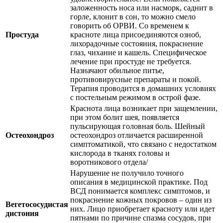
заложенность носа или насморк, саднит в
горле, клонит в сон, то можно смело
говорить об ОРВИ. Со временем к
Простуда
красноте лица присоединяются озноб,
лихорадочные состояния, покраснение
глаз, чихание и кашель. Специфическое
лечение при простуде не требуется.
Назначают обильное питье,
противовирусные препараты и покой.
Терапия проводится в домашних условиях
с постельным режимом в острой фазе.
Краснота лица возникает при защемлении,
при этом болит шея, появляется
пульсирующая головная боль. Шейный
Остеохондроз
остеохондроз отличается расширенной
симптоматикой, что связано с недостатком
кислорода в тканях головы и
воротникового отдела/
Нарушение не получило точного
описания в медицинской практике. Под
ВСД понимается комплекс симптомов, и
покраснение кожных покровов – один из
Вегетососудистая
них. Лицо приобретает красноту или идет
дистония
пятнами по причине спазма сосудов, при