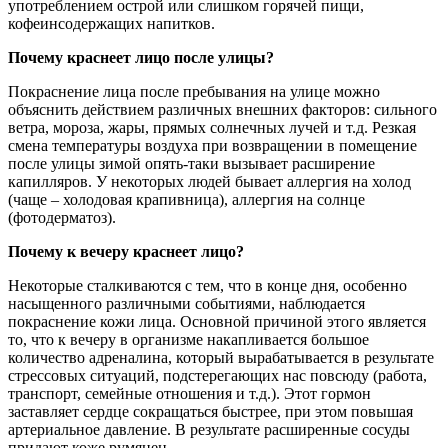
употреблением острой или слишком горячей пищи,
кофеинсодержащих напитков.
Почему краснеет лицо после улицы?
Покраснение лица после пребывания на улице можно
объяснить действием различных внешних факторов: сильного
ветра, мороза, жары, прямых солнечных лучей и т.д. Резкая
смена температуры воздуха при возвращении в помещение
после улицы зимой опять-таки вызывает расширение
капилляров. У некоторых людей бывает аллергия на холод
(чаще – холодовая крапивница), аллергия на солнце
(фотодерматоз).
Почему к вечеру краснеет лицо?
Некоторые сталкиваются с тем, что в конце дня, особенно
насыщенного различными событиями, наблюдается
покраснение кожи лица. Основной причиной этого является
то, что к вечеру в организме накапливается большое
количество адреналина, который вырабатывается в результате
стрессовых ситуаций, подстерегающих нас повсюду (работа,
транспорт, семейные отношения и т.д.). Этот гормон
заставляет сердце сокращаться быстрее, при этом повышая
артериальное давление. В результате расширенные сосуды
придают коже румянец.