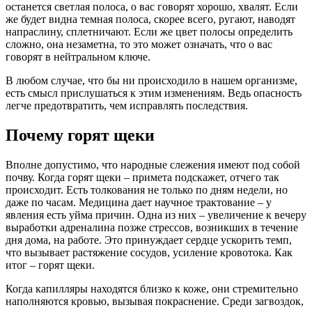
останется светлая полоса, о вас говорят хорошо, хвалят. Если
же будет видна темная полоса, скорее всего, ругают, наводят
напраслину, сплетничают. Если же цвет полосы определить
сложно, она незаметна, то это может означать, что о вас
говорят в нейтральном ключе.
В любом случае, что бы ни происходило в нашем организме,
есть смысл прислушаться к этим изменениям. Ведь опасность
легче предотвратить, чем исправлять последствия.
Почему горят щеки
Вполне допустимо, что народные слежения имеют под собой
почву. Когда горят щеки – примета подскажет, отчего так
происходит. Есть толкования не только по дням недели, но
даже по часам. Медицина дает научное трактование – у
явления есть уйма причин. Одна из них – увеличение к вечеру
выработки адреналина позже стрессов, возникших в течение
дня дома, на работе. Это принуждает сердце ускорить темп,
что вызывает растяжение сосудов, усиление кровотока. Как
итог – горят щеки.
Когда капилляры находятся близко к коже, они стремительно
наполняются кровью, вызывая покраснение. Среди загвоздок,