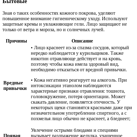
Бытовые
Зная о таких особенностях кожного покрова, уделяют
повышенное внимание гигиеническому уходу. Используют
защитные кремы и увлажняющие гели. Лицо защищают не
только от ветра и мороза, но и солнечных лучей.
Причины
Описание
• Лицо краснеет из-за спазма сосудов, который
нередко наблюдается у курильщиков. Также
никотин отравляюще действует и на кровь,
поэтому чтобы кожа имела здоровый вид,
необходимо отказаться от вредной привычки.
• Кожа негативно реагирует на алкоголь. При
Вредные
интоксикации этанолом наблюдаются
привычки
характерные признаки отравления: тошнота,
головокружение, потеря ориентации. Может
скакать давление, появляется отечность. У
некоторых щеки становятся красными даже при
незначительном употреблении спиртного, а с
похмелья лицо обычно не краснеет, а бледнеет;
Увлечение острыми блюдами и специями
Пряная
вызывает раздражение желудка, учащенное