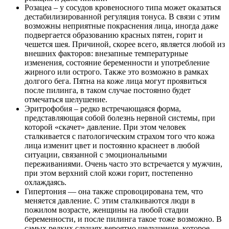
Розацеа – у сосудов кровеносного типа может оказаться
дестабилизированной регуляция тонуса. В связи с этим
возможны неприятные покраснения лица, иногда даже
подвергается образованию красных пятен, горит и
чешется шея. Причиной, скорее всего, является любой из
внешних факторов: внезапные температурные
изменения, состояние беременности и употребление
жирного или острого. Также это возможно в рамках
долгого бега. Пятна на коже лица могут проявиться
после пилинга, в таком случае постоянно будет
отмечаться шелушение.
Эритрофобия – редко встречающаяся форма,
представляющая собой болезнь нервной системы, при
которой «скачет» давление. При этом человек
сталкивается с патологическим страхом того что кожа
лица изменит цвет и постоянно краснеет в любой
ситуации, связанной с эмоциональными
переживаниями. Очень часто это встречается у мужчин,
при этом верхний слой кожи горит, постепенно
охлаждаясь.
Гипертония — она также спровоцирована тем, что
меняется давление. С этим сталкиваются люди в
пожилом возрасте, женщины на любой стадии
беременности, и после пилинга такое тоже возможно. В
самых редких случаях вероятно шелушение, которое