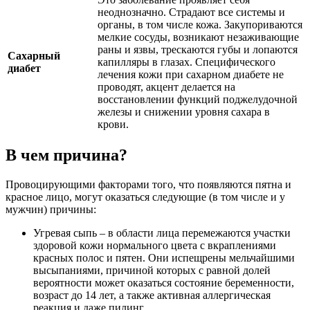
неоднозначно. Страдают все системы и
органы, в том числе кожа. Закупориваются
мелкие сосуды, возникают незаживающие
раны и язвы, трескаются губы и лопаются
Сахарный
капилляры в глазах. Специфического
диабет
лечения кожи при сахарном диабете не
проводят, акцент делается на
восстановлении функций поджелудочной
железы и снижении уровня сахара в
крови.
В чем причина?
Провоцирующими факторами того, что появляются пятна и
красное лицо, могут оказаться следующие (в том числе и у
мужчин) причины:
Угревая сыпь – в области лица перемежаются участки
здоровой кожи нормального цвета с вкраплениями
красных полос и пятен. Они испещрены мельчайшими
высыпаниями, причиной которых с равной долей
вероятности может оказаться состояние беременности,
возраст до 14 лет, а также активная аллергическая
реакция и даже пилинг.