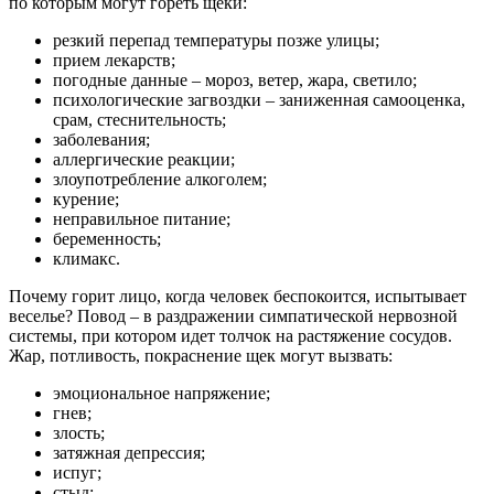
по которым могут гореть щеки:
резкий перепад температуры позже улицы;
прием лекарств;
погодные данные – мороз, ветер, жара, светило;
психологические загвоздки – заниженная самооценка,
срам, стеснительность;
заболевания;
аллергические реакции;
злоупотребление алкоголем;
курение;
неправильное питание;
беременность;
климакс.
Почему горит лицо, когда человек беспокоится, испытывает
веселье? Повод – в раздражении симпатической нервозной
системы, при котором идет толчок на растяжение сосудов.
Жар, потливость, покраснение щек могут вызвать:
эмоциональное напряжение;
гнев;
злость;
затяжная депрессия;
испуг;
стыд;