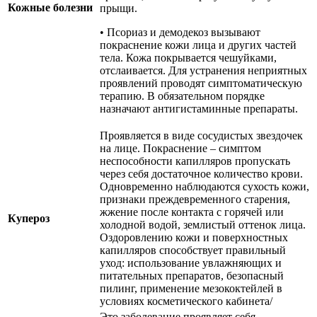
Кожные болезни
прыщи.
• Псориаз и демодекоз вызывают
покраснение кожи лица и других частей
тела. Кожа покрывается чешуйками,
отслаивается. Для устранения неприятных
проявлений проводят симптоматическую
терапию. В обязательном порядке
назначают антигистаминные препараты.
Проявляется в виде сосудистых звездочек
на лице. Покраснение – симптом
неспособности капилляров пропускать
через себя достаточное количество крови.
Одновременно наблюдаются сухость кожи,
признаки преждевременного старения,
жжение после контакта с горячей или
Купероз
холодной водой, землистый оттенок лица.
Оздоровлению кожи и поверхностных
капилляров способствует правильный
уход: использование увлажняющих и
питательных препаратов, безопасный
пилинг, применение мезококтейлей в
условиях косметического кабинета/
Это заболевание проявляет себя