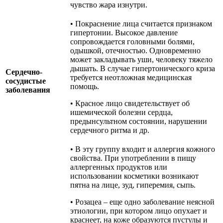
чувство жара изнутри.
• Покраснение лица считается признаком
гипертонии. Высокое давление
сопровождается головными болями,
одышкой, отечностью. Одновременно
может закладывать уши, человеку тяжело
дышать. В случае гипертонического криза
Сердечно-
требуется неотложная медицинская
сосудистые
помощь.
заболевания
• Красное лицо свидетельствует об
ишемической болезни сердца,
предынсультном состоянии, нарушении
сердечного ритма и др.
• В эту группу входит и аллергия кожного
свойства. При употреблении в пищу
аллергенных продуктов или
использовании косметики возникают
пятна на лице, зуд, гиперемия, сыпь.
• Розацеа – еще одно заболевание неясной
этиологии, при котором лицо опухает и
краснеет, на коже образуются пустулы и