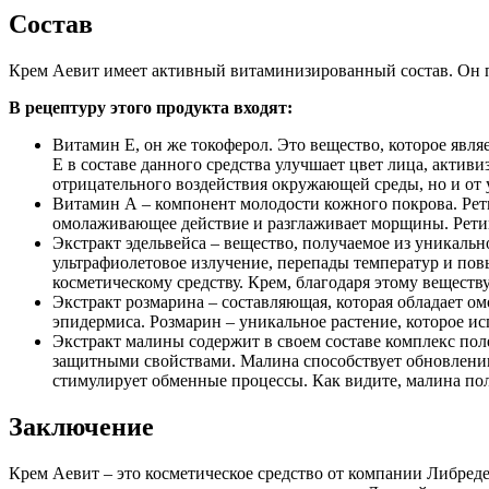
Состав
Крем Аевит имеет активный витаминизированный состав. Он п
В рецептуру этого продукта входят:
Витамин Е, он же токоферол. Это вещество, которое явля
Е в составе данного средства улучшает цвет лица, актив
отрицательного воздействия окружающей среды, но и от 
Витамин А – компонент молодости кожного покрова. Рети
омолаживающее действие и разглаживает морщины. Рети
Экстракт эдельвейса – вещество, получаемое из уникальн
ультрафиолетовое излучение, перепады температур и повы
косметическому средству. Крем, благодаря этому веществ
Экстракт розмарина – составляющая, которая обладает 
эпидермиса. Розмарин – уникальное растение, которое ис
Экстракт малины содержит в своем составе комплекс по
защитными свойствами. Малина способствует обновлению
стимулирует обменные процессы. Как видите, малина поле
Заключение
Крем Аевит – это косметическое средство от компании Либред