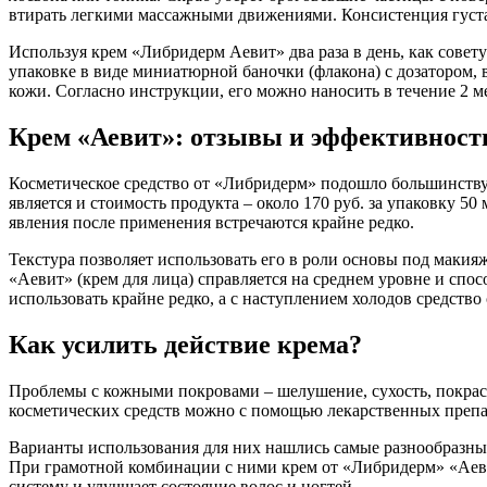
втирать легкими массажными движениями. Консистенция густая
Используя крем «Либридерм Аевит» два раза в день, как совет
упаковке в виде миниатюрной баночки (флакона) с дозатором, 
кожи. Согласно инструкции, его можно наносить в течение 2 ме
Крем «Аевит»: отзывы и эффективност
Косметическое средство от «Либридерм» подошло большинств
является и стоимость продукта – около 170 руб. за упаковку 
явления после применения встречаются крайне редко.
Текстура позволяет использовать его в роли основы под маки
«Аевит» (крем для лица) справляется на среднем уровне и спо
использовать крайне редко, а с наступлением холодов средство
Как усилить действие крема?
Проблемы с кожными покровами – шелушение, сухость, покрас
косметических средств можно с помощью лекарственных препа
Варианты использования для них нашлись самые разнообразные!
При грамотной комбинации с ними крем от «Либридерм» «Аеви
систему и улучшает состояние волос и ногтей.