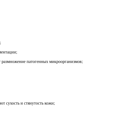
;
ментации;
т размножение патогенных микроорганизмов;
т сухость и стянутость кожи;