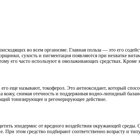
исходящих во всем организме. Главная польза — это его содейст
орщинки, сухость и пигментация появляются при нехватке витам
этому его часто используют в омолаживающих средствах. Кроме э
 его еще называют, токоферол. Это антиоксидант, который спосо
на кожу, снимая отечность и поддерживая водно-липидный балан
ающий тонизирующее и регенерирующее действие.
щитить эпидермис от вредного воздействия окружающей среды. 
е. При этом средство подбирают соответственно возрасту и тип