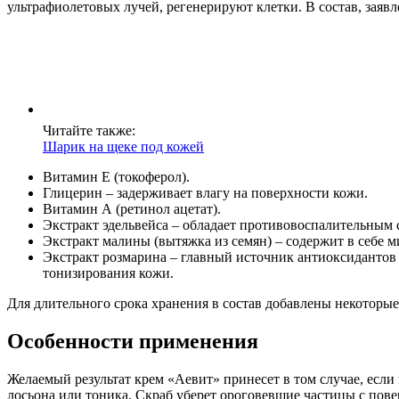
ультрафиолетовых лучей, регенерируют клетки. В состав, заяв
Читайте также:
Шарик на щеке под кожей
Витамин Е (токоферол).
Глицерин – задерживает влагу на поверхности кожи.
Витамин А (ретинол ацетат).
Экстракт эдельвейса – обладает противовоспалительным 
Экстракт малины (вытяжка из семян) – содержит в себе
Экстракт розмарина – главный источник антиоксидантов 
тонизирования кожи.
Для длительного срока хранения в состав добавлены некоторые
Особенности применения
Желаемый результат крем «Аевит» принесет в том случае, если
лосьона или тоника. Скраб уберет ороговевшие частицы с пов