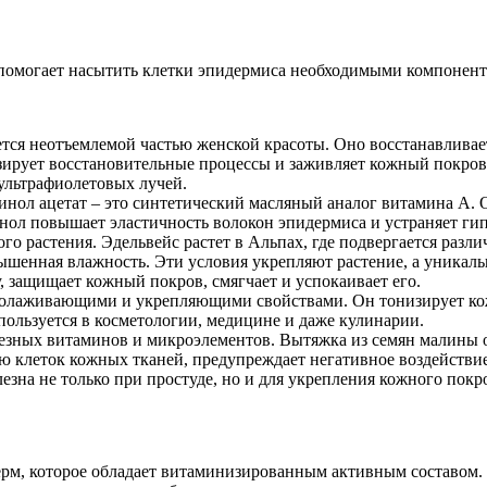
омогает насытить клетки эпидермиса необходимыми компонента
ется неотъемлемой частью женской красоты. Оно восстанавливае
изирует восстановительные процессы и заживляет кожный покров.
ультрафиолетовых лучей.
нол ацетат – это синтетический масляный аналог витамина А. 
нол повышает эластичность волокон эпидермиса и устраняет г
ого растения. Эдельвейс растет в Альпах, где подвергается ра
шенная влажность. Эти условия укрепляют растение, а уникальн
у, защищает кожный покров, смягчает и успокаивает его.
омолаживающими и укрепляющими свойствами. Он тонизирует кож
пользуется в косметологии, медицине и даже кулинарии.
лезных витаминов и микроэлементов. Вытяжка из семян малины
 клеток кожных тканей, предупреждает негативное воздействие
зна не только при простуде, но и для укрепления кожного покр
ерм, которое обладает витаминизированным активным составом.