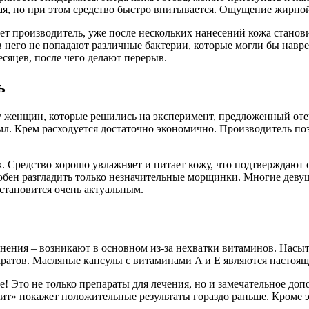
, но при этом средство быстро впитывается. Ощущение жирной 
ует производитель, уже после нескольких нанесений кожа станов
в него не попадают различные бактерии, которые могли бы навр
сяцев, после чего делают перерыв.
ь
у женщин, которые решились на эксперимент, предложенный о
50 мл. Крем расходуется достаточно экономично. Производитель 
яж. Средство хорошо увлажняет и питает кожу, что подтверждаю
собен разгладить только незначительные морщинки. Многие деву
 становится очень актуальным.
нения – возникают в основном из-за нехватки витаминов. Нас
ратов. Масляные капсулы с витаминами A и E являются настоя
 Это не только препараты для лечения, но и замечательное доп
т» покажет положительные результаты гораздо раньше. Кроме 