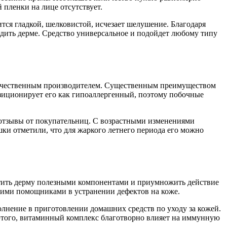
пленки на лице отсутствует.
ится гладкой, шелковистой, исчезает шелушение. Благодаря
едить дерме. Средство универсальное и подойдет любому типу
течественным производителем. Существенным преимуществом
позиционирует его как гипоаллергенный, поэтому побочные
т отзывы от покупательниц. С возрастными изменениями
шки отметили, что для жаркого летнего периода его можно
ытить дерму полезными компонентами и приумножить действие
щими помощниками в устранении дефектов на коже.
олнение в приготовлении домашних средств по уходу за кожей.
этого, витаминный комплекс благотворно влияет на иммунную