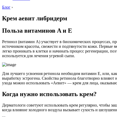
Блог
›
Крем аевит либридерм
Польза витаминов A и E
Ретинол (витамин A) участвует в биохимических процессах, про
источником красоты, свежести и подтянутости кожи. Первые м
легко проникать в клетки и начинать процесс регенерации, по
используется для лечения угревой сыпи.
Для лучшего усвоения ретинола необходим витамин E, или, как
выработку эстрогена. Свойства ретинола благотворно влияют 
ухода можно использовать «Аевит» — крем для лица, оказыв
Когда нужно использовать крем?
Дерматологи советуют использовать крем регулярно, чтобы за
когда влияние холодного воздуха вызывает сухость и шелушени