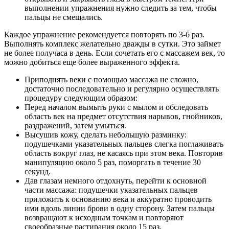
выполнении упражнения нужно следить за тем, чтобы
пальцы не смещались.
Каждое упражнение рекомендуется повторять по 3-6 раз.
Выполнять комплекс желательно дважды в сутки. Это займет
не более получаса в день. Если сочетать его с массажем век, то
можно добиться еще более выраженного эффекта.
Приподнять веки с помощью массажа не сложно,
достаточно последовательно и регулярно осуществлять
процедуру следующим образом:
Перед началом вымыть руки с мылом и обследовать
область век на предмет отсутствия нарывов, гнойников,
раздражений, затем умыться.
Высушив кожу, сделать небольшую разминку:
подушечками указательных пальцев слегка поглаживать
область вокруг глаз, не касаясь при этом века. Повторив
манипуляцию около 5 раз, поморгать в течение 30
секунд.
Дав глазам немного отдохнуть, перейти к основной
части массажа: подушечки указательных пальцев
приложить к основанию века и аккуратно проводить
ими вдоль линии брови в одну сторону. Затем пальцы
возвращают к исходным точкам и повторяют
своеобразные растирания около 15 раз.