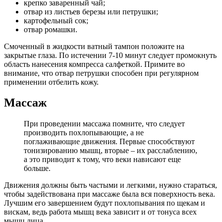
крепко заваренный чай;
отвар из листьев березы или петрушки;
картофельный сок;
отвар ромашки.
Смоченный в жидкости ватный тампон положите на
закрытые глаза. По истечении 7-10 минут следует промокнуть
область нанесения компресса салфеткой. Примите во
внимание, что отвар петрушки способен при регулярном
применении отбелить кожу.
Массаж
При проведении массажа помните, что следует
производить похлопывающие, а не
поглаживающие движения. Первые способствуют
тонизированию мышц, вторые – их расслаблению,
а это приводит к тому, что веки нависают еще
больше.
Движения должны быть частыми и легкими, нужно стараться,
чтобы задействована при массаже была вся поверхность века.
Лучшим его завершением будут похлопывания по щекам и
вискам, ведь работа мышц века зависит и от тонуса всех
мышц лица.