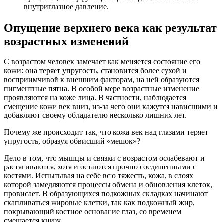
внутриглазное давление.
Опущение верхнего века как результат
возрастных изменений
С возрастом человек замечает как меняется состояние его
кожи: она теряет упругость, становится более сухой и
восприимчивой к внешним факторам, на ней образуются
пигментные пятна. В особой мере возрастные изменение
проявляются на коже лица. В частности, наблюдается
смещение кожи век вниз, из-за чего они кажутся нависшими и
добавляют своему обладателю несколько лишних лет.
Почему же происходит так, что кожа век над глазами теряет
упругость, образуя обвисший «мешок»?
Дело в том, что мышцы и связки с возрастом ослабевают и
растягиваются, хотя и остаются прочно соединенными с
костями. Испытывая на себе всю тяжесть, кожа, в слоях
которой замедляются процессы обмена и обновления клеток,
провисает. В образующихся подкожных складках начинают
скапливаться жировые клетки, так как подкожный жир,
покрывающий костное основание глаз, со временем
смещается книзу.