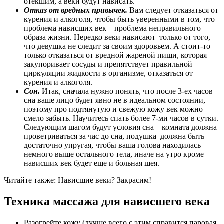
отекшим, а веки будут нависать.
Отказ от вредных привычек.
Вам следует отказаться от
курения и алкоголя, чтобы быть уверенными в том, что
проблема нависших век – проблема неправильного
образа жизни. Нередко веки нависают только от того,
что девушка не следит за своим здоровьем. А стоит-то
только отказаться от вредной жареной пищи, которая
закупоривает сосуды и препятствует правильной
циркуляции жидкости в организме, отказаться от
курения и алкоголя.
Сон.
Итак, сначала нужно понять, что после 3-ех часов
сна ваше лицо будет явно не в идеальном состоянии,
поэтому про подтянутую и свежую кожу век можно
смело забыть. Научитесь спать более 7-ми часов в сутки.
Следующим шагом будут условия сна – комната должна
проветриваться за час до сна, подушка должна быть
достаточно упругая, чтобы ваша голова находилась
немного выше остального тела, иначе на утро кроме
нависших век будет еще и больная шея.
Читайте также: Нависшие веки? Закрасим!
Техника массажа для нависшего века
Разогрейте кожу (лучше всего с этим справится паровая