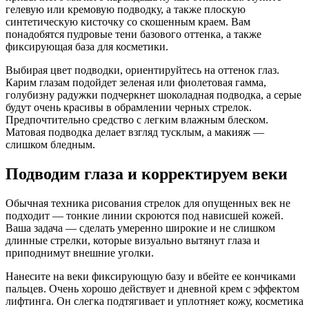
гелевую или кремовую подводку, а также плоскую
синтетическую кисточку со скошенным краем. Вам
понадобятся пудровые тени базового оттенка, а также
фиксирующая база для косметики.
Выбирая цвет подводки, ориентируйтесь на оттенок глаз.
Карим глазам подойдет зеленая или фиолетовая гамма,
голубизну радужки подчеркнет шоколадная подводка, а серые
будут очень красивы в обрамлении черных стрелок.
Предпочтительно средство с легким влажным блеском.
Матовая подводка делает взгляд тусклым, а макияж —
слишком бледным.
Подводим глаза и корректируем веки
Обычная техника рисования стрелок для опущенных век не
подходит — тонкие линии скроются под нависшей кожей.
Ваша задача — сделать умеренно широкие и не слишком
длинные стрелки, которые визуально вытянут глаза и
приподнимут внешние уголки.
Нанесите на веки фиксирующую базу и вбейте ее кончиками
пальцев. Очень хорошо действует и дневной крем с эффектом
лифтинга. Он слегка подтягивает и уплотняет кожу, косметика