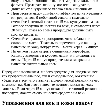
воду с 1 ч.л. лимонного сока, и заморозьте жидкость в
формах. Протирать веки нужно очень аккуратно,
двигаясь от внутреннего уголка глаза к внешнему.
Приготовьте маску с лифтинг-эффектом из натуральных
ингредиентов. В небольшой емкости тщательно
смешайте 1 яичный желток и 15 мл. кунжутного масла.
Готовое средство наносится на веки, и смывается через
20 минут. Глаза во время процедуры должны быть
плотно закрыты.
Смешайте в равных пропорциях мякоть банана и
сливочное масло. Тщательно перемешанную кашицу
нанесите на кожу вокруг глаз. Смойте через 15 минут.
На мелкой терке натрите очищенный картофель.
Кашицу заверните в кусочек марли, и прислоните к
векам. Через 15 минут протрите глаза заваркой и
нанесите питательный крем.
Перед использованием любого средства для подтяжки век,
как профессионального, так и самодельного, обязательно
убедитесь в том, что у вас нет аллергической реакции на его
компоненты. Для этого нанесите немного маски на кожу
запястья. Если через 15 минут никакой негативной реакции не
последует, можете смело наносить средство на веки.
Упражнения для век и кожи вокруг