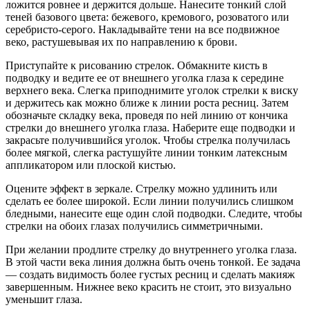
ложится ровнее и держится дольше. Нанесите тонкий слой
теней базового цвета: бежевого, кремового, розоватого или
серебристо-серого. Накладывайте тени на все подвижное
веко, растушевывая их по направлению к брови.
Приступайте к рисованию стрелок. Обмакните кисть в
подводку и ведите ее от внешнего уголка глаза к середине
верхнего века. Слегка приподнимите уголок стрелки к виску
и держитесь как можно ближе к линии роста ресниц. Затем
обозначьте складку века, проведя по ней линию от кончика
стрелки до внешнего уголка глаза. Наберите еще подводки и
закрасьте получившийся уголок. Чтобы стрелка получилась
более мягкой, слегка растушуйте линии тонким латексным
аппликатором или плоской кистью.
Оцените эффект в зеркале. Стрелку можно удлинить или
сделать ее более широкой. Если линии получились слишком
бледными, нанесите еще один слой подводки. Следите, чтобы
стрелки на обоих глазах получились симметричными.
При желании продлите стрелку до внутреннего уголка глаза.
В этой части века линия должна быть очень тонкой. Ее задача
— создать видимость более густых ресниц и сделать макияж
завершенным. Нижнее веко красить не стоит, это визуально
уменьшит глаза.