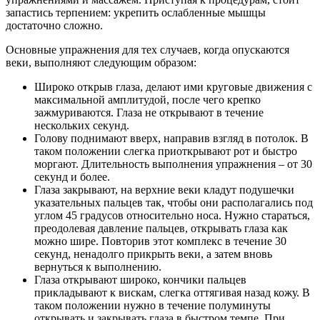
запастись терпением: укрепить ослабленные мышцы
достаточно сложно.
Основные упражнения для тех случаев, когда опускаются
веки, выполняют следующим образом:
Широко открыв глаза, делают ими круговые движения с
максимальной амплитудой, после чего крепко
зажмуриваются. Глаза не открывают в течение
нескольких секунд.
Голову поднимают вверх, направив взгляд в потолок. В
таком положении слегка приоткрывают рот и быстро
моргают. Длительность выполнения упражнения – от 30
секунд и более.
Глаза закрывают, на верхние веки кладут подушечки
указательных пальцев так, чтобы они располагались под
углом 45 градусов относительно носа. Нужно стараться,
преодолевая давление пальцев, открывать глаза как
можно шире. Повторив этот комплекс в течение 30
секунд, ненадолго прикрыть веки, а затем вновь
вернуться к выполнению.
Глаза открывают широко, кончики пальцев
прикладывают к вискам, слегка оттягивая назад кожу. В
таком положении нужно в течение полуминуты
открывать и закрывать глаза в быстром темпе. При