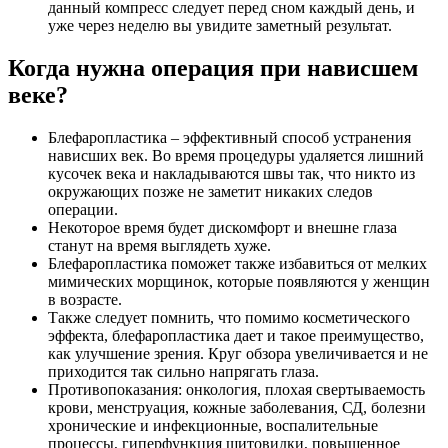
данный компресс следует перед сном каждый день, и
уже через неделю вы увидите заметный результат.
Когда нужна операция при нависшем
веке?
Блефаропластика – эффективный способ устранения
нависших век. Во время процедуры удаляется лишний
кусочек века и накладываются швы так, что никто из
окружающих позже не заметит никаких следов
операции.
Некоторое время будет дискомфорт и внешне глаза
станут на время выглядеть хуже.
Блефаропластика поможет также избавиться от мелких
мимических морщинок, которые появляются у женщин
в возрасте.
Также следует помнить, что помимо косметического
эффекта, блефаропластика дает и такое преимущество,
как улучшение зрения. Круг обзора увеличивается и не
приходится так сильно напрягать глаза.
Противопоказания: онкология, плохая свертываемость
крови, менструация, кожные заболевания, СД, болезни
хронические и инфекционные, воспалительные
процессы, гиперфункция щитовидки, повышенное