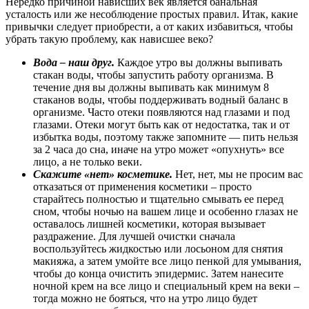
Нередко причиной нависших век является банальная
усталость или же несоблюдение простых правил. Итак, какие
привычки следует приобрести, а от каких избавиться, чтобы
убрать такую проблему, как нависшее веко?
Вода – наш друг.
Каждое утро вы должны выпивать
стакан воды, чтобы запустить работу организма. В
течение дня вы должны выпивать как минимум 8
стаканов воды, чтобы поддерживать водный баланс в
организме. Часто отеки появляются над глазами и под
глазами. Отеки могут быть как от недостатка, так и от
избытка воды, поэтому также запомните — пить нельзя
за 2 часа до сна, иначе на утро может «опухнуть» все
лицо, а не только веки.
Скажите «нет» косметике.
Нет, нет, мы не просим вас
отказаться от применения косметики – просто
старайтесь полностью и тщательно смывать ее перед
сном, чтобы ночью на вашем лице и особенно глазах не
оставалось лишней косметики, которая вызывает
раздражение. Для лучшей очистки сначала
воспользуйтесь жидкостью или лосьоном для снятия
макияжа, а затем умойте все лицо пенкой для умывания,
чтобы до конца очистить эпидермис. Затем нанесите
ночной крем на все лицо и специальный крем на веки –
тогда можно не бояться, что на утро лицо будет