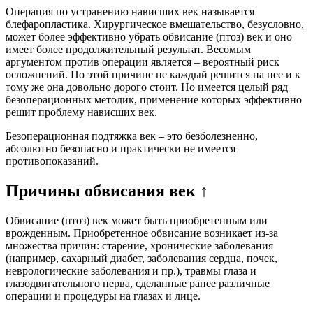
Операция по устранению нависших век называется
блефаропластика. Хирургическое вмешательство, безусловно,
может более эффективно убрать обвисание (птоз) век и оно
имеет более продолжительный результат. Весомым
аргументом против операции является – вероятный риск
осложнений. По этой причине не каждый решится на нее и к
тому же она довольно дорого стоит. Но имеется целый ряд
безоперационных методик, применение которых эффективно
решит проблему нависших век.
Безоперационная подтяжка век – это безболезненно,
абсолютно безопасно и практически не имеется
противопоказаний.
Причины обвисания век ↑
Обвисание (птоз) век может быть приобретенным или
врожденным. Приобретенное обвисание возникает из-за
множества причин: старение, хронические заболевания
(например, сахарный диабет, заболевания сердца, почек,
неврологические заболевания и пр.), травмы глаза и
глазодвигательного нерва, сделанные ранее различные
операции и процедуры на глазах и лице.