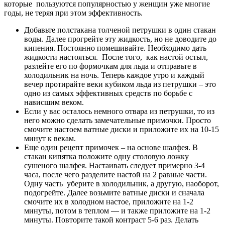
которые пользуются популярностью у женщин уже многие
годы, не теряя при этом эффективность.
Добавьте полстакана толченой петрушки в один стакан
воды. Далее прогрейте эту жидкость, но не доводите до
кипения. Постоянно помешивайте. Необходимо дать
жидкости настояться. После того, как настой остыл,
разлейте его по формочкам для льда и отправьте в
холодильник на ночь. Теперь каждое утро и каждый
вечер протирайте веки кубиком льда из петрушки – это
одно из самых эффективных средств по борьбе с
нависшим веком.
Если у вас осталось немного отвара из петрушки, то из
него можно сделать замечательные примочки. Просто
смочите настоем ватные диски и приложите их на 10-15
минут к векам.
Еще один рецепт примочек – на основе шалфея. В
стакан кипятка положите одну столовую ложку
сушеного шалфея. Настаивать следует примерно 3-4
часа, после чего разделите настой на 2 равные части.
Одну часть уберите в холодильник, а другую, наоборот,
подогрейте. Далее возьмите ватные диски и сначала
смочите их в холодном настое, приложите на 1-2
минуты, потом в теплом — и также приложите на 1-2
минуты. Повторите такой контраст 5-6 раз. Делать