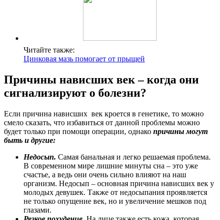
Читайте также:
Цинковая мазь помогает от прыщей
Причины нависших век – когда они
сигнализируют о болезни?
Если причина нависших век кроется в генетике, то можно
смело сказать, что избавиться от данной проблемы можно
будет только при помощи операции, однако
причины могут
быть и другие:
Недосып.
Самая банальная и легко решаемая проблема.
В современном мире лишние минуты сна – это уже
счастье, а ведь они очень сильно влияют на наш
организм. Недосып – основная причина нависших век у
молодых девушек. Также от недосыпания проявляется
не только опущение век, но и увеличение мешков под
глазами.
Резкое похудение.
На лице также есть кожа, которая