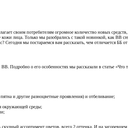
агает своим потребителям огромное количество новых средств,
 кожи лица. Только мы разобрались с такой новинкой, как BB cr
ас? Сегодня мы постараемся вам рассказать, чем отличается ББ о
B. Подробно о его особенностях мы рассказали в статье «Что та
пятна и другие разноцветные проявления) и отбеливание;
ия окружающей среды;
и;
 – скудный ассортимент цветов, всего 2 оттенка. И на загоревше