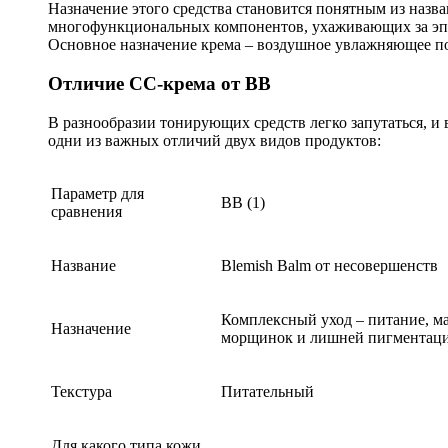
Назначение этого средства становится понятным из назва
многофункциональных компонентов, ухаживающих за эпи
Основное назначение крема – воздушное увлажняющее по
Отличие СС-крема от ВВ
В разнообразии тонирующих средств легко запутаться, и
одни из важных отличий двух видов продуктов:
Параметр для
ВВ (1)
сравнения
Название
Blemish Balm от несовершенств
Комплексный уход – питание, ма
Назначение
морщинок и лишней пигментац
Текстура
Питательный
Для какого типа кожи