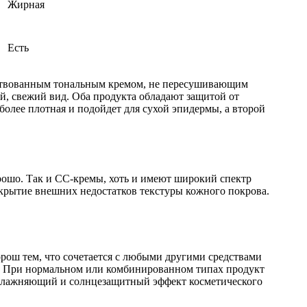
Жирная
Есть
енствованным тональным кремом, не пересушивающим
й, свежий вид. Оба продукта обладают защитой от
более плотная и подойдет для сухой эпидермы, а второй
рошо. Так и СС-кремы, хоть и имеют широкий спектр
крытие внешних недостатков текстуры кожного покрова.
рош тем, что сочетается с любыми другими средствами
. При нормальном или комбинированном типах продукт
увлажняющий и солнцезащитный эффект косметического