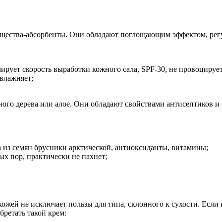
ещества-абсорбенты. Они обладают поглощающим эффектом, рег
лирует скорость выработки кожного сала, SPF-30, не провоцируе
увлажняет;
ого дерева или алое. Они обладают свойствами антисептиков и 
а из семян брусники арктической, антиоксиданты, витамины;
х пор, практически не пахнет;
й кожей не исключает пользы для типа, склонного к сухости. Ес
бретать такой крем: