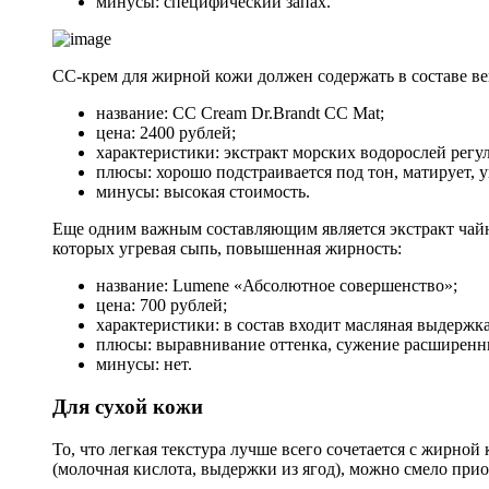
минусы: специфический запах.
СС-крем для жирной кожи должен содержать в составе в
название: CC Cream Dr.Brandt CC Mat;
цена: 2400 рублей;
характеристики: экстракт морских водорослей регу
плюсы: хорошо подстраивается под тон, матирует, 
минусы: высокая стоимость.
Еще одним важным составляющим является экстракт чайн
которых угревая сыпь, повышенная жирность:
название: Lumene «Абсолютное совершенство»;
цена: 700 рублей;
характеристики: в состав входит масляная выдержк
плюсы: выравнивание оттенка, сужение расширенны
минусы: нет.
Для сухой кожи
То, что легкая текстура лучше всего сочетается с жирно
(молочная кислота, выдержки из ягод), можно смело прио