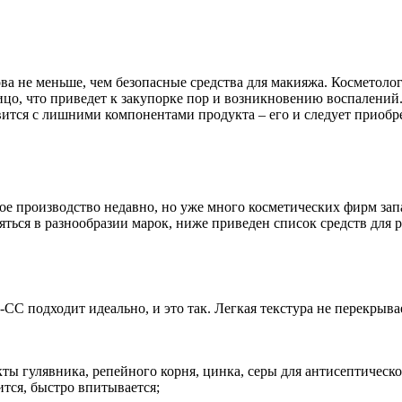
а не меньше, чем безопасные средства для макияжа. Косметоло
ицо, что приведет к закупорке пор и возникновению воспалений
авится с лишними компонентами продукта – его и следует приобр
 производство недавно, но уже много косметических фирм запа
яться в разнообразии марок, ниже приведен список средств для 
-СС подходит идеально, и это так. Легкая текстура не перекрыва
кты гулявника, репейного корня, цинка, серы для антисептическо
тся, быстро впитывается;