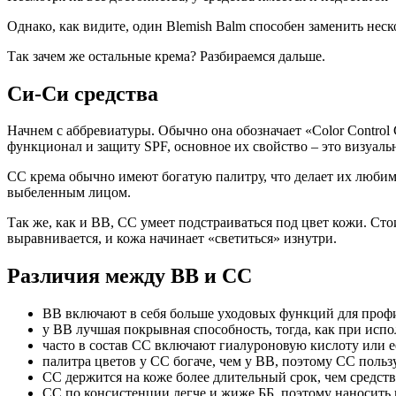
Однако, как видите, один Blemish Balm способен заменить нес
Так зачем же остальные крема? Разбираемся дальше.
Си-Си средства
Начнем с аббревиатуры. Обычно она обозначает «Color Control 
функционал и защиту SPF, основное их свойство – это визуаль
CC крема обычно имеют богатую палитру, что делает их любимч
выбеленным лицом.
Так же, как и BB, CC умеет подстраиваться под цвет кожи. Сто
выравнивается, и кожа начинает «светиться» изнутри.
Различия между ВВ и СС
BB включают в себя больше уходовых функций для профи
у BB лучшая покрывная способность, тогда, как при исп
часто в состав СС включают гиалуроновую кислоту или е
палитра цветов у СС богаче, чем у BB, поэтому СС поль
СС держится на коже более длительный срок, чем средст
СС по консистенции легче и жиже ББ, поэтому наносить 