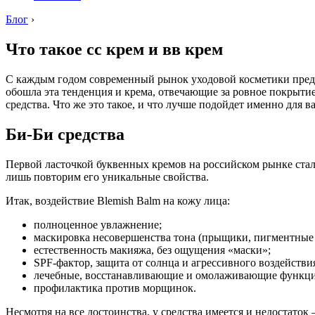
Блог
›
Что такое сс крем и вв крем
С каждым годом современный рынок уходовой косметики предл
обошла эта тенденция и крема, отвечающие за ровное покрытие
средства. Что же это такое, и что лучше подойдет именно для в
Би-Би средства
Первой ласточкой буквенных кремов на российском рынке стал B
лишь повторим его уникальные свойства.
Итак, воздействие Blemish Balm на кожу лица:
полноценное увлажнение;
маскировка несовершенства тона (прыщики, пигментные 
естественность макияжа, без ощущения «маски»;
SPF-фактор, защита от солнца и агрессивного воздейств
лечебные, восстанавливающие и омолаживающие функци
профилактика против морщинок.
Несмотря на все достоинства, у средства имеется и недостаток