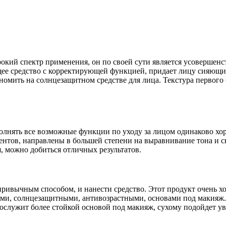
широкий спектр применения, он по своей сути является усоверш
щее средство с корректирующей функцией, придает лицу сияющи
омить на солнцезащитном средстве для лица. Текстура первого 
олнять все возможные функции по уходу за лицом одинаково хо
тов, направлены в большей степени на выравнивание тона и с
, можно добиться отличных результатов.
ривычным способом, и нанести средство. Этот продукт очень хо
ми, солнцезащитными, антивозрастными, основами под макияж
послужит более стойкой основой под макияж, сухому подойдет 