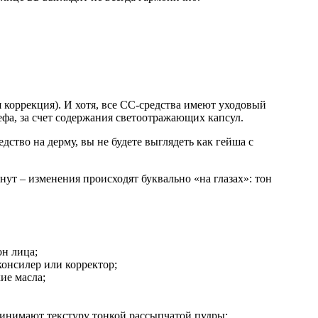
я коррекция). И хотя, все CC-средства имеют уходовый
ефа, за счет содержания светоотражающих капсул.
ство на дерму, вы не будете выглядеть как гейша с
нут – изменения происходят буквально «на глазах»: тон
н лица;
консилер или корректор;
ие масла;
ринимают текстуру тонкой рассыпчатой пудры;