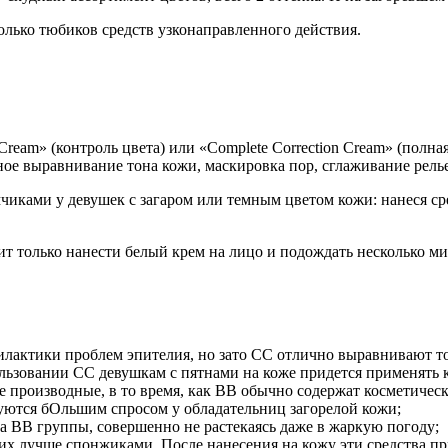
колько тюбиков средств узконаправленного действия.
Cream» (контроль цвета) или «Complete Correction Cream» (полна
ное выравнивание тона кожи, маскировка пор, сглаживание рель
иками у девушек с загаром или темным цветом кожи: нанеся сред
ит только нанести белый крем на лицо и подождать несколько ми
лактики проблем эпителия, но зато CC отлично выравнивают то
ользовании СС девушкам с пятнами на коже придется применять 
е производные, в то время, как ВВ обычно содержат косметическ
зуются бОльшим спросом у обладательниц загорелой кожи;
ва BB группы, совершенно не растекаясь даже в жаркую погоду;
их лучше спонжиками. После нанесения на кожу эти средства п