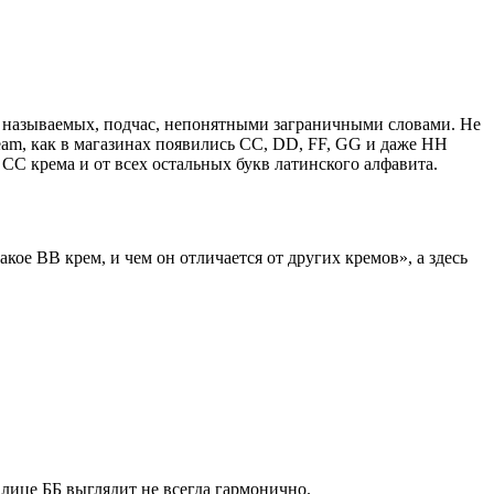
 называемых, подчас, непонятными заграничными словами. Не
eam, как в магазинах появились CC, DD, FF, GG и даже HH
т СС крема и от всех остальных букв латинского алфавита.
кое BB крем, и чем он отличается от других кремов», а здесь
м лице ББ выглядит не всегда гармонично.