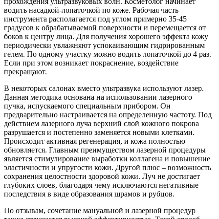
прохождения ультразвуковых волн. Косметолог начинает
водить насадкой-лопаточкой по коже. Рабочая часть
инструмента располагается под углом примерно 35-45
градусов к обрабатываемой поверхности и перемещается от
боков к центру лица. Для получения хорошего эффекта кожу
периодически увлажняют успокаивающим гидрированным
гелем. По одному участку можно водить лопаточкой до 4 раз.
Если при этом возникает покраснение, воздействие
прекращают.
В некоторых салонах вместо ультразвука используют лазер.
Данная методика основана на использовании лазерного
пучка, испускаемого специальным прибором. Он
предварительно настраивается на определенную частоту. Под
действием лазерного луча верхний слой кожного покрова
разрушается и постепенно заменяется новыми клетками.
Происходит активная регенерация, и кожа полностью
обновляется. Главным преимуществом лазерной процедуры
является стимулирование выработки коллагена и повышение
эластичности и упругости кожи. Другой плюс – возможность
сохранения целостности здоровой кожи. Луч не достигает
глубоких слоев, благодаря чему исключаются негативные
последствия в виде образования шрамов и рубцов.
По отзывам, сочетание мануальной и лазерной процедур