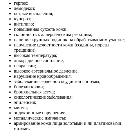
герпес;
демодекоз;
острые воспаления;
купероз;
витилиго;
повышенная сухость кожи;
склонность к аллергическим реакциям;
наличие крупных родинок на обрабатываемом участке;
нарушение целостности кожи (ссадины, порезы,
трещинки);
высокая температура;
лихорадочное состояние;
невралгии;
высокое артериальное давление;
нарушение кровообращения;
заболевания сердечно-сосудистой системы;
болезни крови;
бронхиальная астма;
онкологические заболевания;
эпилепсия;
миома;
эндокринные нарушения;
металлические импланты;
армирование кожи лица золотыми и ли платиновыми
нитями;