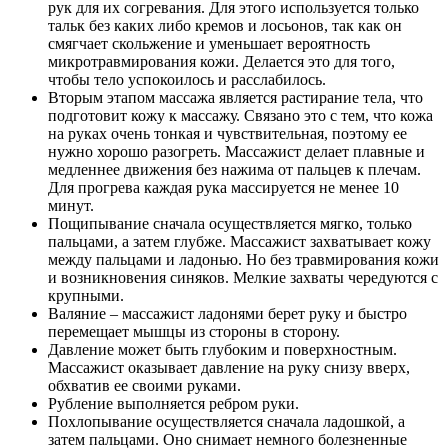
рук для их согревания. Для этого используется только
тальк без каких либо кремов и лосьонов, так как он
смягчает скольжение и уменьшает вероятность
микротравмирования кожи. Делается это для того,
чтобы тело успокоилось и расслабилось.
Вторым этапом массажа является растирание тела, что
подготовит кожу к массажу. Связано это с тем, что кожа
на руках очень тонкая и чувствительная, поэтому ее
нужно хорошо разогреть. Массажист делает плавные и
медленнее движения без нажима от пальцев к плечам.
Для прогрева каждая рука массируется не менее 10
минут.
Пощипывание сначала осуществляется мягко, только
пальцами, а затем глубже. Массажист захватывает кожу
между пальцами и ладонью. Но без травмирования кожи
и возникновения синяков. Мелкие захваты чередуются с
крупными.
Валяние – массажист ладонями берет руку и быстро
перемещает мышцы из стороны в сторону.
Давление может быть глубоким и поверхностным.
Массажист оказывает давление на руку снизу вверх,
обхватив ее своими руками.
Рубление выполняется ребром руки.
Похлопывание осуществляется сначала ладошкой, а
затем пальцами. Оно снимает немного болезненные