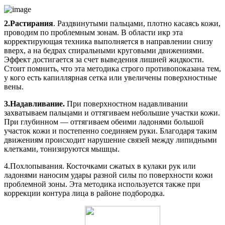
2.Растирания
. Раздвинутыми пальцами, плотно касаясь кожи,
проводим по проблемным зонам. В области икр эта
корректирующая техника выполняется в направлении снизу
вверх, а на бедрах спиральными круговыми движениями.
Эффект достигается за счет выведения лишней жидкости.
Стоит помнить, что эта методика строго противопоказана тем,
у кого есть капиллярная сетка или увеличены поверхностные
вены.
3.Надавливание.
При поверхностном надавливании
захватываем пальцами и оттягиваем небольшие участки кожи.
При глубинном — оттягиваем обеими ладонями большой
участок кожи и постепенно соединяем руки. Благодаря таким
движениям происходит нарушение связей между липидными
клетками, тонизируются мышцы.
4.Похлопывания. Косточками сжатых в кулаки рук или
ладонями наносим удары разной силы по поверхности кожи
проблемной зоны. Эта методика используется также при
коррекции контура лица в районе подбородка.