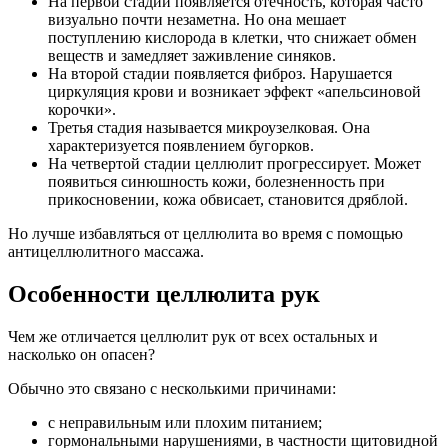
На первой стадии появляется отечность, которая часто
визуально почти незаметна. Но она мешает
поступлению кислорода в клетки, что снижает обмен
веществ и замедляет заживление синяков.
На второй стадии появляется фиброз. Нарушается
циркуляция крови и возникает эффект «апельсиновой
корочки».
Третья стадия называется микроузелковая. Она
характеризуется появлением бугорков.
На четвертой стадии целлюлит прогрессирует. Может
появиться синюшность кожи, болезненность при
прикосновении, кожа обвисает, становится дряблой.
Но лучше избавляться от целлюлита во время с помощью
антицеллюлитного массажа.
Особенности целлюлита рук
Чем же отличается целлюлит рук от всех остальных и
насколько он опасен?
Обычно это связано с несколькими причинами:
с неправильным или плохим питанием;
гормональными нарушениями, в частности щитовидной