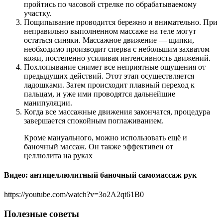
пройтись по часовой стрелке по обрабатываемому
участку.
Пощипывание проводится бережно и внимательно. При
неправильно выполненном массаже на теле могут
остаться синяки. Массажное движение — щипки,
необходимо производит сперва с небольшим захватом
кожи, постепенно усиливая интенсивность движений.
Похлопывание снимет все неприятные ощущения от
предыдущих действий. Этот этап осуществляется
ладошками. Затем происходит плавный переход к
пальцам, и уже ими проводятся дальнейшие
манипуляции.
Когда все массажные движения закончатся, процедура
завершается спокойным поглаживанием.
Кроме мануального, можно использовать ещё и
баночный массаж. Он также эффективен от
целлюлита на руках
Видео: антицеллюлитный баночный самомассаж рук
https://youtube.com/watch?v=3o2A2qt61B0
Полезные советы