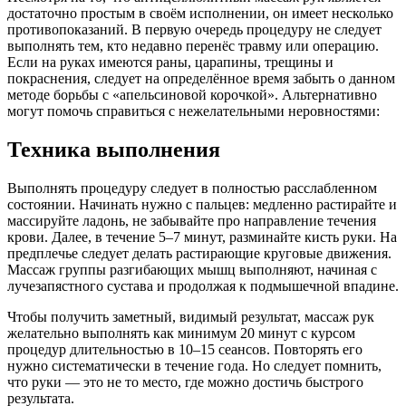
достаточно простым в своём исполнении, он имеет несколько
противопоказаний. В первую очередь процедуру не следует
выполнять тем, кто недавно перенёс травму или операцию.
Если на руках имеются раны, царапины, трещины и
покраснения, следует на определённое время забыть о данном
методе борьбы с «апельсиновой корочкой». Альтернативно
могут помочь справиться с нежелательными неровностями:
Техника выполнения
Выполнять процедуру следует в полностью расслабленном
состоянии. Начинать нужно с пальцев: медленно растирайте и
массируйте ладонь, не забывайте про направление течения
крови. Далее, в течение 5–7 минут, разминайте кисть руки. На
предплечье следует делать растирающие круговые движения.
Массаж группы разгибающих мышц выполняют, начиная с
лучезапястного сустава и продолжая к подмышечной впадине.
Чтобы получить заметный, видимый результат, массаж рук
желательно выполнять как минимум 20 минут с курсом
процедур длительностью в 10–15 сеансов. Повторять его
нужно систематически в течение года. Но следует помнить,
что руки — это не то место, где можно достичь быстрого
результата.