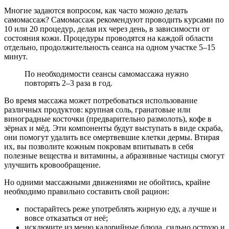
Многие задаются вопросом, как часто можно делать
самомассаж? Самомассаж рекомендуют проводить курсами по
10 или 20 процедур, делая их через день, в зависимости от
состояния кожи. Процедуры проводятся на каждой области
отдельно, продолжительность сеанса на одном участке 5–15
минут.
По необходимости сеансы самомассажа нужно
повторять 2–3 раза в год.
Во время массажа может потребоваться использование
различных продуктов: крупная соль, гранатовые или
виноградные косточки (предварительно размолоть), кофе в
зёрнах и мёд. Эти компоненты будут выступать в виде скраба,
они помогут удалить все омертвевшие клетки дермы. Втирая
их, вы позволите кожным покровам впитывать в себя
полезные вещества и витамины, а абразивные частицы смогут
улучшить кровообращение.
Но одними массажными движениями не обойтись, крайне
необходимо правильно составить свой рацион:
постарайтесь реже употреблять жирную еду, а лучше и
вовсе отказаться от неё;
исключите из меню калорийные блюда, сильно острую и