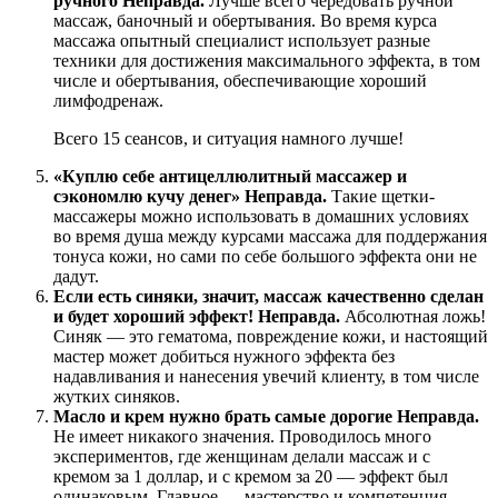
ручного
Неправда.
Лучше всего чередовать ручной
массаж, баночный и обертывания. Во время курса
массажа опытный специалист использует разные
техники для достижения максимального эффекта, в том
числе и обертывания, обеспечивающие хороший
лимфодренаж.
Всего 15 сеансов, и ситуация намного лучше!
«Куплю себе антицеллюлитный массажер и
сэкономлю кучу денег»
Неправда.
Такие щетки-
массажеры можно использовать в домашних условиях
во время душа между курсами массажа для поддержания
тонуса кожи, но сами по себе большого эффекта они не
дадут.
Если есть синяки, значит, массаж качественно сделан
и будет хороший эффект!
Неправда.
Абсолютная ложь!
Синяк — это гематома, повреждение кожи, и настоящий
мастер может добиться нужного эффекта без
надавливания и нанесения увечий клиенту, в том числе
жутких синяков.
Масло и крем нужно брать самые дорогие
Неправда.
Не имеет никакого значения. Проводилось много
экспериментов, где женщинам делали массаж и с
кремом за 1 доллар, и с кремом за 20 — эффект был
одинаковым. Главное — мастерство и компетенция