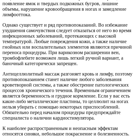
появление ямок и твердых подкожных бугров, лишние
объемы, нарушение кровообращения в ногах и замедление
лимфооттока.
Однако существует и ряд противопоказаний. Во избежание
ухудшения самочувствия следует отказаться от него во время
инфекционных заболеваний, протекающих с высокой
температурой. Любые повреждения кожи, а также наличие
гнойных или воспалительных элементов являются причиной
переноса процедуры. При варикозном расширении вен,
тромбофлебите возможен лишь легкий ручной вариант, а
баночный категорически запрещен.
Антицеллюлитный массаж разгоняет кровь и лимфу, поэтому
противопоказанием станет наличие любого заболевания
кроветворной системы, а также обострение патологических
процессов хронического течения. Временным ограничением
является беременность и грудное кормление. Если у вас есть
какие-либо металлические пластины, то целлюлит на ногах
нельзя убирать с помощью некоторых приспособлений.
Обязательно перед началом процедуры предупреждайте
специалиста о наличии кардиостимулятора.
К наиболее распространенным и неопасным эффектам
относятся синяки, небольшое покраснение и болезненность.