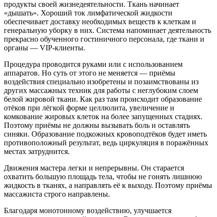
продукты своей жизнедеятельности. Ткань начинает
«дышать». Хороший ток лимфатической жидкости
обеспечивает доставку необходимых веществ к клеткам и
генеральную уборку в них. Система напоминает деятельность
прекрасно обученного гостиничного персонала, где ткани и
органы — VIP-клиенты.
Процедура проводится руками или с использованием
аппаратов. Но суть от этого не меняется — приёмы
воздействия специально изобретены и позаимствованы из
других массажных техник для работы с неглубоким слоем
белой жировой ткани. Как раз там происходит образование
отёков при лёгкой форме целлюлита, увеличение и
комкование жировых клеток на более запущенных стадиях.
Поэтому приёмы не должны вызывать боль и оставлять
синяки. Образование подкожных кровоподтёков будет иметь
противоположный результат, ведь циркуляция в поражённых
местах затруднится.
Движения мастера легки и непрерывны. Он старается
охватить большую площадь тела, чтобы не гонять лишнюю
жидкость в тканях, а направлять её к выходу. Поэтому приёмы
массажиста строго направлены.
Благодаря монотонному воздействию, улучшается