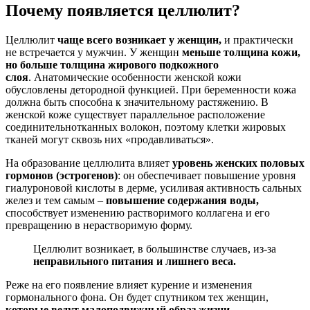
Почему появляется целлюлит?
Целлюлит
чаще всего возникает у женщин,
и практически
не встречается у мужчин. У женщин
меньше толщина кожи,
но больше толщина жирового подкожного
слоя
. Анатомические особенности женской кожи
обусловлены детородной функцией. При беременности кожа
должна быть способна к значительному растяжению. В
женской коже существует параллельное расположение
соединительнотканных волокон, поэтому клетки жировых
тканей могут сквозь них «продавливаться».
На образование целлюлита влияет
уровень женских половых
гормонов (эстрогенов)
: он обеспечивает повышение уровня
гиалуроновой кислоты в дерме, усиливая активность сальных
желез и тем самым –
повышение содержания воды,
способствует изменению растворимого коллагена и его
превращению в нерастворимую форму.
Целлюлит возникает, в большинстве случаев, из-за
неправильного питания и лишнего веса.
Реже на его появление влияет курение и изменения
гормонального фона. Он будет спутником тех женщин,
которые ведут малоподвижный образ жизни.