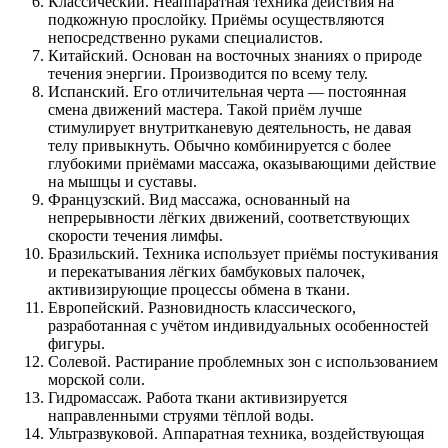
Классический. Неаппаратная техника действия на
подкожную прослойку. Приёмы осуществляются
непосредственно руками специалистов.
Китайский. Основан на восточных знаниях о природе
течения энергии. Производится по всему телу.
Испанский. Его отличительная черта — постоянная
смена движений мастера. Такой приём лучше
стимулирует внутритканевую деятельность, не давая
телу привыкнуть. Обычно комбинируется с более
глубокими приёмами массажа, оказывающими действие
на мышцы и суставы.
Французский. Вид массажа, основанный на
непрерывности лёгких движений, соответствующих
скорости течения лимфы.
Бразильский. Техника использует приёмы постукивания
и перекатывания лёгких бамбуковых палочек,
активизирующие процессы обмена в ткани.
Европейский. Разновидность классического,
разработанная с учётом индивидуальных особенностей
фигуры.
Солевой. Растирание проблемных зон с использованием
морской соли.
Гидромассаж. Работа ткани активизируется
направленными струями тёплой воды.
Ультразвуковой. Аппаратная техника, воздействующая